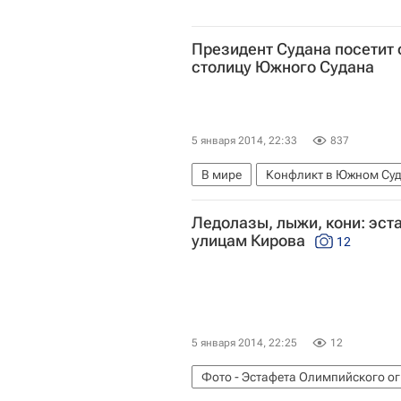
Президент Судана посетит
столицу Южного Судана
5 января 2014, 22:33
837
В мире
Конфликт в Южном Су
Сальваторе Киир
Омар аль-Б
Ледолазы, лыжи, кони: эст
улицам Кирова
12
5 января 2014, 22:25
12
Фото - Эстафета Олимпийского о