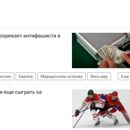
дозревает антифашиста в
аллин
Европа
Маршалловы острова
Весь мир
Еще
я еще сыграть за