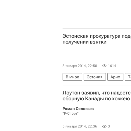
Эстонская прокуратура по
получении взятки
5 января 2014, 22:50
1614
В мире
Эстония
Арно
Т
Австралия
Лоутон заявил, что надеетс
сборную Канады по хоккею
Роман Соловьев
"Р-Спорт"
5 января 2014, 22:36
3