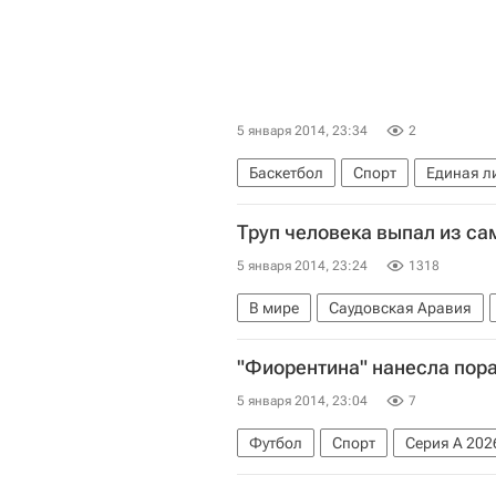
5 января 2014, 23:34
2
Баскетбол
Спорт
Единая л
Труп человека выпал из са
5 января 2014, 23:24
1318
В мире
Саудовская Аравия
"Фиорентина" нанесла пора
5 января 2014, 23:04
7
Футбол
Спорт
Серия А 202
Ливорно