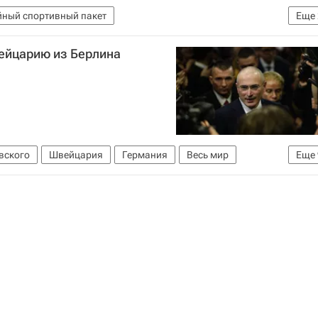
ный спортивный пакет
Еще
хоккею
Канада (до 20 лет)
ейцарию из Берлина
вского
Швейцария
Германия
Весь мир
Еще
*
Платон Лебедев
France-Presse
й суд по правам человека (ЕСПЧ)
ЮКОС
РАПСИ