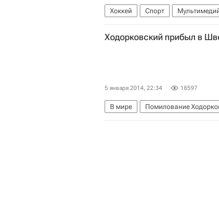
Хоккей
Спорт
Мультимедий
Молодежный чемпионат мира по 
Ходорковский прибыл в Шв
5 января 2014, 22:34
18597
В мире
Помилование Ходорко
Европа
Михаил Ходорковский
Верховный суд РФ
Европейски
Россия