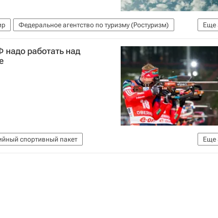
ир
Федеральное агентство по туризму (Ростуризм)
Еще
и (АТОР)
Ситуация вокруг билетного сервиса Eviterra
 надо работать над
е
йный спортивный пакет
Еще
Виктор Майгуров
атлону в немецком Оберхофе. 3-5 января.