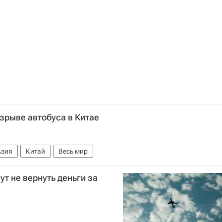
взрыве автобуса в Китае
Азия
Китай
Весь мир
ут не вернуть деньги за