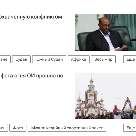
 охваченную конфликтом
дане
Судан
Южный Судан
Африка
Весь мир
Еще
ашир
France-Presse
афета огня ОИ прошла по
гня
Фото
Мультимедийный спортивный пакет
Еще