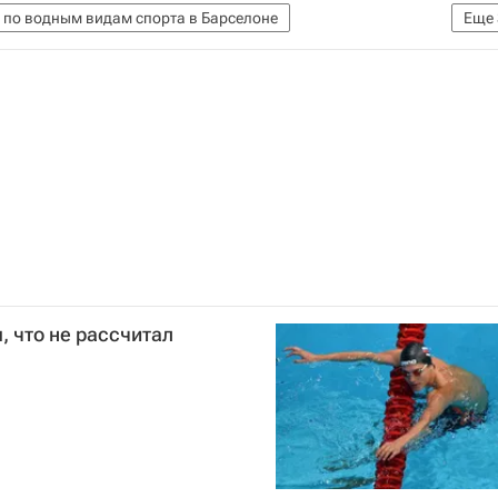
 по водным видам спорта в Барселоне
Еще
м спорта
Летняя Универсиада 2013
Юлия Ефимова
 что не рассчитал