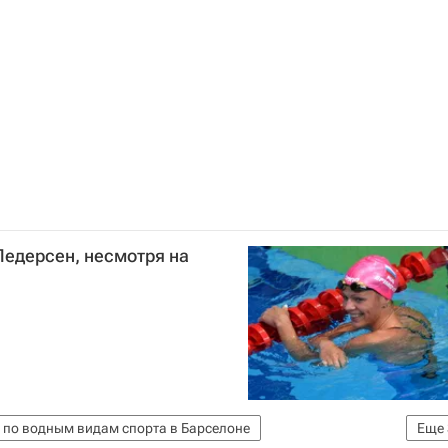
ище в России
Европа
Центральный ФО
Весь мир
оуден
Шереметьево (аэропорт)
правление (ЦРУ)
Россия
Педерсен, несмотря на
 по водным видам спорта в Барселоне
Еще