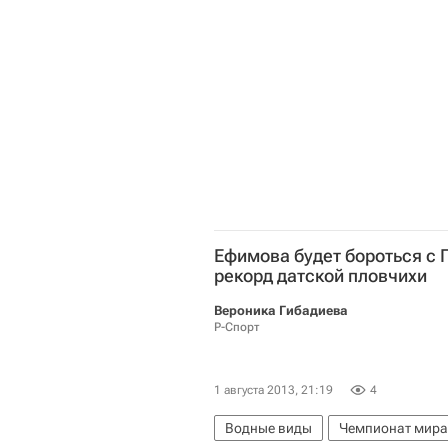
Сноуден получил временное убеж
Анатолий Кучерена
Эдвард Сн
Центральное разведывательное у
Ефимова будет бороться с 
рекорд датской пловчихи
Вероника Гибадиева
Р-Спорт
1 августа 2013, 21:19
4
Водные виды
Чемпионат мира