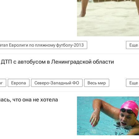
этап Евролиги по пляжному футболу-2013
Еще
болу
Андрей Бухлицкий
Евролига
 ДТП с автобусом в Ленинградской области
рг
Европа
Северо-Западный ФО
Весь мир
Еще
сь, что она не хотела