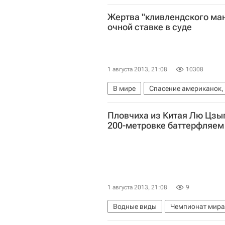
Чемпионат мира по водным вида
Жертва "кливлендского ман
очной ставке в суде
1 августа 2013, 21:08
10308
В мире
Спасение американок,
Огайо
Весь мир
Северная 
Пловчиха из Китая Лю Цзыг
200-метровке баттерфляем
1 августа 2013, 21:08
9
Водные виды
Чемпионат мира
Чемпионат мира по водным вида