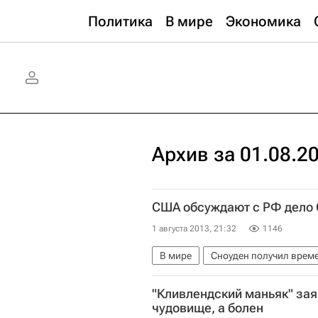
Политика
В мире
Экономика
Архив за 01.08.2
США обсуждают с РФ дело 
1 августа 2013, 21:32
1146
В мире
Сноуден получил врем
Америка
Весь мир
Северн
"Кливлендский маньяк" заяв
чудовище, а болен