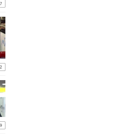
7
2
9