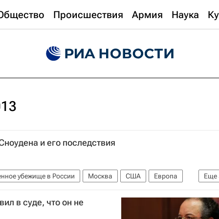
Общество
Происшествия
Армия
Наука
Ку
013
Сноудена и его последствия
енное убежище в России
Москва
США
Европа
Еще
ая Америка
Эдвард Сноуден
Россия
ил в суде, что он не