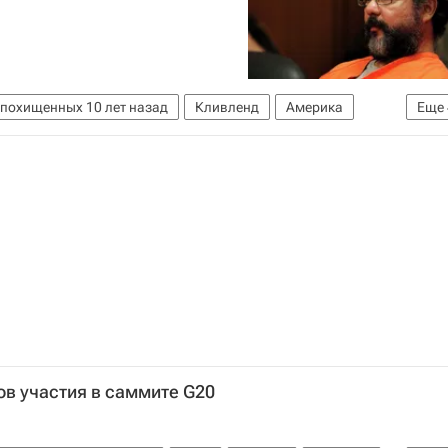
 похищенных 10 лет назад
Кливленд
Америка
Еще
Америка
США
ов участия в саммите G20