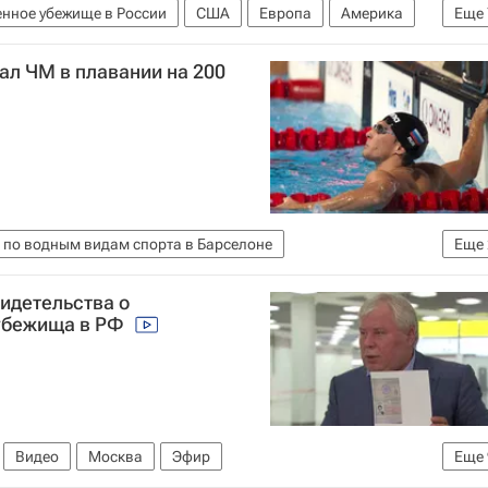
енное убежище в России
США
Европа
Америка
Еще
Эдвард Сноуден
Джей Карни
Большая двадцатка
ал ЧМ в плавании на 200
 по водным видам спорта в Барселоне
Еще
м спорта
Вячеслав Синькевич
идетельства о
 убежища в РФ
Видео
Москва
Эфир
Еще