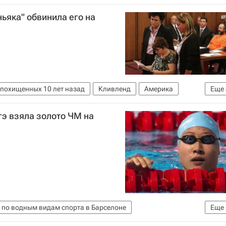
м спорта
Рута Мейлютите
Юлия Ефимова
ьяка" обвинила его на
 похищенных 10 лет назад
Кливленд
Америка
Еще
Америка
США
э взяла золото ЧМ на
 по водным видам спорта в Барселоне
Еще
м спорта
Лю Цзыгэ