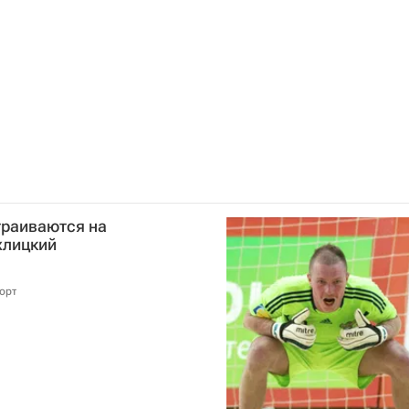
траиваются на
хлицкий
орт