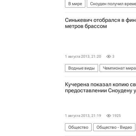
В мире
Сноуден получил врем
Весь мир
Северная Америка
Синькевич отобрался в фин
Саммит G20
Россия
метров брассом
1 августа 2013, 21:20
3
Водные виды
Чемпионат мира
Чемпионат мира по водным вида
Кучерена показал копию св
предоставлении Сноудену
1 августа 2013, 21:19
1925
Общество
Общество - Видео