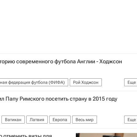
торию современного футбола Англии - Ходжсон
ная федерация футбола (ФИФА)
Рой Ходжсон
Еще
эн
л Папу Римского посетить страну в 2015 году
Ватикан
Латвия
Европа
Весь мир
Еще
)
Андрис Берзиньш
ю отменить визы для