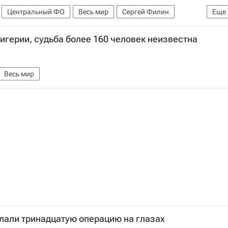
Центральный ФО
Весь мир
Сергей Филин
Еще
триченко
Большой театр
Нигерии, судьба более 160 человек неизвестна
я на Филина
Россия
Весь мир
лали тринадцатую операцию на глазах