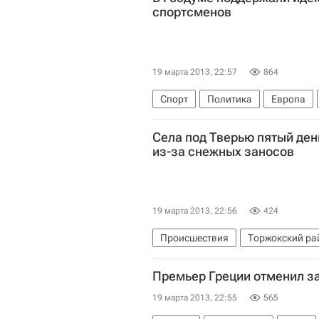
спортсменов
19 марта 2013, 22:57
864
Спорт
Политика
Европа
Госдума РФ
ЛДПР
Олимпий
Села под Тверью пятый ден
из-за снежных заносов
19 марта 2013, 22:56
424
Происшествия
Торжокский ра
Весь мир
Погода
Россия
Премьер Греции отменил за
19 марта 2013, 22:55
565