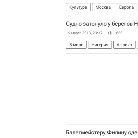
Культура
Москва
Европа
Анатолий Иксанов
Павел Дми
Судно затонуло у берегов 
Ситуация в ГАБТ после нападени
19 марта 2013, 23:17
1889
В мире
Нигерия
Африка
Балетмейстеру Филину сде