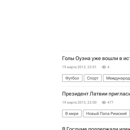
Голы Оуэна уже вошли в ис
19 марта 2013, 23:01
4
Футбол
Спорт
Международ
Свен-Ёран Эрикссон
Майкл Оу
Президент Латвии пригласи
19 марта 2013, 23:00
477
В мире
Новый Папа Римский
Франциск (Хорхе Марио Бергольо
В Госдуме поддержали иде