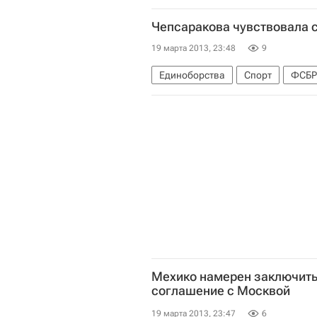
Никос Анастасиадис
Парламе
Чепсаракова чувствовала с
Списание депозитов кипрских ба
19 марта 2013, 23:48
9
Единоборства
Спорт
ФСБР
Валерия Чепсаракова
Мехико намерен заключить
соглашение с Москвой
19 марта 2013, 23:47
6