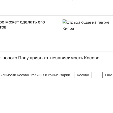
ре может сделать его
тов
л нового Папу признать независимость Косово
исимости Косово. Реакция и комментарии
Косово
Еще
Франциск (Хорхе Марио Бергольо)
Хашим Тачи