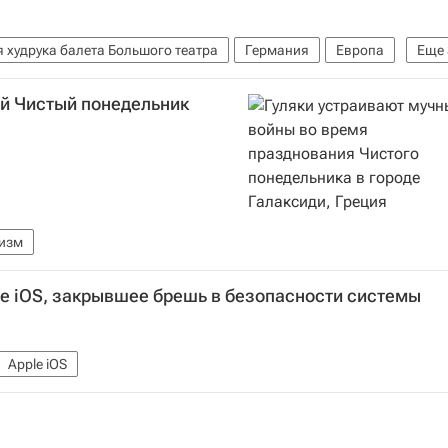
 худрука балета Большого театра
Германия
Европа
Еще
льшой театр
ий Чистый понедельник
ризм
е iOS, закрывшее брешь в безопасности системы
Apple iOS