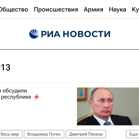
Общество
Происшествия
Армия
Наука
Ку
013
а обсудили
 республике
Весь мир
Владимир Путин
Дмитрий Песков
Еще