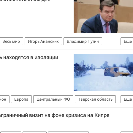
Весь мир
Игорь Ананских
Владимир Путин
Еще
ские игры 2014
Россия
ь находятся в изоляции
йон
Европа
Центральный ФО
Тверская область
Еще
граничный визит на фоне кризиса на Кипре