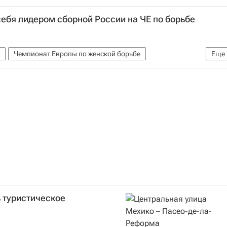
нт Кипра
Правительство Кипра
Еврогруппа
ебя лидером сборной России на ЧЕ по борьбе
нков
Россия
Чемпионат Европы по женской борьбе
Еще
 туристическое