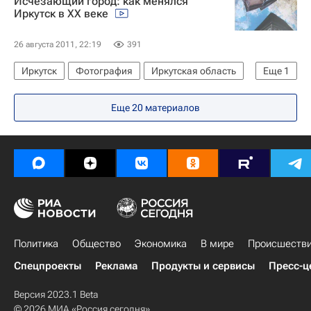
Исчезающий город: как менялся
Иркутск в XX веке
26 августа 2011, 22:19
391
Иркутск
Фотография
Иркутская область
Еще
1
Россия
Еще 20 материалов
Политика
Общество
Экономика
В мире
Происшеств
Спецпроекты
Реклама
Продукты и сервисы
Пресс-ц
Версия 2023.1 Beta
© 2026 МИА «Россия сегодня»