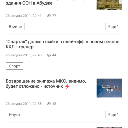
здания ООН в Абудже
26 августа 2011, 22:41
77
В мире
Еще
1
Теракт на территории представительства ООН в Нигерии
"Спартак" должен выйти в плей-офф в новом сезоне
КХЛ - тренер
26 августа 2011, 22:40
44
Спорт
Возвращение экипажа МКС, видимо,
будет отложено - источник
26 августа 2011, 22:38
45
Наука
Еще
1
Расследование причин падения "Прогресса М-12М"