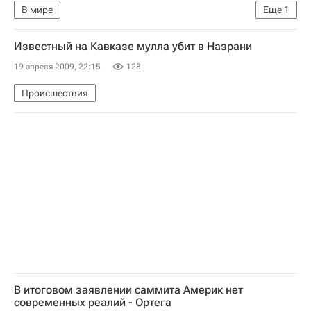
В мире
Еще
1
Расследование убийства экс-премьера Ливана Рафика Харири
Известный на Кавказе мулла убит в Назрани
19 апреля 2009, 22:15
128
Происшествия
В итоговом заявлении саммита Америк нет
современных реалий - Ортега