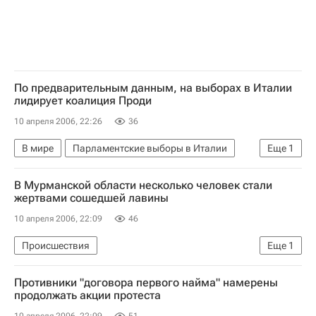
По предварительным данным, на выборах в Италии
лидирует коалиция Проди
10 апреля 2006, 22:26
36
В мире
Парламентские выборы в Италии
Еще
1
Итоги парламентских выборов в Италии
В Мурманской области несколько человек стали
жертвами сошедшей лавины
10 апреля 2006, 22:09
46
Происшествия
Еще
1
Поиск туристов, попавших под лавину в Хибинах
Противники "договора первого найма" намерены
продолжать акции протеста