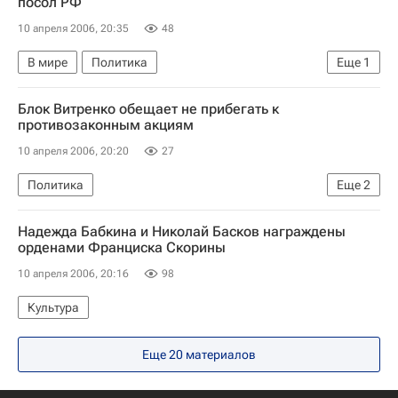
посол РФ
10 апреля 2006, 20:35
48
В мире
Политика
Еще
1
Санкции ЕС в отношении Белоруссии
Блок Витренко обещает не прибегать к
противозаконным акциям
10 апреля 2006, 20:20
27
Политика
Еще
2
Промежуточные результаты парламентских выборов на Украине
Надежда Бабкина и Николай Басков награждены
Парламентские выборы на Украине. Реакции. Комментарии
орденами Франциска Скорины
10 апреля 2006, 20:16
98
Культура
Еще 20 материалов