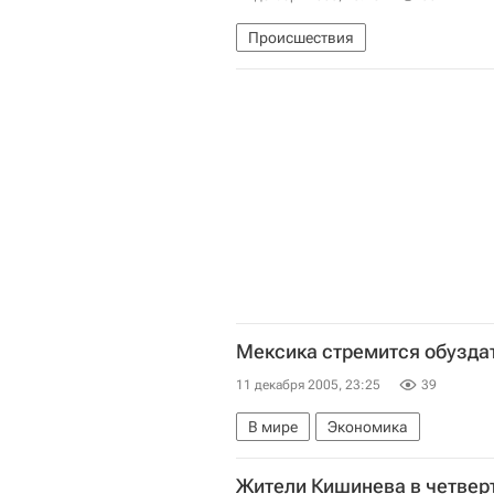
Происшествия
Мексика стремится обузда
11 декабря 2005, 23:25
39
В мире
Экономика
Жители Кишинева в четверт