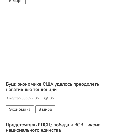
В мире
Буш: экономике США удалось преодолеть
негативные тенденции
9 марта 2005, 22:36
36
Экономика
В мире
Предстоятель РПСЦ: победа в ВОВ - икона
национального единства