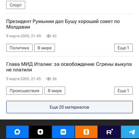
Спорт
Президент Румынии дал Бушу хороший совет по
Молдавии
9 марта 2005, 21:49
42
Политика
В мире
Еще
1
Ситуация в Молдавии: прогнозы, риски, волнения
Глава МИД Италии: за освобождение Сгрены выкупа
не платили
9 марта 2005, 21:45
56
Происшествия
В мире
Еще
1
Похищение итальянской журналистки в Ираке
Еще 20 материалов