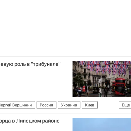
евую роль в "трибунале"
Сергей Вершинин
Россия
Украина
Киев
Еще
орца в Липецком районе