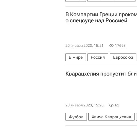
В Компартии Греции прок
о спецсуде над Россией
20 января 2023, 15:21
17693
В мире
Россия
Евросоюз
Греция
Кварацхелия пропустит бл
20 января 2023, 15:20
62
Футбол
Хвича Кварацхелия