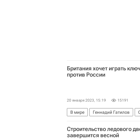
Британия хочет играть ключ
против России
20 января 2023, 15:19
15191
В мире
Геннадий Гатилов
Евросоюз
ООН
Строительство ледового дв
завершится весной