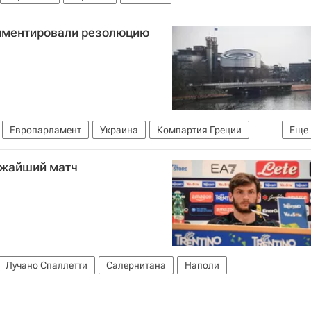
омментировали резолюцию
Европарламент
Украина
Компартия Греции
Еще
ижайший матч
Лучано Спаллетти
Салернитана
Наполи