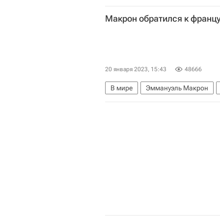
Донецкая Народная Республика
Макрон обратился к франц
20 января 2023, 15:43
48666
В мире
Эммануэль Макрон