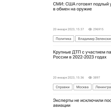
СМИ: США готовят подлый 
в обмен на оружие
20 января 2023, 15:37
296915
Политика
Владимир Зеленски
Вооруженные силы Украины
Крупные ДТП с участием п
России в 2022-2023 годах
20 января 2023, 15:36
3897
Справки
Москва
Ленингра
КамАЗ (завод)
Ford Motor
Эксперты не исключили пос
авиации