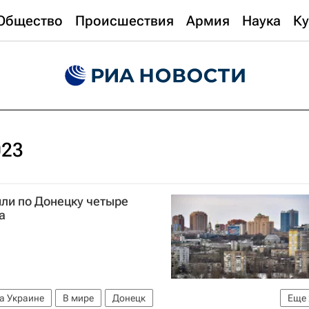
Общество
Происшествия
Армия
Наука
Ку
023
ли по Донецку четыре
а
а Украине
В мире
Донецк
Еще