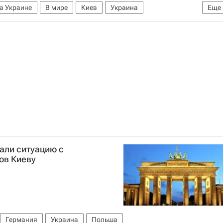
а Украине
В мире
Киев
Украина
Еще
уация в ДНР и ЛНР
али ситуацию с
ов Киеву
Германия
Украина
Польша