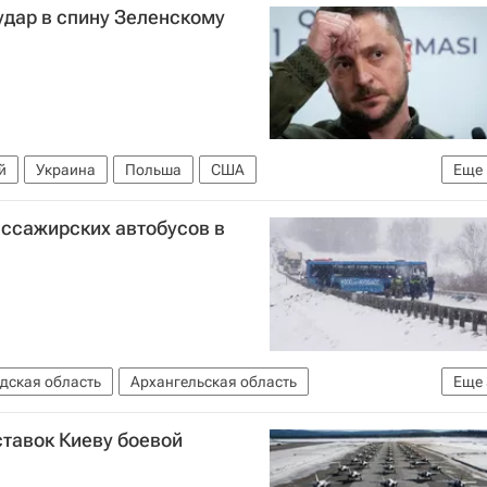
удар в спину Зеленскому
й
Украина
Польша
США
Еще
ассажирских автобусов в
дская область
Архангельская область
Еще
ДТП
Авария
Происшествия
тавок Киеву боевой