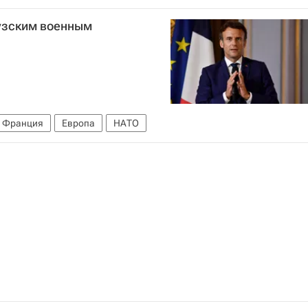
Вооруженные силы Украины
узским военным
Франция
Европа
НАТО