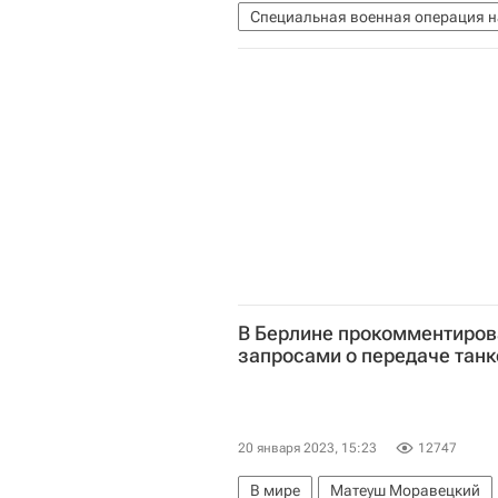
Специальная военная операция н
Киевский городской совет
Сит
В Берлине прокомментиров
запросами о передаче танк
20 января 2023, 15:23
12747
В мире
Матеуш Моравецкий