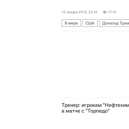
10 января 2018, 23:42
3716
В мире
США
Дональд Тра
Тренер: игрокам "Нефтехим
в матче с "Торпедо"