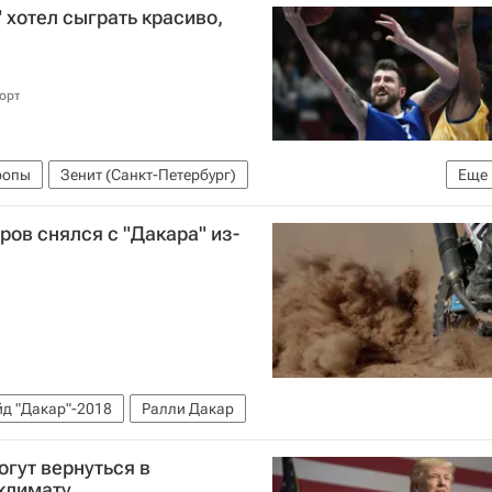
" хотел сыграть красиво,
орт
ропы
Зенит (Санкт-Петербург)
Еще
ов снялся с "Дакара" из-
йд "Дакар"-2018
Ралли Дакар
огут вернуться в
климату