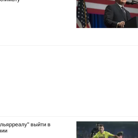
льярреалу" выйти в
нии