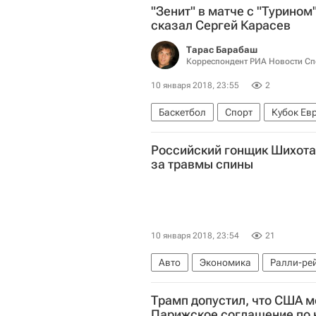
"Зенит" в матче с "Турином
сказал Сергей Карасев
Тарас Барабаш
Корреспондент РИА Новости Сп
10 января 2018, 23:55
2
Баскетбол
Спорт
Кубок Ев
Сергей Карасев (баскетбол)
Российский гонщик Шихотар
за травмы спины
10 января 2018, 23:54
21
Авто
Экономика
Ралли-ре
Трамп допустил, что США м
Парижское соглашение по 