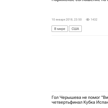
10 января 2018, 23:50
1432
В мире
США
Гол Черышева не помог "Ви
четвертьфинал Кубка Испа