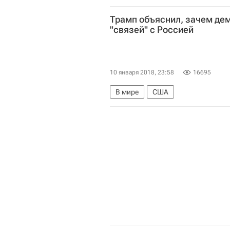
Трамп объяснил, зачем де
"связей" с Россией
10 января 2018, 23:58
16695
В мире
США