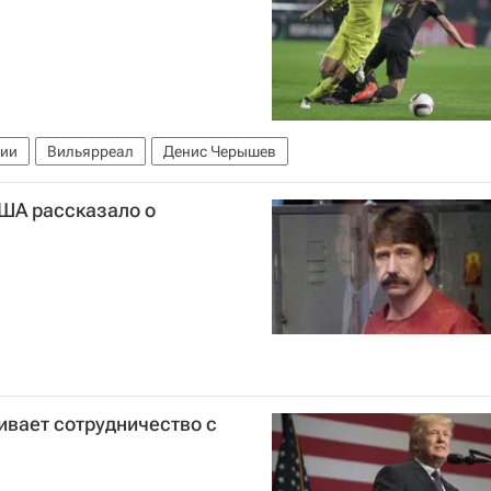
нии
Вильярреал
Денис Черышев
США рассказало о
ивает сотрудничество с