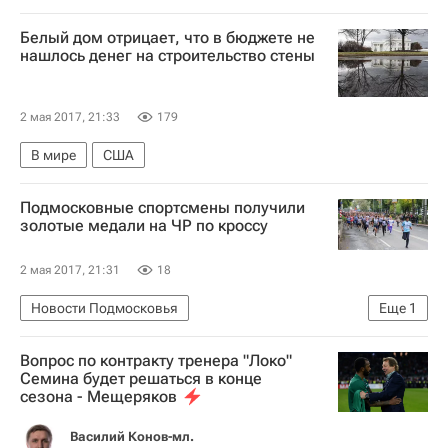
Московская область (Подмосковье)
Белый дом отрицает, что в бюджете не
нашлось денег на строительство стены
2 мая 2017, 21:33
179
В мире
США
Подмосковные спортсмены получили
золотые медали на ЧР по кроссу
2 мая 2017, 21:31
18
Новости Подмосковья
Еще
1
Московская область (Подмосковье)
Вопрос по контракту тренера "Локо"
Семина будет решаться в конце
сезона - Мещеряков
Василий Конов-мл.