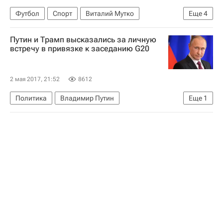
Футбол
Спорт
Виталий Мутко
Еще
4
Финал Кубка России - 2016/2017 по футболу между "Локомотивом" и "Уралом" в Сочи
Путин и Трамп высказались за личную
Кубок России по футболу
встречу в привязке к заседанию G20
Локомотив (Москва)
Урал
2 мая 2017, 21:52
8612
Политика
Владимир Путин
Еще
1
Дональд Трамп