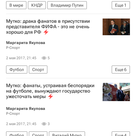
В мире
КНДР
Владимир Путин
Еще
1
Дональд Трамп
Мутко: драка фанатов в присутствии
представителя ФИФА - это не очень
хорошо для РФ
Маргарита Якупова
Р-Спорт
2 мая 2017, 21:45
5
Футбол
Спорт
Еще
6
Международная федерация футбола (ФИФА)
Мутко: фанаты, устраивая беспорядки
Виталий Мутко
на футболе, вынуждают государство
ужесточать меры
Финал Кубка России - 2016/2017 по футболу между "Локомотивом" и "Уралом" в Сочи
Кубок России по футболу
Маргарита Якупова
Р-Спорт
Локомотив (Москва)
Урал
2 мая 2017, 21:45
3
Футбол
Спорт
Виталий Мутко
Еще
4