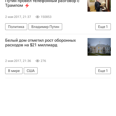
Путин провел телефонный разговор с
Трампом
2 мая 2017, 21:37
150853
Политика
Владимир Путин
Еще
1
Дональд Трамп
Белый дом отметил рост оборонных
расходов на $21 миллиард
2 мая 2017, 21:36
276
В мире
США
Еще
1
Администрация президента США