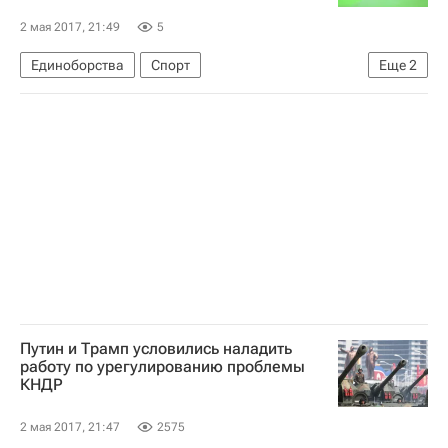
Локомотив (Москва)
Урал
2 мая 2017, 21:49
5
Алексей Миранчук
Игорь Денисов
Единоборства
Спорт
Еще
2
Чемпионат Европы по спортивной борьбе в Сербии, 2-7 мая
Чемпионат Европы по борьбе
Путин и Трамп условились наладить
работу по урегулированию проблемы
КНДР
2 мая 2017, 21:47
2575