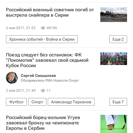
Российский военный советник погиб от
выстрела снайпера в Сирии
2 мая 2017, 21:52
48745
Хроника событий - Война в Сирии
Еще
2
Война в Сирии
Сирия
Поезд следует без остановок: ФК
"Локомотив" завоевал свой седьмой
Кубок России
Сергей Смышляев
Обозреватель РИА Новости Спорт
2 мая 2017, 21:49
11
Футбол
Спорт
Александр Тарханов
Еще
7
Юрий Семин
Российский борец-вольник Угуев
Финал Кубка России - 2016/2017 по футболу между "Локомотивом" и "Уралом" в Сочи
завоевал бронзу на чемпионате
Европы в Сербии
Кубок России по футболу