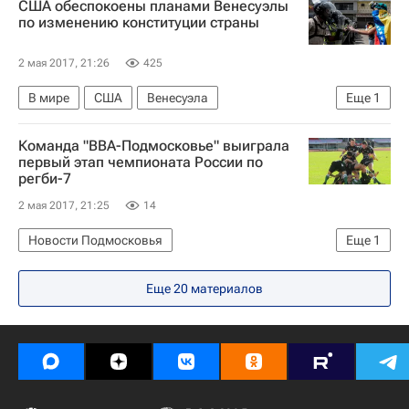
США обеспокоены планами Венесуэлы
по изменению конституции страны
2 мая 2017, 21:26
425
В мире
США
Венесуэла
Еще
1
Администрация президента США
Команда "ВВА-Подмосковье" выиграла
первый этап чемпионата России по
регби-7
2 мая 2017, 21:25
14
Новости Подмосковья
Еще
1
Московская область (Подмосковье)
Еще 20 материалов