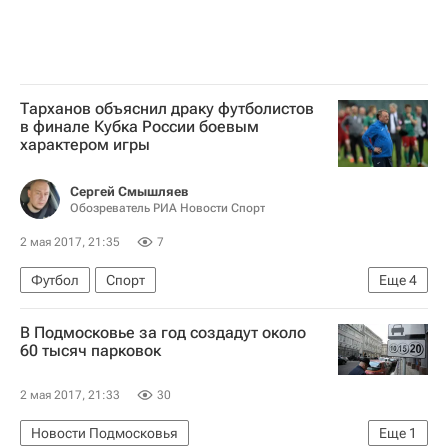
Тарханов объяснил драку футболистов
в финале Кубка России боевым
характером игры
Сергей Смышляев
Обозреватель РИА Новости Спорт
2 мая 2017, 21:35
7
Футбол
Спорт
Еще
4
Финал Кубка России - 2016/2017 по футболу между "Локомотивом" и "Уралом" в Сочи
В Подмосковье за год создадут около
Кубок России по футболу
60 тысяч парковок
Локомотив (Москва)
Урал
2 мая 2017, 21:33
30
Новости Подмосковья
Еще
1