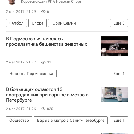
Корреспондент РИА Новости Спорт
2 мая 2017, 21:29
6
Футбол
Спорт
Юрий Семин
Еще
3
Финал Кубка России - 2016/2017 по футболу между "Локомотивом" и "Уралом" в Сочи
В Подмосковье началась
Кубок России по футболу
профилактика бешенства животных
Локомотив (Москва)
2 мая 2017, 21:27
31
Новости Подмосковья
Еще
1
Московская область (Подмосковье)
В больницах остаются 13
пострадавших при взрыве в метро в
Петербурге
2 мая 2017, 21:26
820
Общество
Взрыв в метро в Санкт-Петербурге
Еще
1
Санкт-Петербург