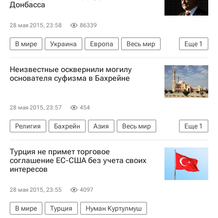
Донбасса
28 мая 2015, 23:58
86339
В мире
Украина
Европа
Весь мир
Еще
1
Петр Порошенко
Неизвестные осквернили могилу
основателя суфизма в Бахрейне
28 мая 2015, 23:57
454
Религия
Бахрейн
Азия
Весь мир
Еще
1
Религия
Турция не примет торговое
соглашение ЕС-США без учета своих
интересов
28 мая 2015, 23:55
4097
В мире
Турция
Нуман Куртулмуш