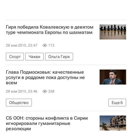
Гиря победила Ковалевскую в девятом
туре чемпионата Европы по шахматам
28 мая 2015, 23:47
113
Спорт
Чакви
Ольга Гиря
Глава Подмосковья: качественные
услуги в роддоме пока доступны не
всем
28 мая 2015, 23:46
338
Общество
Еще
6
Московская область (Подмосковье)
СБ ООН: стороны конфликта в Сирии
Центральный ФО
Весь мир
Европа
игнорировали гуманитарные
резолюции
Андрей Воробьев
Россия