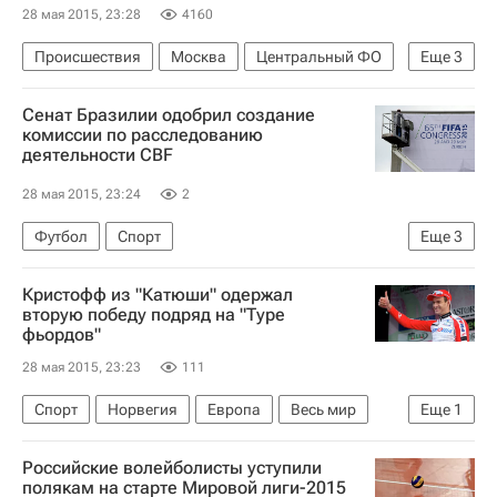
28 мая 2015, 23:28
4160
Происшествия
Москва
Центральный ФО
Еще
3
Весь мир
Европа
Россия
Сенат Бразилии одобрил создание
комиссии по расследованию
деятельности CBF
28 мая 2015, 23:24
2
Футбол
Спорт
Еще
3
Международная федерация футбола (ФИФА)
Кристофф из "Катюши" одержал
CBF
вторую победу подряд на "Туре
фьордов"
Коррупционный скандал в Международной федерации футбола (ФИФА). Аресты, версии, мнения и комментарии
28 мая 2015, 23:23
111
Спорт
Норвегия
Европа
Весь мир
Еще
1
Александр Кристофф
Российские волейболисты уступили
полякам на старте Мировой лиги-2015