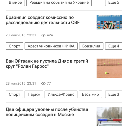
В мире
Реакция на события на Украине
Еще
5
США
Америка
Весь мир
Бразилия создаст комиссию по
Северная Америка
расследованию деятельности CBF
Государственный департамент США
28 мая 2015, 23:31
424
Спорт
Арест чиновников ФИФА
Бразилия
Еще
4
Америка
Южная Америка
Весь мир
Ван Эйтванк не пустила Дияс в третий
Бразильская конфедерация футбола
круг "Ролан Гаррос"
28 мая 2015, 23:31
77
Спорт
Париж
Иль-де-Франс
Весь мир
Еще
3
Европа
Франция
Ролан Гаррос
Два офицера уволены после убийства
полицейским соседей в Москве