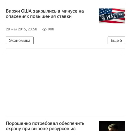
Северная Америка
Биржи США закрылись в минусе на
опасениях повышения ставки
28 мая 2015, 23:58
908
Экономика
Еще
6
Ситуация на мировых фондовых рынках в мае 2015
США
Америка
Весь мир
Северная Америка
Федеральная резервная система США
Порошенко потребовал обеспечить
охрану при вывозе ресурсов из