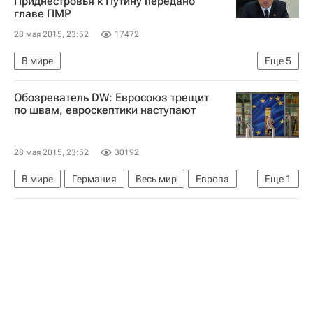
Приднестровья к Путину передано
главе ПМР
28 мая 2015, 23:52
17472
В мире
Еще
5
Приднестровская Молдавская Республика
Обозреватель DW: Евросоюз трещит
Молдавия
Весь мир
Европа
по швам, евроскептики наступают
Евгений Шевчук
28 мая 2015, 23:52
30192
В мире
Германия
Весь мир
Европа
Еще
1
Евросоюз