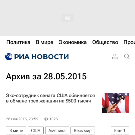
Политика
В мире
Экономика
Общество
Про
Архив за 28.05.2015
Экс-сотрудник сената США обвиняется
в обмане трех женщин на $500 тысяч
28 мая 2015, 23:59
1025
В мире
США
Америка
Весь мир
Еще
1