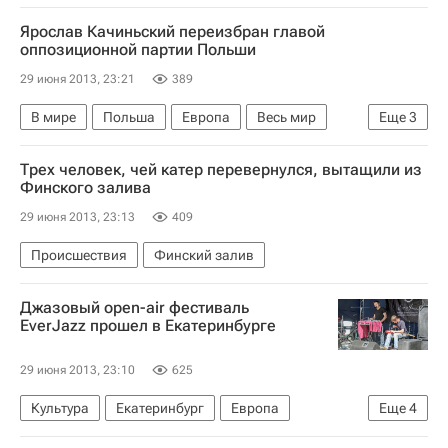
Ярослав Качиньский переизбран главой
оппозиционной партии Польши
29 июня 2013, 23:21
389
В мире
Польша
Европа
Весь мир
Еще
3
Ярослав Качиньский
Трех человек, чей катер перевернулся, вытащили из
Гражданская платформа (Россия)
Финского залива
Совет министров Польши
29 июня 2013, 23:13
409
Происшествия
Финский залив
Джазовый open-air фестиваль
EverJazz прошел в Екатеринбурге
29 июня 2013, 23:10
625
Культура
Екатеринбург
Европа
Еще
4
Уральский ФО
Весь мир