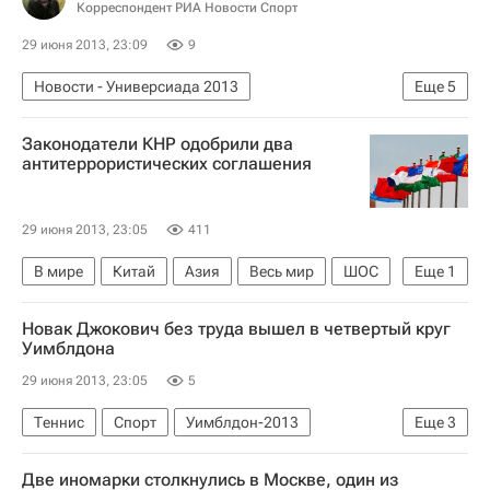
Корреспондент РИА Новости Спорт
29 июня 2013, 23:09
9
Новости - Универсиада 2013
Еще
5
Другие виды спорта
Законодатели КНР одобрили два
Мультимедийный спортивный пакет
антитеррористических соглашения
Универсиада 2013
Виталий Мутко
Летняя Универсиада 2013
29 июня 2013, 23:05
411
В мире
Китай
Азия
Весь мир
ШОС
Еще
1
Всекитайское собрание народных представителей
Новак Джокович без труда вышел в четвертый круг
Уимблдона
29 июня 2013, 23:05
5
Теннис
Спорт
Уимблдон-2013
Еще
3
Уимблдон
Жереми Шарди
Две иномарки столкнулись в Москве, один из