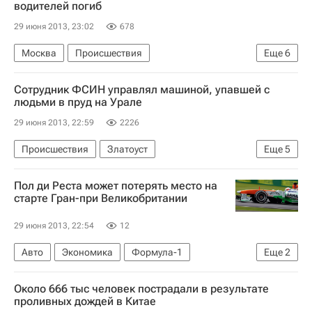
Новак Джокович
водителей погиб
29 июня 2013, 23:02
678
Москва
Происшествия
Еще
6
Трасса А130 (Калужское шоссе)
Европа
Сотрудник ФСИН управлял машиной, упавшей с
Центральный ФО
Весь мир
людьми в пруд на Урале
Управление ГИБДД по г. Москве
Россия
29 июня 2013, 22:59
2226
Происшествия
Златоуст
Еще
5
Челябинская область
Весь мир
Европа
Пол ди Реста может потерять место на
Уральский ФО
Россия
старте Гран-при Великобритании
29 июня 2013, 22:54
12
Авто
Экономика
Формула-1
Еще
2
Пол ди Реста
Астон Мартин
Около 666 тыс человек пострадали в результате
проливных дождей в Китае