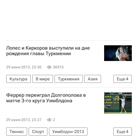
Лопес и Киркоров выступили на дне
рождения главы Туркмении
29 июня 2013, 23:30
36915
Культура
В мире
Туркмения
Азия
Еще
4
Весь мир
Гурбангулы Бердымухамедов
Феррер переиграл Долгополова в
Филипп Киркоров
Дженнифер Лопес
матче 3-го круга Уимблдона
29 июня 2013, 23:27
2
Теннис
Спорт
Уимблдон-2013
Еще
4