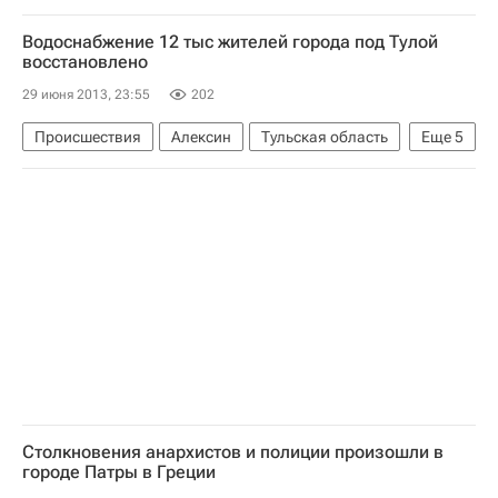
Чемпионат Европы по баскетболу среди женских сборных завершился во Франции
Водоснабжение 12 тыс жителей города под Тулой
Чемпионат Европы по баскетболу среди женщин
восстановлено
Чехия (ж)
Белоруссия (ж)
29 июня 2013, 23:55
202
Происшествия
Алексин
Тульская область
Еще
5
Европа
Центральный ФО
Алексинский район
Весь мир
Россия
Столкновения анархистов и полиции произошли в
городе Патры в Греции