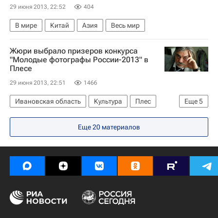
29 июня 2013, 22:52
404
В мире
Китай
Азия
Весь мир
Жюри выбрало призеров конкурса
"Молодые фотографы России-2013" в
Плесе
29 июня 2013, 22:51
1466
Ивановская область
Культура
Плес
Еще
5
Центральный ФО
Весь мир
Европа
Еще 20 материалов
Приволжский район
Россия