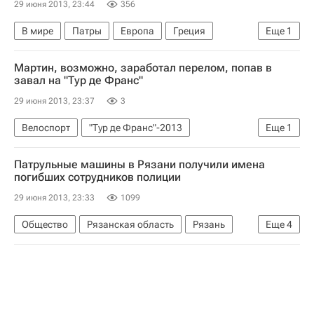
29 июня 2013, 23:44
356
В мире
Патры
Европа
Греция
Еще
1
Весь мир
Мартин, возможно, заработал перелом, попав в
завал на "Тур де Франс"
29 июня 2013, 23:37
3
Велоспорт
"Тур де Франс"-2013
Еще
1
Тур де Франс
Патрульные машины в Рязани получили имена
погибших сотрудников полиции
29 июня 2013, 23:33
1099
Общество
Рязанская область
Рязань
Еще
4
Европа
Центральный ФО
Весь мир
Россия