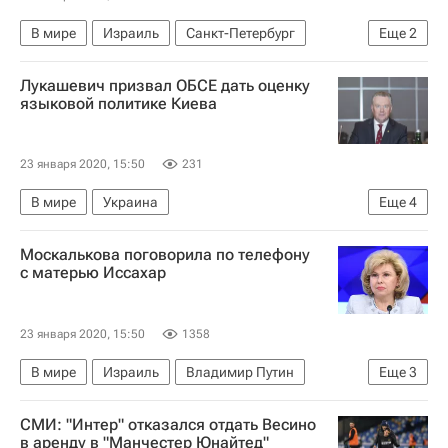
В мире
Израиль
Санкт-Петербург
Еще
2
Александр Беглов
Лукашевич призвал ОБСЕ дать оценку
Великая Отечественная война (1941-1945)
языковой политике Киева
23 января 2020, 15:50
231
В мире
Украина
Еще
4
Парламентская ассамблея Совета Европы
Москалькова поговорила по телефону
Александр Лукашевич
Петр Порошенко
с матерью Иссахар
Россия
23 января 2020, 15:50
1358
В мире
Израиль
Владимир Путин
Еще
3
Татьяна Москалькова
Наама Иссахар
СМИ: "Интер" отказался отдать Весино
Россия
в аренду в "Манчестер Юнайтед"