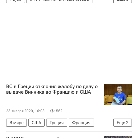
Открытия - РИА Наука
Здоровье
Химия
Физика
биология
ВС в Греции отклонил жалобу по делу о
выдаче Винника во Францию и США
23 января 2020, 16:03
562
В мире
США
Греция
Франция
Еще
2
Александр Винник
Дело Александра Винника