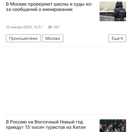
В Москве проверяют школы и суды из-
Авто
Lexus
Россия
за сообщений о минировании
23 января 2020, 15:57
261
Происшествия
Москва
Еще
4
Федеральная служба безопасности РФ (ФСБ России)
Генеральная прокуратура РФ
Федеральная служба по надзору в сфере связи, информационных технологий и массовых коммуникаций (Роскомнадзор)
Россия
В Россию на Восточный Новый год
приедут 15 тысяч туристов из Китая