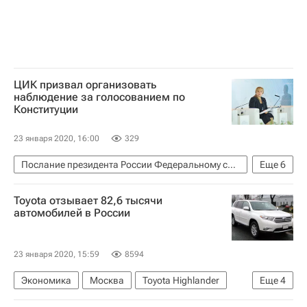
ЦИК призвал организовать
наблюдение за голосованием по
Конституции
23 января 2020, 16:00
329
Послание президента России Федеральному собранию — 2020
Еще
6
Политика
Владимир Путин
ЦИК РФ
Toyota отзывает 82,6 тысячи
Конституция РФ
Элла Памфилова
Россия
автомобилей в России
23 января 2020, 15:59
8594
Экономика
Москва
Toyota Highlander
Еще
4
Федеральное агентство по техническому регулированию и метрологии (Росстандарт)