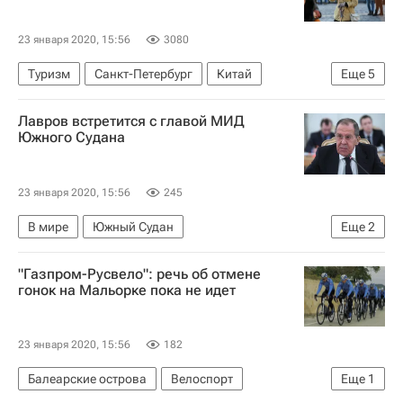
23 января 2020, 15:56
3080
Туризм
Санкт-Петербург
Китай
Еще
5
Москва
Новости - Туризм
туристы
Лавров встретится с главой МИД
Туризм
Россия
Южного Судана
23 января 2020, 15:56
245
В мире
Южный Судан
Еще
2
Министерство иностранных дел Российской Федерации (МИД РФ)
"Газпром-Русвело": речь об отмене
Сергей Лавров
гонок на Мальорке пока не идет
23 января 2020, 15:56
182
Балеарские острова
Велоспорт
Еще
1