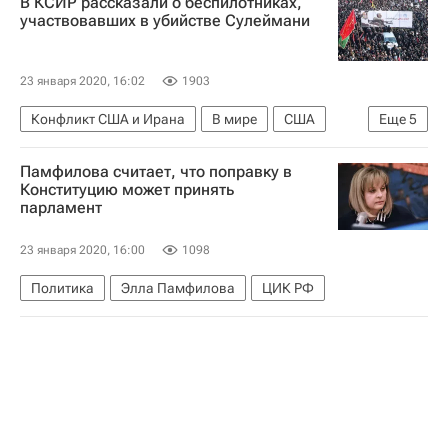
В КСИР рассказали о беспилотниках,
участвовавших в убийстве Сулеймани
23 января 2020, 16:02
1903
Конфликт США и Ирана
В мире
США
Еще
5
Иран
Ирак
Кувейт
Памфилова считает, что поправку в
Корпус стражей исламской революции
Конституцию может принять
парламент
Гибель иранского генерала Касема Сулеймани
23 января 2020, 16:00
1098
Политика
Элла Памфилова
ЦИК РФ