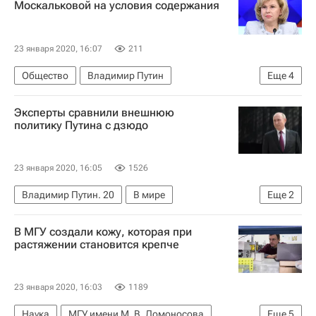
Москальковой на условия содержания
23 января 2020, 16:07
211
Общество
Владимир Путин
Еще
4
Московский областной суд
Эксперты сравнили внешнюю
Татьяна Москалькова
Наама Иссахар
политику Путина с дзюдо
Россия
23 января 2020, 16:05
1526
Владимир Путин. 20
В мире
Еще
2
Владимир Путин
Россия
В МГУ создали кожу, которая при
растяжении становится крепче
23 января 2020, 16:03
1189
Наука
МГУ имени М. В. Ломоносова
Еще
5