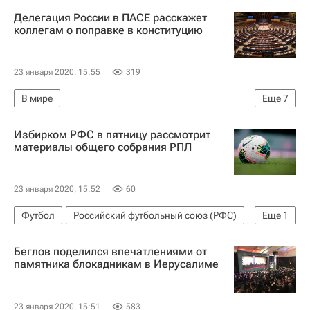
Газпром-Русвело
Делегация России в ПАСЕ расскажет
коллегам о поправке в конституцию
23 января 2020, 15:55
319
В мире
Еще
7
Парламентская ассамблея Совета Европы
Избирком РФС в пятницу рассмотрит
Европа
материалы общего собрания РПЛ
Европейский суд по правам человека (ЕСПЧ)
Госдума РФ
Конституция РФ
23 января 2020, 15:52
60
Петр Толстой
Россия
Футбол
Российский футбольный союз (РФС)
Еще
1
РПЛ 2026-2027 (Чемпионат России по футболу)
Беглов поделился впечатлениями от
памятника блокадникам в Иерусалиме
23 января 2020, 15:51
583