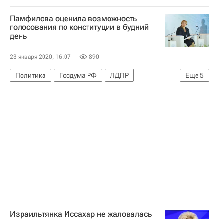
ТРАСТ
Россия
Памфилова оценила возможность
голосования по конституции в будний
день
23 января 2020, 16:07
890
Политика
Госдума РФ
ЛДПР
Еще
5
Конституция РФ
Ярослав Нилов
Элла Памфилова
ЦИК РФ
Россия
Израильтянка Иссахар не жаловалась