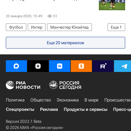
23 января 2020, 15:49
51
Футбол
Интер
Манчестер Юнайтед
Еще
1
Матиас Весино
Еще 20 материалов
Политика
Общество
Экономика
В мире
Происшеств
Спецпроекты
Реклама
Продукты и сервисы
Пресс-ц
Версия 2023.1 Beta
© 2026 МИА «Россия сегодня»