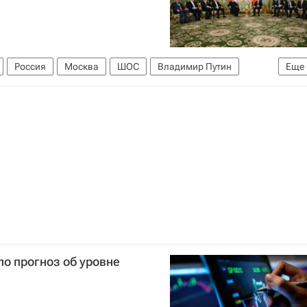
Россия
Москва
ШОС
Владимир Путин
Еще
з
о прогноз об уровне