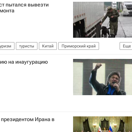
ст пытался вывезти
амонта
Туризм
туристы
Китай
Приморский край
Еще
(ФТС России)
сию на инаугурацию
 президентом Ирана в