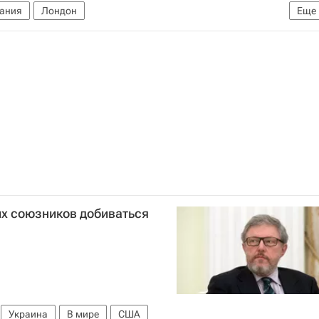
ания
Лондон
Еще
и РФ (ФСБ России)
их союзников добиваться
Украина
В мире
США