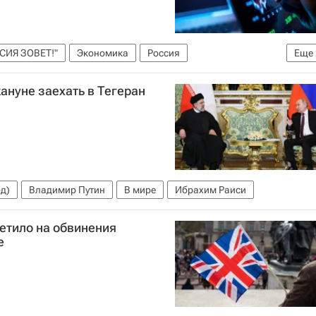
СИЯ ЗОВЕТ!"
Экономика
Россия
Еще
кануне заехать в Тегеран
звития РФ (Минэкономразвития России)
од)
Владимир Путин
В мире
Ибрахим Раиси
етило на обвинения
е