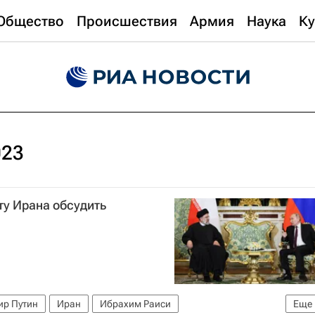
Общество
Происшествия
Армия
Наука
Ку
023
ту Ирана обсудить
р Путин
Иран
Ибрахим Раиси
Еще