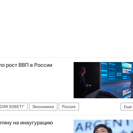
о рост ВВП в России
СИЯ ЗОВЕТ!"
Экономика
Россия
Еще
 Путин
нтину на инаугурацию
звития РФ (Минэкономразвития России)