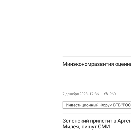
Минэкономразвития оценил
7 декабря 2023, 17:36
960
Инвестиционный Форум ВТБ "РОС
Максим Решетников
Владимир
Зеленский прилетит в Арге
Министерство экономического ра
Милея, пишут СМИ