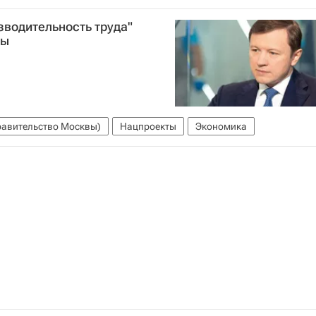
го конфликта в 2023 году
зводительность труда"
вы
авительство Москвы)
Нацпроекты
Экономика