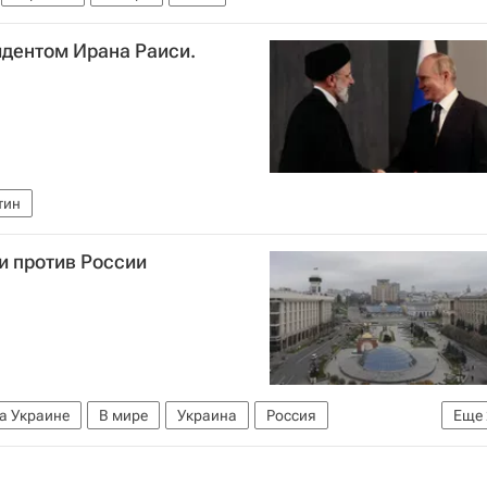
идентом Ирана Раиси.
тин
и против России
а Украине
В мире
Украина
Россия
Еще
 в отношении России