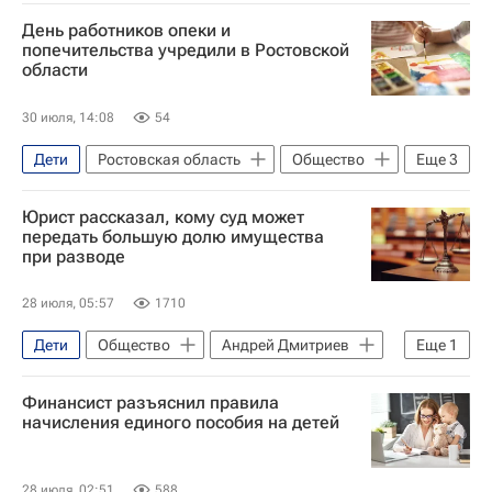
Общество
Ямал
День работников опеки и
Дмитрий Артюхов
попечительства учредили в Ростовской
области
30 июля, 14:08
54
Дети
Ростовская область
Общество
Еще
3
Ростов
Защита
Юрист рассказал, кому суд может
Опека и попечительство
передать большую долю имущества
при разводе
28 июля, 05:57
1710
Дети
Общество
Андрей Дмитриев
Еще
1
Семья
Финансист разъяснил правила
начисления единого пособия на детей
28 июля, 02:51
588