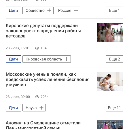
Дети
Общество
Россия
Еще
1
Игорь Балынин
Кировские депутаты поддержали
законопроект о продлении работы
детсадов
23 июля, 15:01
104
Дети
Кировская область
Еще
2
Александр Соколов
Киров
Московские ученые поняли, как
предсказать успех лечения бесплодия
у мужчин
23 июля, 09:00
7954
Дети
Наука
Еще
11
Физический институт РАН
Анохин: на Смоленщине отметили
Российская академия наук
День многодетной семьи