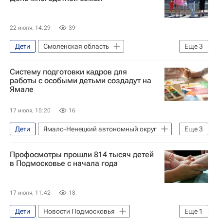
Сколковский институт науки и технологий
Наука
Университетская наука
22 июля, 14:29
39
Качество жизни
Здоровье
Дети
Смоленская область
Еще
3
Здоровье - Общество
Бесплодие
Василий Анохин
Семья
мужчины
ЭКО
Систему подготовки кадров для
Смоленск
работы с особыми детьми создадут на
Ямале
17 июля, 15:20
16
Дети
Ямало-Ненецкий автономный округ
Еще
3
Ямал
Дмитрий Артюхов
Профосмотры прошли 814 тысяч детей
Московский государственный психолого-педагогический университет (МГППУ)
в Подмосковье с начала года
17 июля, 11:42
18
Дети
Новости Подмосковья
Еще
1