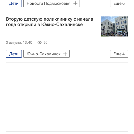
Дети
Новости Подмосковья
Еще
6
Строительство
Андрей Воробьев
Вторую детскую поликлинику с начала
Госдума РФ
года открыли в Южно-Сахалинске
Московская область (Подмосковье)
Роман Терюшков
Видное
3 августа, 13:40
50
Дети
Южно-Сахалинск
Еще
4
Сахалинская область
Валерий Лимаренко
Поликлиника
Здравоохранение