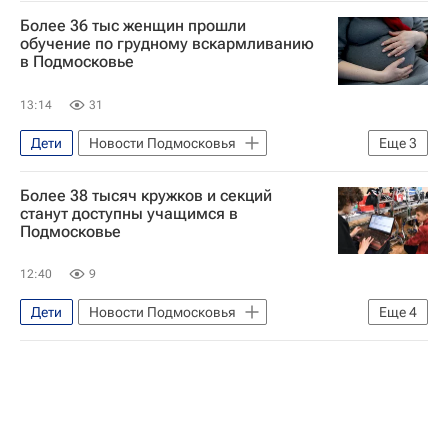
Более 36 тыс женщин прошли
обучение по грудному вскармливанию
в Подмосковье
13:14
31
Дети
Новости Подмосковья
Еще
3
Общество
Более 38 тысяч кружков и секций
Московская область (Подмосковье)
станут доступны учащимся в
Подмосковье
беременность
12:40
9
Дети
Новости Подмосковья
Еще
4
Московская область (Подмосковье)
Досуг
Образование
Развитие