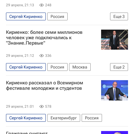
29 апреля, 21:13
248
Сергей Кириенко
Россия
Еще
3
Республика Дагестан
Махачкала
Кириенко: более семи миллионов
Наводнение в Дагестане
человек уже подключались к
"Знание.Первые"
29 апреля, 21:12
336
Сергей Кириенко
Россия
Москва
Еще
2
Манеж
Общество
Кириенко рассказал о Всемирном
фестивале молодежи и студентов
29 апреля, 21:01
578
Сергей Кириенко
Екатеринбург
Россия
Граждане считают