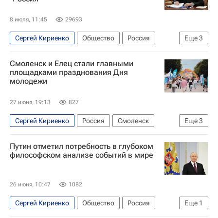
8 июля, 11:45
29693
Сергей Кириенко
Общество
Россия
Еще
3
Москва
Владимир Путин
Праздники
Смоленск и Елец стали главными
площадками празднования Дня
молодежи
27 июня, 19:13
827
Сергей Кириенко
Россия
Смоленск
Еще
3
Елец
Владимир Путин
Григорий Гуров
Путин отметил потребность в глубоком
философском анализе событий в мире
26 июня, 10:47
1082
Сергей Кириенко
Общество
Россия
Еще
1
Владимир Путин