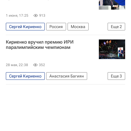
1 июня, 17:25
913
Сергей Кириенко
Россия
Москва
Еще
2
ВЦИОМ
Общество
Кириенко вручил премию ИРИ
паралимпийским чемпионам
28 мая, 22:38
352
Сергей Кириенко
Анастасия Багиян
Еще
3
Иван Голубков
Институт развития интернета
Спорт