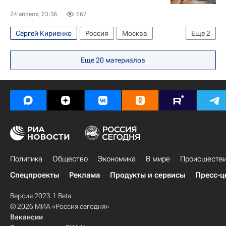
24 апреля, 23:36
567
Сергей Кириенко
Россия
Москва
Еще
2
Ташкент
Владимир Путин
Еще
20
материалов
Политика
Общество
Экономика
В мире
Происшеств
Спецпроекты
Реклама
Продукты и сервисы
Пресс-ц
Версия 2023.1 Beta
© 2026 МИА «Россия сегодня»
Вакансии