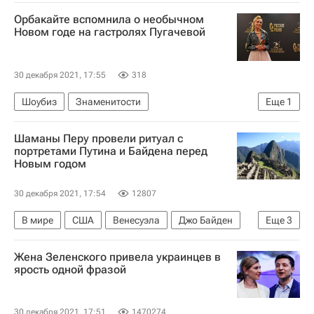
Туризм
Новый год
Новости - Туризм
Орбакайте вспомнила о необычном
Коронавирус COVID-19
туристы
Новом годе на гастролях Пугачевой
Отдых на море
30 декабря 2021, 17:55
318
Шоубиз
Знаменитости
Еще
1
Кристина Орбакайте
Шаманы Перу провели ритуал с
портретами Путина и Байдена перед
Новым годом
30 декабря 2021, 17:54
12807
В мире
США
Венесуэла
Джо Байден
Еще
3
Владимир Зеленский
Николас Мадуро
Жена Зеленского привела украинцев в
Россия
ярость одной фразой
30 декабря 2021, 17:51
1470274