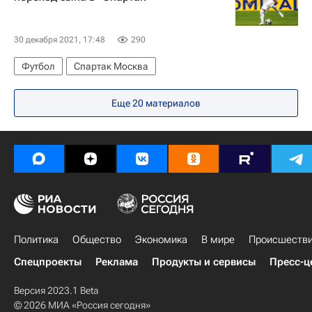
Коронавирус в России
Омикрон-штамм коронавируса
30 декабря 2021, 17:48
290
Футбол
Спартак Москва
Еще 20 материалов
Политика
Общество
Экономика
В мире
Происшеств
Спецпроекты
Реклама
Продукты и сервисы
Пресс-ц
Версия 2023.1 Beta
© 2026 МИА «Россия сегодня»