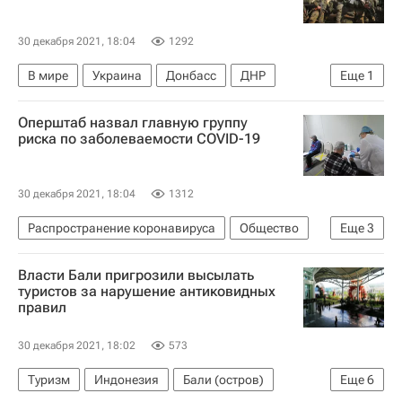
30 декабря 2021, 18:04
1292
В мире
Украина
Донбасс
ДНР
Еще
1
Ситуация в ДНР и ЛНР
Оперштаб назвал главную группу
риска по заболеваемости COVID-19
30 декабря 2021, 18:04
1312
Распространение коронавируса
Общество
Еще
3
Здоровье - Общество
Россия
Власти Бали пригрозили высылать
Коронавирус COVID-19
туристов за нарушение антиковидных
правил
30 декабря 2021, 18:02
573
Туризм
Индонезия
Бали (остров)
Еще
6