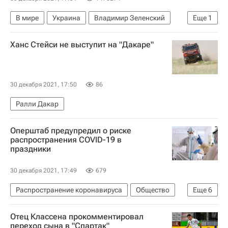
В мире
Украина
Владимир Зеленский
Еще
1
Елена Зеленская
Ханс Стейси не выступит на "Дакаре"
30 декабря 2021, 17:50
86
Ралли Дакар
Оперштаб предупредил о риске
распространения COVID-19 в
праздники
30 декабря 2021, 17:49
679
Распространение коронавируса
Общество
Еще
6
Здоровье - Общество
Коронавирусы
Отец Классена прокомментировал
Россия
Коронавирус COVID-19
переход сына в "Спартак"