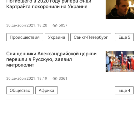
Погибшего в 2020 году рэпера Энди
Картрайта похоронили на Украине
30 декабря 2021, 18:20
5057
Происшествия
Украина
Санкт-Петербург
Еще
5
Киевская область
Белая Церковь (город)
Священники Александрийской церкви
Россия
Энди Картрайт
Марина Кохал
перешли в Русскую, заявил
митрополит
30 декабря 2021, 18:19
3361
Общество
Африка
Еще
4
Русская православная церковь
Московский Патриархат
Епифаний Думенко
Православная церковь Украины (ПЦУ)