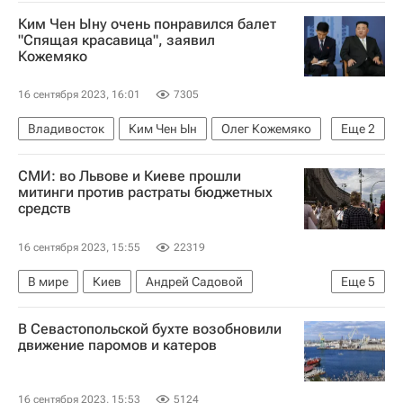
Рид Буше
Омск
Ким Чен Ыну очень понравился балет
"Спящая красавица", заявил
Кожемяко
16 сентября 2023, 16:01
7305
Владивосток
Ким Чен Ын
Олег Кожемяко
Еще
2
Приморский край
КНДР
СМИ: во Львове и Киеве прошли
митинги против растраты бюджетных
средств
16 сентября 2023, 15:55
22319
В мире
Киев
Андрей Садовой
Еще
5
Вооруженные силы Украины
Денис Шмыгаль
В Севастопольской бухте возобновили
Львов
Одесса
ЖКХ
движение паромов и катеров
16 сентября 2023, 15:53
5124