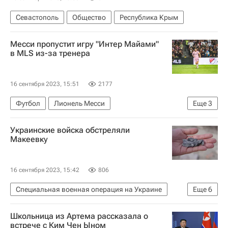
Севастополь
Общество
Республика Крым
Месси пропустит игру "Интер Майами"
в MLS из-за тренера
16 сентября 2023, 15:51
2177
Футбол
Лионель Месси
Еще
3
Major League Soccer 2025
Херардо Мартино
Украинские войска обстреляли
Интер Майами
Макеевку
16 сентября 2023, 15:42
806
Специальная военная операция на Украине
Еще
6
Происшествия
Макеевка
Украина
Школьница из Артема рассказала о
Донецкая Народная Республика
НАТО
встрече с Ким Чен Ыном