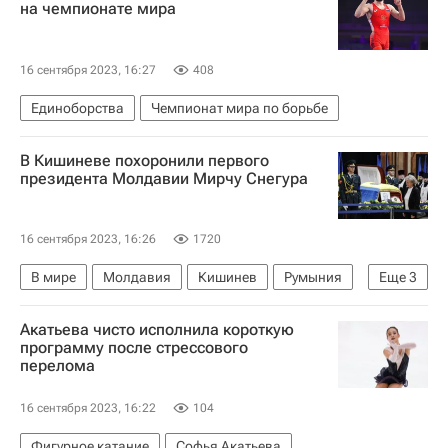
на чемпионате мира
16 сентября 2023, 16:27
408
Единоборства
Чемпионат мира по борьбе
В Кишиневе похоронили первого
президента Молдавии Мирчу Снегура
16 сентября 2023, 16:26
1720
В мире
Молдавия
Кишинев
Румыния
Еще
3
Игорь Додон
Майя Санду
Игорь Гросу
Акатьева чисто исполнила короткую
программу после стрессового
перелома
16 сентября 2023, 16:22
104
Фигурное катание
Софья Акатьева