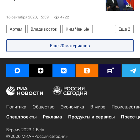
СЦКК
16 сентября 2023, 15:39
4722
Артем
Владивосток
Ким Чен Ын
Еще
2
Приморский край
КНДР
Еще 20 материалов
Политика
Общество
Экономика
В мире
Происшеств
Спецпроекты
Реклама
Продукты и сервисы
Пресс-ц
Версия 2023.1 Beta
© 2026 МИА «Россия сегодня»