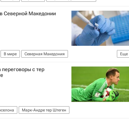
 в Северной Македонии
В мире
Северная Македония
Еще
 переговоры с тер
те
рселона
Марк-Андре тер Штеген