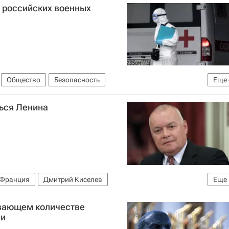
4 российских военных
Общество
Безопасность
Еще
бороны РФ)
Россия
Коронавирус COVID-19
ться Ленина
Франция
Дмитрий Киселев
Еще
нов)
ивающем количестве
ии