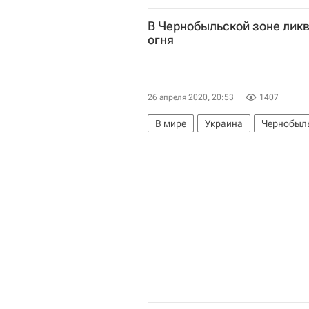
В Чернобыльской зоне лик
огня
26 апреля 2020, 20:53
1407
В мире
Украина
Чернобыл
Пожар в Чернобыльской зоне