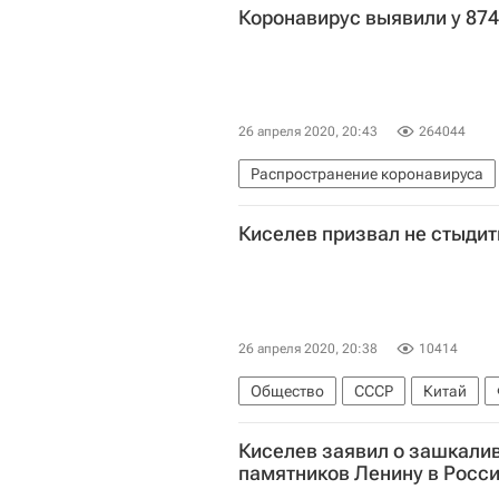
Коронавирус выявили у 87
26 апреля 2020, 20:43
264044
Распространение коронавируса
Министерство обороны РФ (Мино
Киселев призвал не стыди
Коронавирус в России
26 апреля 2020, 20:38
10414
Общество
СССР
Китай
Владимир Ленин (Владимир Улья
Киселев заявил о зашкал
памятников Ленину в Росс