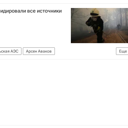
видировали все источники
ьская АЭС
Арсен Аваков
Еще