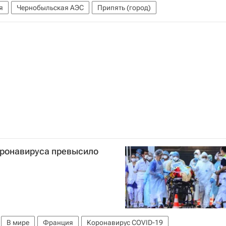
я
Чернобыльская АЭС
Припять (город)
оронавируса превысило
В мире
Франция
Коронавирус COVID-19