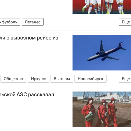
 футболу
Леганес
Еще
навируса
ли о вывозном рейсе из
Общество
Иркутск
Вьетнам
Новосибирск
Еще
19
ьской АЭС рассказал