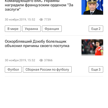
Командующего ВМС Украины
Кубок мира по биатлону
наградили французским орденом "За
заслуги"
30 ноября 2019, 15:52
7739
В мире
Украина
Франция
Еще
2
Вооруженные силы Украины
Оскорблявший Дзюбу болельщик
Игорь Воронченко
объяснил причины своего поступка
30 ноября 2019, 15:52
37866
Футбол
Сборная России по футболу
Еще
3
Евро-2020 (отборочный турнир)
Сан-Марино
Артём Дзюба