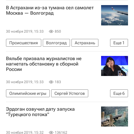
Балет
Театр
В Астрахани из-за тумана сел самолет
Москва — Волгоград
30 ноября 2019, 15:33
850
Происшествия
Волгоград
Астрахань
Еще
1
Москва
Вяльбе призвала журналистов не
нагнетать обстановку в сборной
России
30 ноября 2019, 15:33
183
Олимпийские игры
Сергей Устюгов
Еще
6
Сборная России по лыжным гонкам
Эрдоган озвучил дату запуска
Лыжные виды спорта
Елена Вяльбе
"Турецкого потока"
Международный олимпийский комитет (МОК)
РУСАДА
30 ноября 2019, 15:32
136162