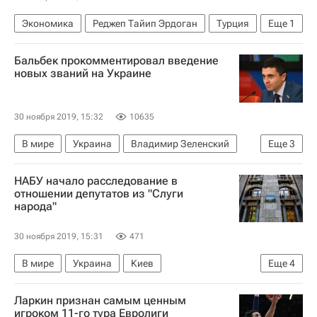
Всемирное антидопинговое агентство (WADA)
Экономика
Реджеп Тайип Эрдоган
Турция
Еще
1
Турецкий поток
Бальбек прокомментировал введение
новых званий на Украине
30 ноября 2019, 15:32
10635
В мире
Украина
Владимир Зеленский
Еще
3
НАТО
Вооруженные силы Украины
НАБУ начало расследование в
Руслан Бальбек
отношении депутатов из "Слуги
народа"
30 ноября 2019, 15:31
471
В мире
Украина
Киев
Еще
4
Алексей Гончаренко
Ларкин признан самым ценным
Национальное антикоррупционное бюро Украины (НАБУ)
игроком 11-го тура Евролиги