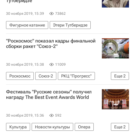
Тутберидзе
30 ноября 2019, 15:39
73862
Фигурное катание
Этери Тутберидзе
"Роскосмос" показал кадры финальной
сборки ракет "Союз-2"
30 ноября 2019, 15:38
11009
Роскосмос
Союз-2
РКЦ "Прогресс"
Еще
2
Хочу стать космонавтом
Россия
Фестиваль "Русские сезоны" получил
награду The Best Event Awards World
30 ноября 2019, 15:36
592
Культура
Новости культуры
Опера
Еще
2