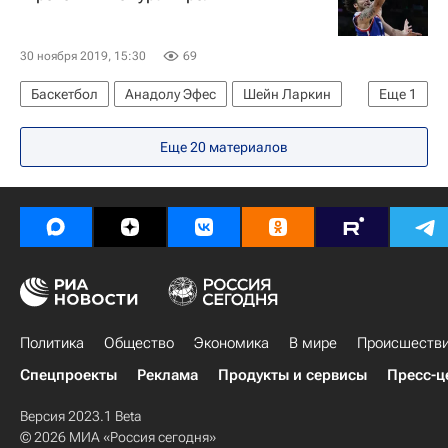
Ситуация на Украине
Партия "Слуга народа"
30 ноября 2019, 15:30
69
Баскетбол
Анадолу Эфес
Шейн Ларкин
Еще
1
Евролига
Еще 20 материалов
Политика
Общество
Экономика
В мире
Происшеств
Спецпроекты
Реклама
Продукты и сервисы
Пресс-ц
Версия 2023.1 Beta
© 2026 МИА «Россия сегодня»