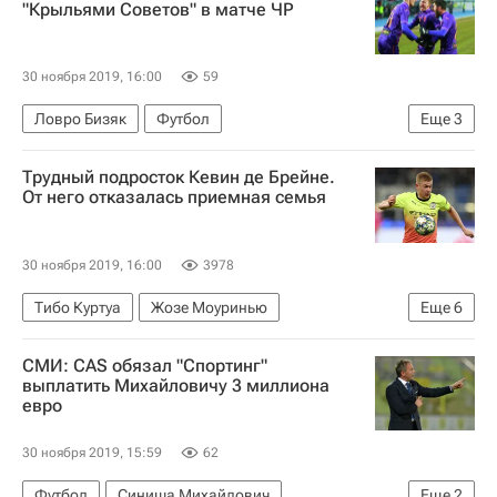
"Крыльями Советов" в матче ЧР
30 ноября 2019, 16:00
59
Ловро Бизяк
Футбол
Еще
3
РПЛ 2026-2027 (Чемпионат России по футболу)
Трудный подросток Кевин де Брейне.
Уфа
Крылья Советов
От него отказалась приемная семья
30 ноября 2019, 16:00
3978
Тибо Куртуа
Жозе Моуринью
Еще
6
Хосеп Гвардиола
Евро-2020
Бельгия
СМИ: CAS обязал "Спортинг"
Челси
Манчестер Сити
Кевин Де Брёйне
выплатить Михайловичу 3 миллиона
евро
30 ноября 2019, 15:59
62
Футбол
Синиша Михайлович
Еще
2