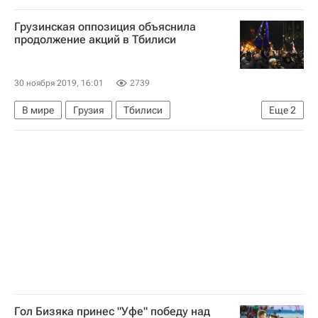
Всемирное антидопинговое агентство (WADA)
Грузинская оппозиция объяснила
продолжение акций в Тбилиси
30 ноября 2019, 16:01
2739
В мире
Грузия
Тбилиси
Еще
2
Григол Вашадзе
Протесты в Тбилиси
Гол Бизяка принес "Уфе" победу над