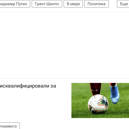
ладимир Путин
Грант Шаппс
В мире
Политика
Еще
дисквалифицировали за
ламенго