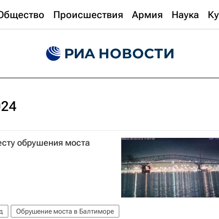
Общество
Происшествия
Армия
Наука
Ку
024
есту обрушения моста
д
Обрушение моста в Балтиморе