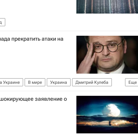
д
ада прекратить атаки на
а Украине
В мире
Украина
Дмитрий Кулеба
Еще
 шокирующее заявление о