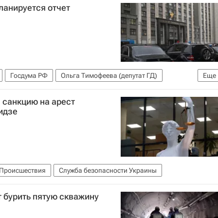
ланируется отчет
Госдума РФ
Ольга Тимофеева (депутат ГД)
Еще
 санкцию на арест
идзе
Происшествия
Служба безопасности Украины
т бурить пятую скважину