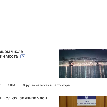
льшом числе
нии моста
д
США
Обрушение моста в Балтиморе
 нельзя, заявила член