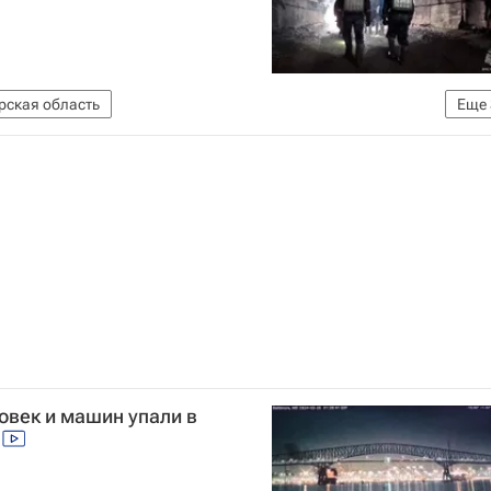
рская область
Еще
МЧС России (Министерство РФ по делам гражданской обороны, чрезвычайным ситуациям и ликвидации последствий стихийных бедствий)
К РФ)
ЧП на руднике "Пионер" в Амурской области
овек и машин упали в