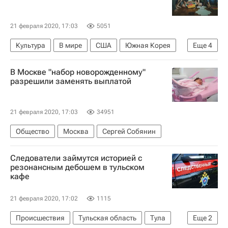
Распространение коронавируса
Diamond Princess
Коронавирус COVID-19
21 февраля 2020, 17:03
5051
Культура
В мире
США
Южная Корея
Еще
4
Оскар (премия)
Дональд Трамп
В Москве "набор новорожденному"
Мун Чжэ Ин
Пон Чжун Хо
разрешили заменять выплатой
21 февраля 2020, 17:03
34951
Общество
Москва
Сергей Собянин
Следователи займутся историей с
резонансным дебошем в тульском
кафе
21 февраля 2020, 17:02
1115
Происшествия
Тульская область
Тула
Еще
2