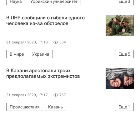
Наука
Уорикский университет
Еще
3
Космос - РИА Наука
экзопланета
Космос
В ЛНР сообщили о гибели одного
человека из-за обстрелов
21 февраля 2020, 17:18
584
В мире
Украина
Еще
5
Луганская Народная Республика
Донбасс
В Казани арестовали троих
ЛНР
Ситуация в ДНР и ЛНР
Яков Осадчий
предполагаемых экстремистов
21 февраля 2020, 17:17
757
Происшествия
Казань
Еще
1
Республика Татарстан (Татарстан)