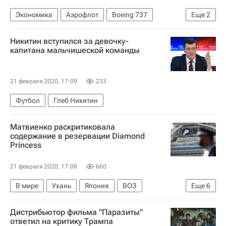
Экономика
Аэрофлот
Boeing 737
Еще
2
Победа (авиакомпания)
Россия
Никитин вступился за девочку-
капитана мальчишеской команды
21 февраля 2020, 17:09
233
Футбол
Глеб Никитин
Матвиенко раскритиковала
содержание в резервации Diamond
Princess
21 февраля 2020, 17:08
660
В мире
Ухань
Япония
ВОЗ
Еще
6
Совет Федерации РФ
Валентина Матвиенко
Дистрибьютор фильма "Паразиты"
Коронавирусы
ответил на критику Трампа