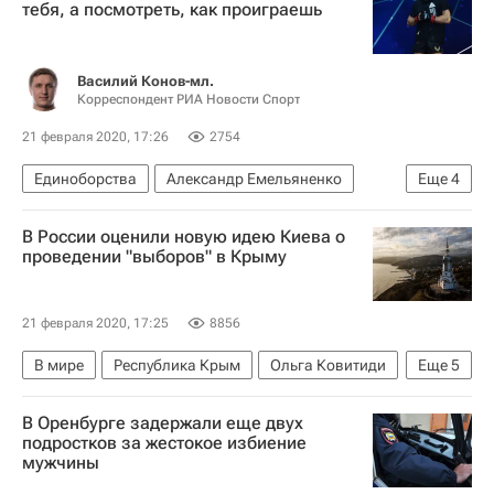
тебя, а посмотреть, как проиграешь
Василий Конов-мл.
Корреспондент РИА Новости Спорт
21 февраля 2020, 17:26
2754
Единоборства
Александр Емельяненко
Еще
4
Ясубей Эномото
Михаил Пастернак
В России оценили новую идею Киева о
Интервью РИА Спорт
Магомед Исмаилов
проведении "выборов" в Крыму
21 февраля 2020, 17:25
8856
В мире
Республика Крым
Ольга Ковитиди
Еще
5
Донецкая Народная Республика
В Оренбурге задержали еще двух
Луганская Народная Республика
подростков за жестокое избиение
мужчины
Михаил Малышев
Эдип Гафаров
Россия