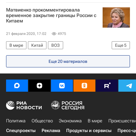
Следственный комитет России (СК РФ)
Матвиенко прокомментировала
Россия
временное закрытие границы России с
Китаем
21 февраля 2020, 17:02
4975
В мире
Китай
ВОЗ
Еще
5
Совет Федерации РФ
Валентина Матвиенко
Еще 20 материалов
Распространение коронавируса
Коронавирус COVID-19
Россия
Политика
Общество
Экономика
В мире
Происшеств
Спецпроекты
Реклама
Продукты и сервисы
Пресс-ц