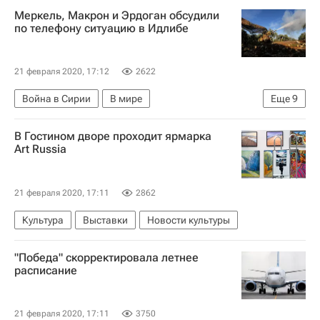
Меркель, Макрон и Эрдоган обсудили
по телефону ситуацию в Идлибе
21 февраля 2020, 17:12
2622
Война в Сирии
В мире
Еще
9
Реджеп Тайип Эрдоган
Сирия
Турция
В Гостином дворе проходит ярмарка
Германия
Франция
Ангела Меркель
Art Russia
Идлиб (мухафаза)
Эммануэль Макрон
Война в Сирии
21 февраля 2020, 17:11
2862
Культура
Выставки
Новости культуры
"Победа" скорректировала летнее
расписание
21 февраля 2020, 17:11
3750