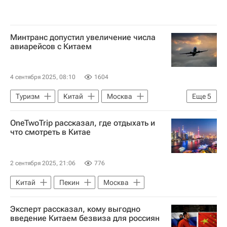
Минтранс допустил увеличение числа
авиарейсов с Китаем
4 сентября 2025, 08:10
1604
Туризм
Китай
Москва
Еще
5
Владивосток
OneTwoTrip рассказал, где отдыхать и
Андрей Никитин (политик)
Аэрофлот
что смотреть в Китае
Дальневосточный федеральный университет
Новости - Туризм
2 сентября 2025, 21:06
776
Китай
Пекин
Москва
Эксперт рассказал, кому выгодно
введение Китаем безвиза для россиян