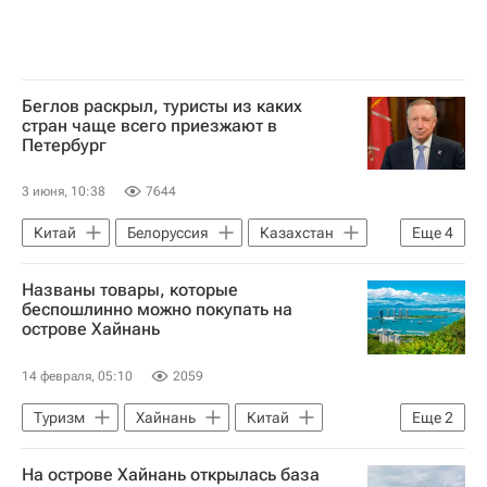
Беглов раскрыл, туристы из каких
стран чаще всего приезжают в
Петербург
3 июня, 10:38
7644
Китай
Белоруссия
Казахстан
Еще
4
Александр Беглов
Пулково (аэропорт)
Названы товары, которые
Санкт-Петербург
ПМЭФ-2026
беспошлинно можно покупать на
острове Хайнань
14 февраля, 05:10
2059
Туризм
Хайнань
Китай
Еще
2
Хайкоу
На острове Хайнань открылась база
Ассоциация туроператоров России (АТОР)