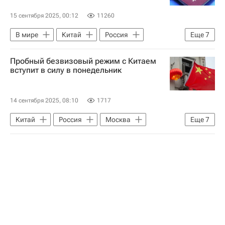
15 сентября 2025, 00:12
11260
В мире
Китай
Россия
Еще
7
Москва
Майя Ломидзе
Пробный безвизовый режим с Китаем
Андрей Никитин (политик)
вступит в силу в понедельник
Владимир Путин
Аэрофлот
Ассоциация туроператоров России (АТОР)
14 сентября 2025, 08:10
1717
Министерство экономического развития РФ (Минэкономразвития России)
Китай
Россия
Москва
Еще
7
Майя Ломидзе
Андрей Никитин (политик)
Владимир Путин
Аэрофлот
Ассоциация туроператоров России (АТОР)
Министерство экономического развития РФ (Минэкономразвития России)
ВЭФ-2025