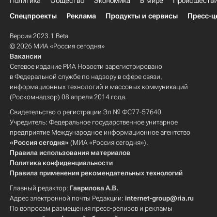
Политика
Общество
Экономика
В мире
Происшеств
Спецпроекты
Реклама
Продукты и сервисы
Пресс-ц
Версия 2023.1 Beta
© 2026 МИА «Россия сегодня»
Вакансии
Сетевое издание РИА Новости зарегистрировано
в Федеральной службе по надзору в сфере связи,
информационных технологий и массовых коммуникаций
(Роскомнадзор) 08 апреля 2014 года.
Свидетельство о регистрации Эл № ФС77-57640
Учредитель: Федеральное государственное унитарное
предприятие Международное информационное агентство
«Россия сегодня»
(МИА «Россия сегодня»).
Правила использования материалов
Политика конфиденциальности
Правила применения рекомендательных технологий
Главный редактор:
Гаврилова А.В.
Адрес электронной почты Редакции:
internet-group@ria.ru
По вопросам размещения пресс-релизов и рекламы