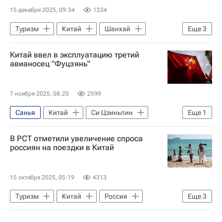
15 декабря 2025, 09:34
1234
Туризм
Китай
Шанхай
Еще
3
Пекин
Новости - Туризм
Россия
Китай ввел в эксплуатацию третий
авианосец "Фуцзянь"
7 ноября 2025, 08:20
2599
Санья
Китай
Си Цзиньпин
Еще
1
В мире
В РСТ отметили увеличение спроса
россиян на поездки в Китай
15 октября 2025, 05:19
4313
Туризм
Китай
Россия
Еще
3
Хайнань
Дмитрий Горин