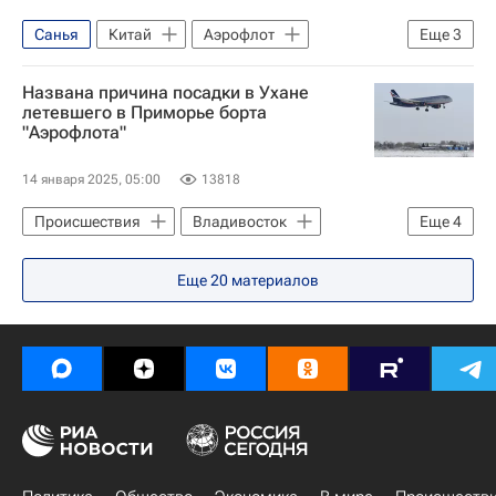
Санья
Китай
Аэрофлот
Еще
3
Общество
Россия
Москва
Названа причина посадки в Ухане
летевшего в Приморье борта
"Аэрофлота"
14 января 2025, 05:00
13818
Происшествия
Владивосток
Еще
4
Аэрофлот
Еще
20
материалов
Дальневосточная транспортная прокуратура
Ухань
Китай