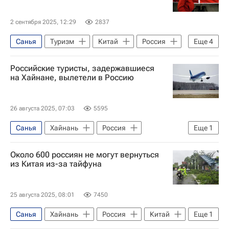
2 сентября 2025, 12:29
2837
Санья
Туризм
Китай
Россия
Еще
4
Олег Пантелеев
"Авиапорт"
Российские туристы, задержавшиеся
Аэрофлот
Новости - Туризм
на Хайнане, вылетели в Россию
26 августа 2025, 07:03
5595
Санья
Хайнань
Россия
Еще
1
В мире
Около 600 россиян не могут вернуться
из Китая из-за тайфуна
25 августа 2025, 08:01
7450
Санья
Хайнань
Россия
Китай
Еще
1