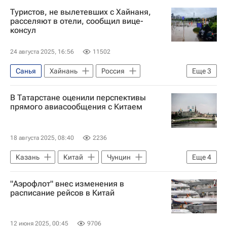
В мире
Туристов, не вылетевших с Хайнаня,
расселяют в отели, сообщил вице-
консул
24 августа 2025, 16:56
11502
Санья
Хайнань
Россия
Еще
3
Министерство экономического развития РФ (Минэкономразвития России)
В Татарстане оценили перспективы
Аэрофлот
В мире
прямого авиасообщения с Китаем
18 августа 2025, 08:40
2236
Казань
Китай
Чунцин
Еще
4
Талия Минуллина
China Eastern Airlines
"Аэрофлот" внес изменения в
Аэрофлот
расписание рейсов в Китай
Форум "Россия-Китай 2026" Казань
12 июня 2025, 00:45
9706