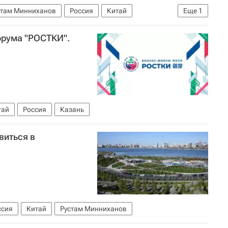
стам Минниханов
Россия
Китай
Еще
1
и РФ (Минпромторг России)
орума "РОСТКИ".
тай
Россия
Казань
виться в
ссия
Китай
Рустам Минниханов