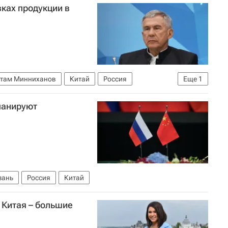
вках продукции в
стам Минниханов
Китай
Россия
Еще
1
ланируют
зань
Россия
Китай
 Китая – большие