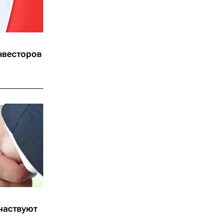
нвесторов
частвуют