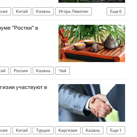
ссия
Китай
Казань
Игорь Левитин
Еще
6
Госдума РФ
Рустам Минниханов
уме "Ростки" в
тай
Россия
Казань
Чай
гизии участвуют в
ссия
Китай
Турция
Киргизия
Казань
Еще
1