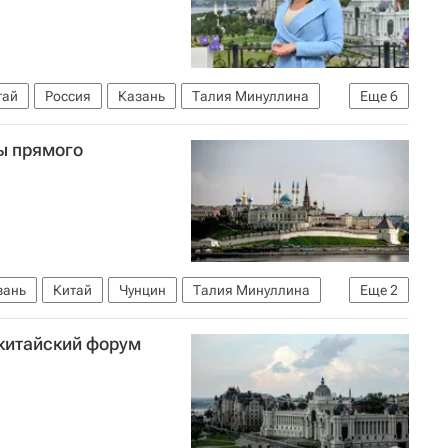
тай
Россия
Казань
Талия Минуллина
Еще
6
А1
Weibo
Интервью
ы прямого
зань
Китай
Чунцин
Талия Минуллина
Еще
2
-китайский форум