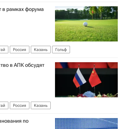
т в рамках форума
тай
Россия
Казань
Гольф
тво в АПК обсудят
тай
Россия
Казань
внования по