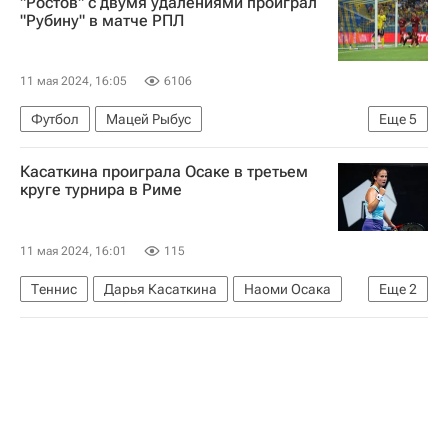
"Ростов" с двумя удалениями проиграл
Вооруженные силы Украины
"Рубину" в матче РПЛ
Вооруженные силы РФ
Специальная военная операция на Украине
11 мая 2024, 16:05
6106
Футбол
Мацей Рыбус
Еще
5
Александр Мартынович
Богдан Йочич
Касаткина проиграла Осаке в третьем
Ростов
Рубин
Спартак Москва
круге турнира в Риме
11 мая 2024, 16:01
115
Теннис
Дарья Касаткина
Наоми Осака
Еще
2
ATP 500 Барселона
Рим