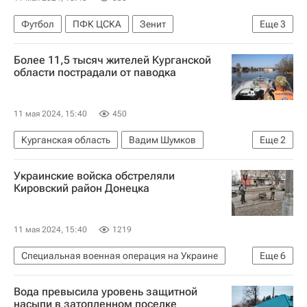
Футбол
ПФК ЦСКА
Зенит
Еще
3
Российский футбольный союз (РФС)
Более 11,5 тысяч жителей Курганской
Максим Митрофанов
Евгений Гинер
области пострадали от паводка
11 мая 2024, 15:40
450
Курганская область
Вадим Шумков
Еще
2
Наводнения в России — 2024
Происшествия
Украинские войска обстреляли
Кировский район Донецка
11 мая 2024, 15:40
1219
Специальная военная операция на Украине
Еще
6
Кировский район
Донецк
Украина
Вода превысила уровень защитной
СЦКК
НАТО
Происшествия
насыпи в затопленном поселке