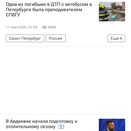
Одна из погибших в ДТП с автобусом в
Леонид Слуцкий (Тренер)
Петербурге была преподавателем
СПбГУ
11 мая 2024, 15:59
9866
Санкт-Петербург
Россия
Еще
4
Санкт-Петербургский государственный университет
МЧС России (Министерство РФ по делам гражданской обороны, чрезвычайным ситуациям и ликвидации последствий стихийных бедствий)
Следственный комитет России (СК РФ)
Падение автобуса с моста в Петербурге
В Авдеевке начали подготовку к
отопительному сезону