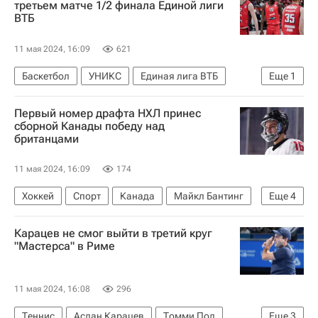
третьем матче 1/2 финала Единой лиги
ВТБ
11 мая 2024, 16:09
621
Баскетбол
УНИКС
Единая лига ВТБ
Еще
1
ПБК Локомотив-Кубань
Первый номер драфта НХЛ принес
сборной Канады победу над
британцами
11 мая 2024, 16:09
174
Хоккей
Спорт
Канада
Майкл Бантинг
Еще
4
Бен О'Коннор
Карацев не смог выйти в третий круг
Международная федерация хоккея (IIHF)
"Мастерса" в Риме
Великобритания
Чехия
11 мая 2024, 16:08
296
Теннис
Аслан Карацев
Томми Пол
Еще
3