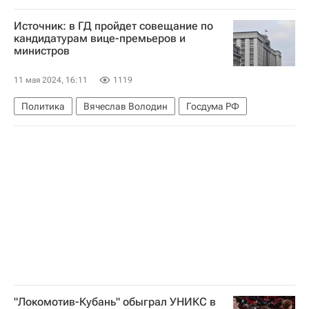
В мире
Одесса
Украина
Сумы
Источник: в ГД пройдет совещание по
Россия
Дмитрий Песков
кандидатурам вице-премьеров и
министров
Вооруженные силы Украины
11 мая 2024, 16:11
1119
Политика
Вячеслав Володин
Госдума РФ
"Локомотив-Кубань" обыграл УНИКС в