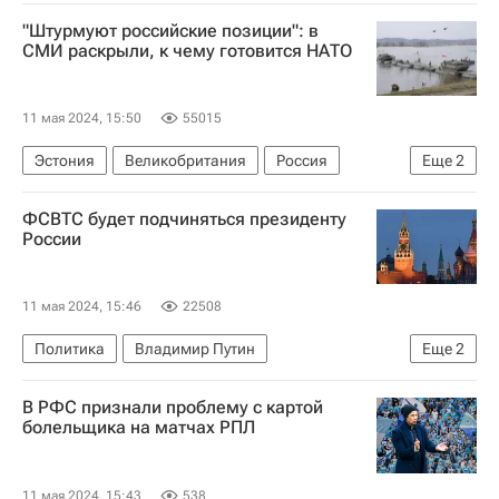
Донецкая Народная Республика
"Штурмуют российские позиции": в
Авдеевский коксохимический завод
СМИ раскрыли, к чему готовится НАТО
11 мая 2024, 15:50
55015
Эстония
Великобритания
Россия
Еще
2
Владимир Путин
НАТО
ФСВТС будет подчиняться президенту
России
11 мая 2024, 15:46
22508
Политика
Владимир Путин
Еще
2
Федеральная служба по военно-техническому сотрудничеству (ФСВТС России)
В РФС признали проблему с картой
Россия
болельщика на матчах РПЛ
11 мая 2024, 15:43
538