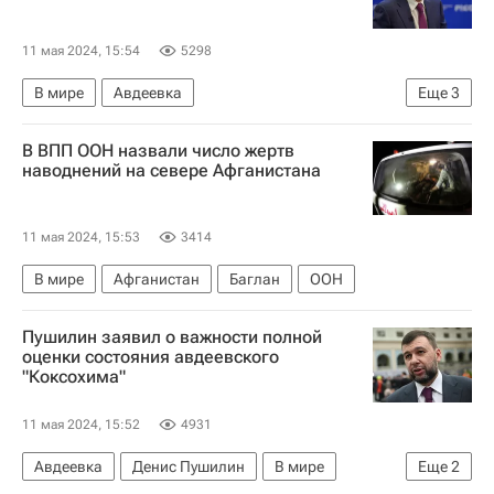
11 мая 2024, 15:54
5298
В мире
Авдеевка
Еще
3
Донецкая Народная Республика
Артемовск
В ВПП ООН назвали число жертв
Денис Пушилин
наводнений на севере Афганистана
11 мая 2024, 15:53
3414
В мире
Афганистан
Баглан
ООН
Пушилин заявил о важности полной
оценки состояния авдеевского
"Коксохима"
11 мая 2024, 15:52
4931
Авдеевка
Денис Пушилин
В мире
Еще
2