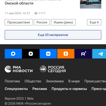
Омской области
11 мая 2024, 15:37
1117
Происшествия
Россия
Ишим (река)
Еще
4
Иртыш (река)
Еще 20 материалов
МЧС России (Министерство РФ по делам гражданской обороны, чрезвычайным ситуациям и ликвидации последствий стихийных бедствий)
Наводнения в России — 2024
Омская область
Политика
Общество
Экономика
В мире
Происшеств
Спецпроекты
Реклама
Продукты и сервисы
Пресс-ц
Версия 2023.1 Beta
© 2026 МИА «Россия сегодня»