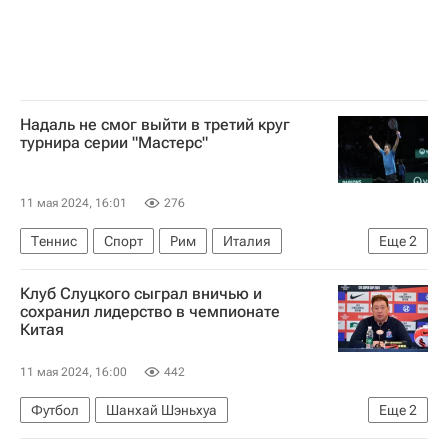
Надаль не смог выйти в третий круг
турнира серии "Мастерс"
11 мая 2024, 16:01
276
Теннис
Спорт
Рим
Италия
Еще
2
Рафаэль Надаль
Хуберт Хуркач
Клуб Слуцкого сыграл вничью и
сохранил лидерство в чемпионате
Китая
11 мая 2024, 16:00
442
Футбол
Шанхай Шэньхуа
Еще
2
Чемпионат Китая по футболу