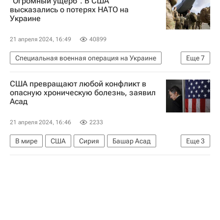
"Огромный ущерб". В США
высказались о потерях НАТО на
Украине
21 апреля 2024, 16:49
40899
Специальная военная операция на Украине
Еще
7
В мире
Россия
Украина
США превращают любой конфликт в
Джон Миршаймер
Сергей Шойгу
опасную хроническую болезнь, заявил
Асад
Вооруженные силы Украины
НАТО
21 апреля 2024, 16:46
2233
В мире
США
Сирия
Башар Асад
Еще
3
Израиль
Палестина
Обострение палестино-израильского конфликта в 2023 году