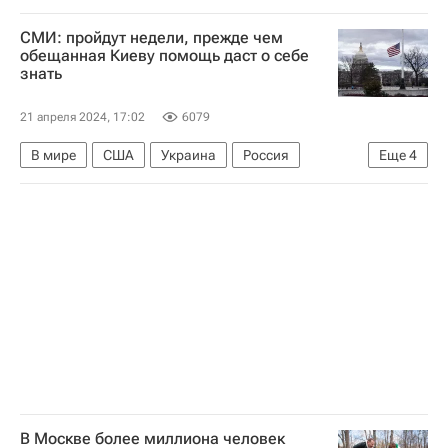
Арсен Захарян
Андер Барренечеа
СМИ: пройдут недели, прежде чем
Ариц Элустондо
Реал Сосьедад
Хетафе
обещанная Киеву помощь даст о себе
знать
21 апреля 2024, 17:02
6079
В мире
США
Украина
Россия
Еще
4
Сергей Лавров
НАТО
Международный институт стратегических исследований
Специальная военная операция на Украине
В Москве более миллиона человек