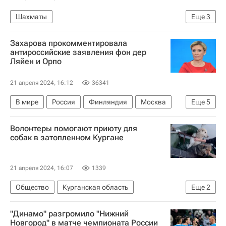
Шахматы
Еще
3
Международная федерация шахмат (FIDE)
Захарова прокомментировала
Ян Непомнящий
Сергей Смагин
антироссийские заявления фон дер
Ляйен и Орпо
21 апреля 2024, 16:12
36341
В мире
Россия
Финляндия
Москва
Еще
5
Мария Захарова
Урсула фон дер Ляйен
Волонтеры помогают приюту для
Дмитрий Песков
Еврокомиссия
собак в затопленном Кургане
Евросоюз
21 апреля 2024, 16:07
1339
Общество
Курганская область
Еще
2
МЧС России (Министерство РФ по делам гражданской обороны, чрезвычайным ситуациям и ликвидации последствий стихийных бедствий)
"Динамо" разгромило "Нижний
Наводнения в России — 2024
Новгород" в матче чемпионата России