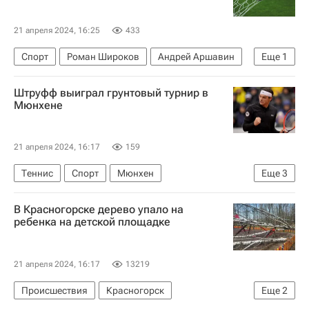
21 апреля 2024, 16:25
433
Спорт
Роман Широков
Андрей Аршавин
Еще
1
Игорь Семшов
Штруфф выиграл грунтовый турнир в
Мюнхене
21 апреля 2024, 16:17
159
Теннис
Спорт
Мюнхен
Еще
3
Ян-Леннард Штруфф
Тейлор Фриц
В Красногорске дерево упало на
ATP 500 Барселона
ребенка на детской площадке
21 апреля 2024, 16:17
13219
Происшествия
Красногорск
Еще
2