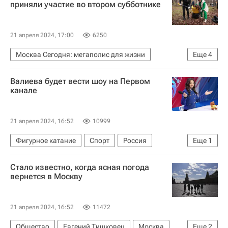
приняли участие во втором субботнике
21 апреля 2024, 17:00
6250
Москва Сегодня: мегаполис для жизни
Еще
4
Общество
Городское хозяйство Москвы
Валиева будет вести шоу на Первом
Москва
Сергей Собянин
канале
21 апреля 2024, 16:52
10999
Фигурное катание
Спорт
Россия
Еще
1
Камила Валиева
Стало известно, когда ясная погода
вернется в Москву
21 апреля 2024, 16:52
11472
Общество
Евгений Тишковец
Москва
Еще
2