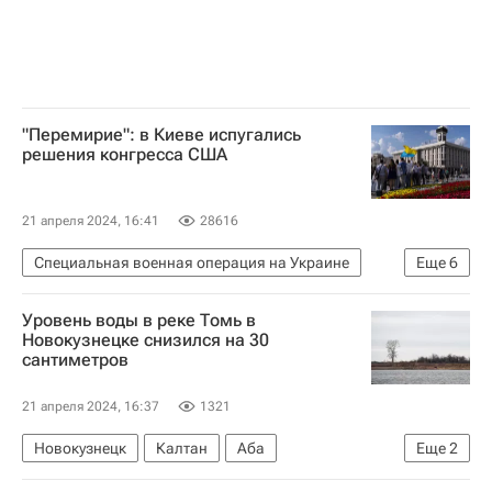
"Перемирие": в Киеве испугались
решения конгресса США
21 апреля 2024, 16:41
28616
Специальная военная операция на Украине
Еще
6
В мире
США
Киев
Украина
Уровень воды в реке Томь в
Олег Соскин
Конгресс США
Новокузнецке снизился на 30
сантиметров
21 апреля 2024, 16:37
1321
Новокузнецк
Калтан
Аба
Еще
2
Наводнения в России — 2024
Происшествия