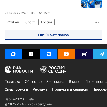
21 апреля 2024, 16:05
1512
Футбол
Спорт
Россия
Еще
7
Нижний Новгород
Константин Тюкавин
Еще 20 материалов
Даниил Фомин
Роберто Фернандес
Динамо Москва
Нижний Новгород
Оренбург
Политика
Общество
Экономика
В мире
Происшеств
Спецпроекты
Реклама
Продукты и сервисы
Пресс-ц
Версия 2023.1 Beta
© 2026 МИА «Россия сегодня»