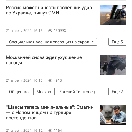
Московская область (Подмосковье)
Россия может нанести последний удар
Следственный комитет России (СК РФ)
по Украине, пишут СМИ
21 апреля 2024, 16:15
150993
Специальная военная операция на Украине
Еще
5
В мире
Россия
Украина
Сергей Шойгу
Москвичей снова ждет ухудшение
Вооруженные силы Украины
погоды
21 апреля 2024, 16:13
4913
Общество
Москва
Евгений Тишковец
Еще
2
Погода
Центр "Фобос"
"Шансы теперь минимальные": Смагин
— о Непомнящем на турнире
претендентов
21 апреля 2024, 16:12
1164