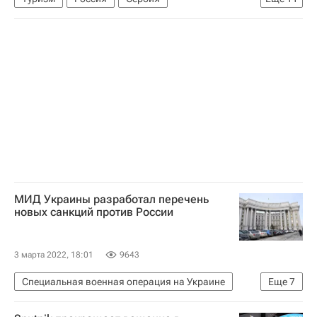
Ассоциация туроператоров России (АТОР)
СНГ
Новости - Туризм
туристы
Катар
Египет
Турция
ОАЭ
Самолеты
Израиль
Марокко
МИД Украины разработал перечень
новых санкций против России
3 марта 2022, 18:01
9643
Специальная военная операция на Украине
Еще
7
Санкции в отношении России
Украина