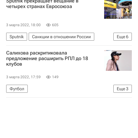
Sputnik прекращает вещание в
В мире
Россия
МИД Украины
четырех странах Евросоюза
Дмитрий Кулеба
Ситуация в ДНР и ЛНР
3 марта 2022, 18:00
605
Sputnik
Санкции в отношении России
Еще
6
Евросоюз
Россия
Испания
Европа
Салихова раскритиковала
МИА "Россия сегодня"
Новости агентства
предложение расширить РПЛ до 18
клубов
3 марта 2022, 17:59
149
Футбол
Еще
3
РПЛ 2026-2027 (Чемпионат России по футболу)
Спартак Москва
Зарема Салихова