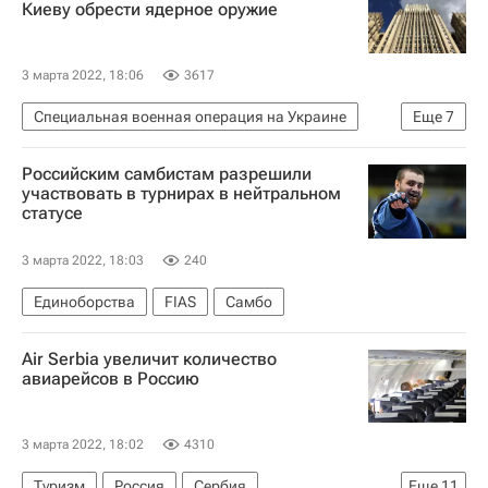
Киеву обрести ядерное оружие
3 марта 2022, 18:06
3617
Специальная военная операция на Украине
Еще
7
В мире
Россия
Российским самбистам разрешили
Министерство иностранных дел Российской Федерации (МИД РФ)
участвовать в турнирах в нейтральном
статусе
Мария Захарова
Украина
Ядерное оружие
Ситуация в ДНР и ЛНР
3 марта 2022, 18:03
240
Единоборства
FIAS
Самбо
Air Serbia увеличит количество
авиарейсов в Россию
3 марта 2022, 18:02
4310
Туризм
Россия
Сербия
Еще
11