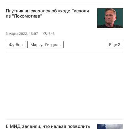
Спор вокруг статуса Курильских островов
Плутник высказался об уходе Гисдоля
Курильские острова
из "Локомотива"
Министерство иностранных дел Российской Федерации (МИД РФ)
Мария Захарова
3 марта 2022, 18:07
343
Футбол
Маркус Гисдоль
Еще
2
Локомотив (Москва)
Александр Плутник
В МИД заявили, что нельзя позволить