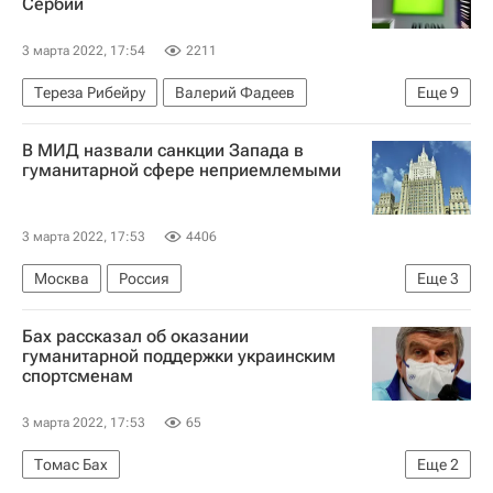
Сербии
3 марта 2022, 17:54
2211
Тереза Рибейру
Валерий Фадеев
Еще
9
Сергей Лавров
Москва
Сербия
В МИД назвали санкции Запада в
Россия
Facebook
РТР Планета
гуманитарной сфере неприемлемыми
Евросоюз
В мире
Телеканал RT
3 марта 2022, 17:53
4406
Москва
Россия
Еще
3
Санкции в отношении России
Бах рассказал об оказании
Министерство иностранных дел Российской Федерации (МИД РФ)
гуманитарной поддержки украинским
спортсменам
Мария Захарова
3 марта 2022, 17:53
65
Томас Бах
Еще
2