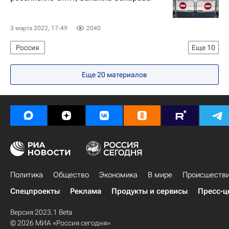
3 марта 2022, 17:49
2040
Россия
Еще
10
Министерство иностранных дел Российской Федерации (МИД РФ)
Еще 20 материалов
Медиавойны
Тереза Рибейру
Москва
Луганская Народная Республика
Евросоюз
Facebook
TikTok
Сергей Лавров
Мария Захарова
Политика
Общество
Экономика
В мире
Происшеств
Спецпроекты
Реклама
Продукты и сервисы
Пресс-ц
Версия 2023.1 Beta
© 2026 МИА «Россия сегодня»