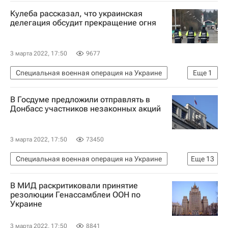
Международный олимпийский комитет (МОК)
Кулеба рассказал, что украинская
Вокруг спорта
делегация обсудит прекращение огня
3 марта 2022, 17:50
9677
Специальная военная операция на Украине
Еще
1
В мире
В Госдуме предложили отправлять в
Донбасс участников незаконных акций
3 марта 2022, 17:50
73450
Специальная военная операция на Украине
Еще
13
Донбасс
Госдума РФ
Украина
В МИД раскритиковали принятие
Ярослав Нилов
Россия
Андрей Луговой
резолюции Генассамблеи ООН по
Украине
Общество
Армия
Вооруженные силы РФ
ЛДПР
Ситуация в ДНР и ЛНР
3 марта 2022, 17:50
8841