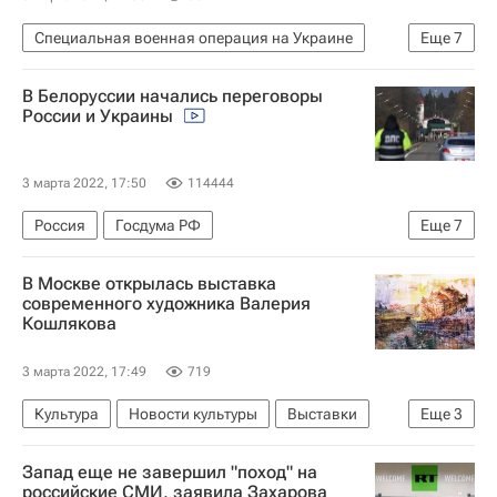
Донецкая Народная Республика
Специальная военная операция на Украине
Еще
7
Луганская Народная Республика
В мире
Россия
Украина
ООН
В Белоруссии начались переговоры
Министерство иностранных дел Российской Федерации (МИД РФ)
России и Украины
Мария Захарова
Генеральная Ассамблея ООН
3 марта 2022, 17:50
114444
Россия
Госдума РФ
Еще
7
Верховная Рада Украины
Киев
Москва
В Москве открылась выставка
Леонид Слуцкий (политик)
Алексей Резников
современного художника Валерия
Кошлякова
Владимир Мединский
В мире
3 марта 2022, 17:49
719
Культура
Новости культуры
Выставки
Еще
3
Искусство
Москва
Россия
Запад еще не завершил "поход" на
российские СМИ, заявила Захарова