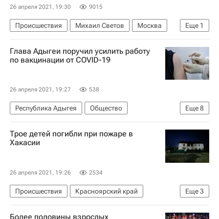
26 апреля 2021, 19:30
9015
Происшествия
Михаил Светов
Москва
Еще
1
Россия
Глава Адыгеи поручил усилить работу
по вакцинации от COVID-19
26 апреля 2021, 19:27
538
Республика Адыгея
Общество
Еще
8
Республика Адыгея
Майкоп
Трое детей погибли при пожаре в
Здоровье - Общество
Коронавирусы
Хакасии
Мурат Кумпилов
Коронавирус COVID-19
Коронавирус в России
26 апреля 2021, 19:26
2534
Вакцинация россиян от COVID-19
Происшествия
Красноярский край
Еще
3
Следственный комитет России (СК РФ)
Жилье
Более половины взрослых