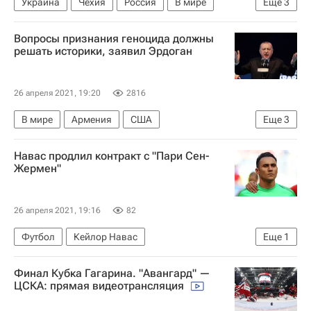
Украина
Чехия
Россия
В мире
Еще
3
Андрей Бабиш
Мария Захарова
Вопросы признания геноцида должны
Якуб Кулганек
решать историки, заявил Эрдоган
26 апреля 2021, 19:20
2816
В мире
Армения
США
Еще
3
Реджеп Тайип Эрдоган
Турция
Навас продлил контракт с "Пари Сен-
Джо Байден
Жермен"
26 апреля 2021, 19:16
82
Футбол
Кейлор Навас
Еще
1
Пари Сен-Жермен (ПСЖ)
Финал Кубка Гагарина. "Авангард" —
ЦСКА: прямая видеотрансляция