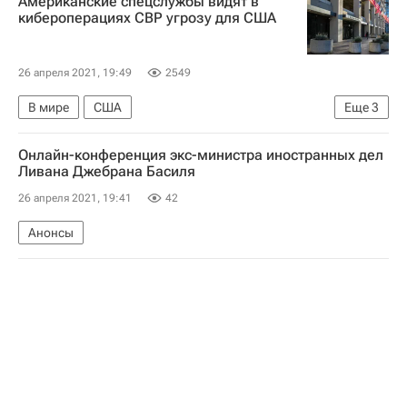
Американские спецслужбы видят в
кибероперациях СВР угрозу для США
26 апреля 2021, 19:49
2549
В мире
США
Еще
3
Служба внешней разведки Российской Федерации (СВР России)
Онлайн-конференция экс-министра иностранных дел
Министерство внутренней безопасности США
Ливана Джебрана Басиля
ФБР
26 апреля 2021, 19:41
42
Анонсы