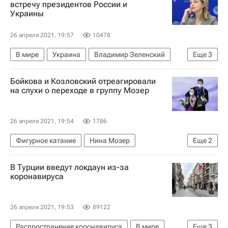
встречу президентов России и
Украины
26 апреля 2021, 19:57
10478
В мире
Украина
Владимир Зеленский
Еще
3
Наталья Поклонская
Бойкова и Козловский отреагировали
Донецкая Народная Республика
Россия
на слухи о переходе в группу Мозер
26 апреля 2021, 19:54
1786
Фигурное катание
Нина Мозер
Еще
2
Александра Бойкова
Дмитрий Козловский
В Турции введут локдаун из-за
коронавируса
26 апреля 2021, 19:53
89122
Распространение коронавируса
В мире
Еще
3