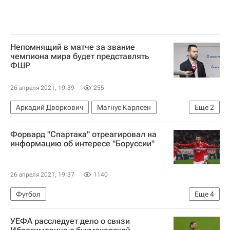
Непомнящий в матче за звание
чемпиона мира будет представлять
ФШР
26 апреля 2021, 19:39
255
Аркадий Дворкович
Магнус Карлсен
Еще
2
Ян Непомнящий
Шахматы
Форвард "Спартака" отреагировал на
информацию об интересе "Боруссии"
26 апреля 2021, 19:37
1140
Футбол
Еще
4
РПЛ 2026-2027 (Чемпионат России по футболу)
УЕФА расследует дело о связи
Спартак Москва
Боруссия (Дортмунд)