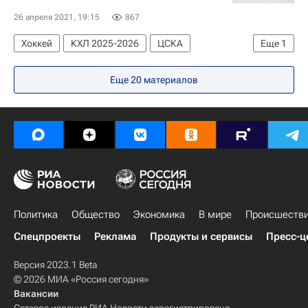
26 апреля 2021, 19:15
867
Хоккей
КХЛ 2025-2026
ЦСКА
Еще
1
Авангард
Еще 20 материалов
Политика
Общество
Экономика
В мире
Происшеств
Спецпроекты
Реклама
Продукты и сервисы
Пресс-ц
Версия 2023.1 Beta
© 2026 МИА «Россия сегодня»
Вакансии