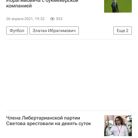
Ибрагимовича с букмекерской
компанией
Джордан Ларссон
26 апреля 2021, 19:32
553
Футбол
Златан Ибрагимович
Еще
2
Вокруг спорта
Союз европейских футбольных ассоциаций (УЕФА)
Члена Либертарианской партии
Светова арестовали на девять суток