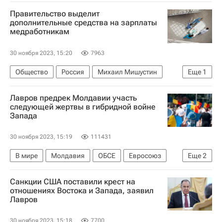
Нижегородская область
Правительство выделит
дополнительные средства на зарплаты
медработникам
30 ноября 2023, 15:20
7963
Общество
Россия
Михаил Мишустин
Еще
1
Здоровье - Общество
Лавров предрек Молдавии участь
следующей жертвы в гибридной войне
Запада
30 ноября 2023, 15:19
111431
В мире
Молдавия
ОБСЕ
Евросоюз
Еще
2
НАТО
Сергей Лавров
Санкции США поставили крест на
отношениях Востока и Запада, заявил
Лавров
30 ноября 2023, 15:18
7700