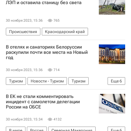
ЛЭП и оставила станицу без света
30 ноября 2023, 15:36
765
Происшествия
Краснодарский край
В отелях и санаториях Белоруссии
раскупили почти все места на Новый
год
30 ноября 2023, 15:36
714
Туризм
Новости - Туризм
Туризм
Еще
6
туристы
Белоруссия
куда поехать
В ЕК не стали комментировать
куда можно лететь
куда поехать в выходные
инцидент с самолетом делегации
России на ОБСЕ
Новый год
30 ноября 2023, 15:34
4132
В мире
Россия
Северная Македония
Еще
6