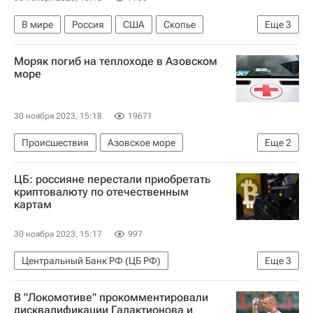
В мире
Россия
США
Скопье
Еще
3
Сергей Лавров
Энтони Блинкен
ОБСЕ
Моряк погиб на теплоходе в Азовском
море
30 ноября 2023, 15:18
19671
Происшествия
Азовское море
Еще
2
Федеральное агентство морского и речного транспорта (Росморречфлот)
ЦБ: россияне перестали приобретать
Керченский пролив
криптовалюту по отечественным
картам
30 ноября 2023, 15:17
997
Центральный Банк РФ (ЦБ РФ)
Еще
3
Эльвира Набиуллина
Экономика
В "Локомотиве" прокомментировали
Технологии
дисквалификации Галактионова и