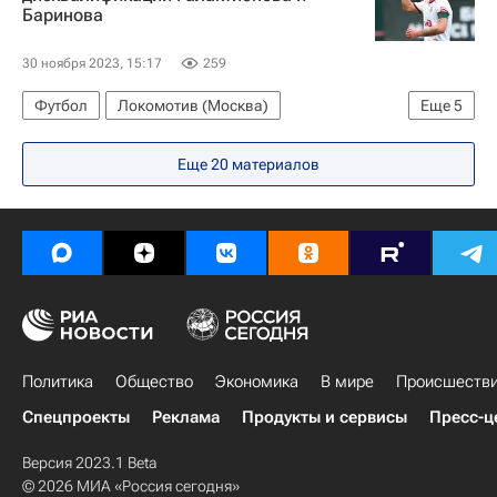
Баринова
30 ноября 2023, 15:17
259
Футбол
Локомотив (Москва)
Еще
5
Крылья Советов
Юрий Нагорных
Еще 20 материалов
Дмитрий Баринов
Михаил Галактионов
РПЛ 2026-2027 (Чемпионат России по футболу)
Политика
Общество
Экономика
В мире
Происшеств
Спецпроекты
Реклама
Продукты и сервисы
Пресс-ц
Версия 2023.1 Beta
© 2026 МИА «Россия сегодня»