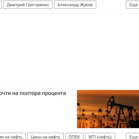
Дмитрий Григоренко
Александр Жуков
Еще
 РФ
очти на полтора процента
ми на нефть
Цены на нефть
ОПЕК
WTI (нефть)
Еще