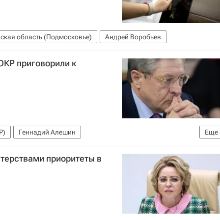
ская область (Подмосковье)
Андрей Воробьев
ОКР приговорили к
Р)
Геннадий Алешин
Еще
орных команд
Александр Кравцов
ЮНЕСКО
стерствами приоритеты в