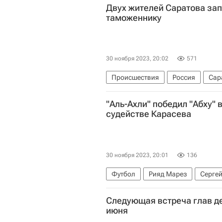
Двух жителей Саратова зап
таможеннику
30 ноября 2023, 20:02
571
Происшествия
Россия
Сар
"Аль-Ахли" победил "Абху" 
судействе Карасева
30 ноября 2023, 20:01
136
Футбол
Рияд Марез
Сергей
Следующая встреча глав д
июня