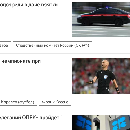
одозрили в даче взятки
атов
Следственный комитет России (СК РФ)
в чемпионате при
 Карасев (футбол)
Франк Кессье
елегаций ОПЕК+ пройдет 1