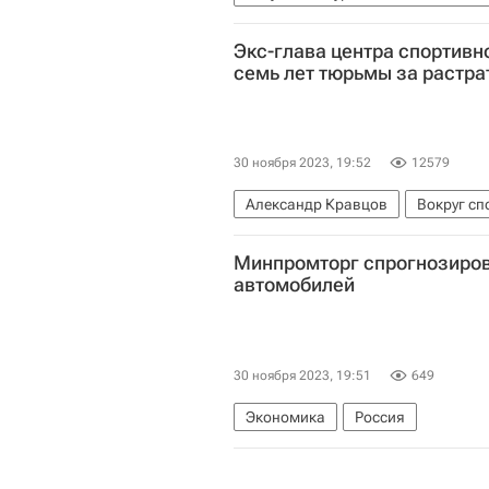
Экономика
Россия
Саудов
Экс-глава центра спортивн
семь лет тюрьмы за растра
30 ноября 2023, 19:52
12579
Александр Кравцов
Вокруг сп
Союз биатлонистов России (СБР)
Минпромторг спрогнозиров
автомобилей
30 ноября 2023, 19:51
649
Экономика
Россия
Министерство промышленности и 