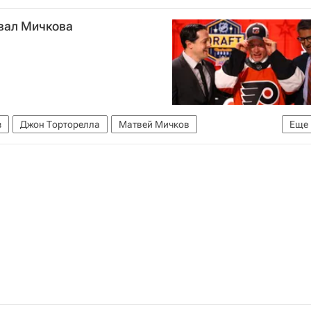
вал Мичкова
з
Джон Торторелла
Матвей Мичков
Еще
ХЛ)