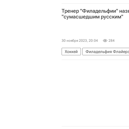
Тренер "Филадельфии" наз
"сумасшедшим русским"
30 ноября 2023, 20:04
284
Хоккей
Филадельфия Флайер
Национальная хоккейная лига (Н