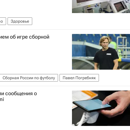
во
Здоровье
ием об игре сборной
Сборная России по футболу
Павел Погребняк
ли сообщения о
mi