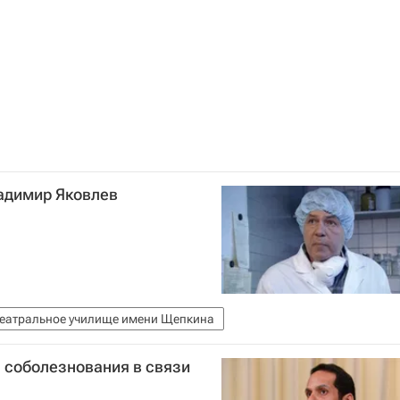
ладимир Яковлев
еатральное училище имени Щепкина
 соболезнования в связи