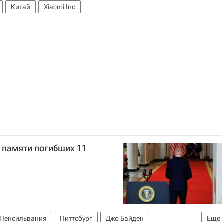
Китай
Xiaomi Inc
 памяти погибших 11
Пенсильвания
Питтсбург
Джо Байден
Еще