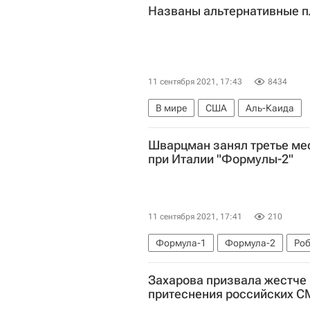
Названы альтернативные п
11 сентября 2021, 17:43
8434
В мире
США
Аль-Каида
Шварцман занял третье мес
при Италии "Формулы-2"
11 сентября 2021, 17:41
210
Формула-1
Формула-2
Ро
Захарова призвала жестче 
притеснения российских 