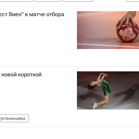
Теракты 11 сентября (2001)
ст Виен" в матче отбора
 новой короткой
Туктамышева