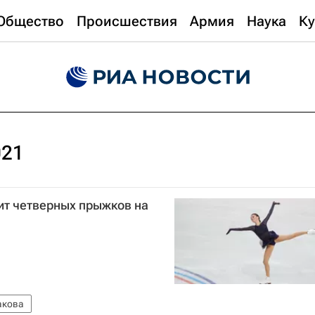
Общество
Происшествия
Армия
Наука
Ку
021
ит четверных прыжков на
акова