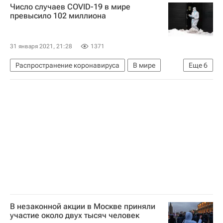
Число случаев COVID-19 в мире
Австралия
Канада
Новая Зеландия
превысило 102 миллиона
Тайвань
Аргентина
Новости - Туризм
Маршруты - Туризм
Туризм
куда поехать
31 января 2021, 21:28
1371
Распространение коронавируса
В мире
Еще
6
США
Бразилия
ВОЗ
Россия
Коронавирус COVID-19
Коронавирус в России
В незаконной акции в Москве приняли
участие около двух тысяч человек