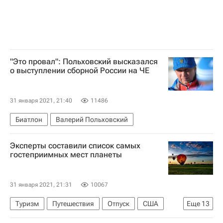
"Это провал": Польховский высказался
о выступлении сборной России на ЧЕ
31 января 2021, 21:40
11486
Биатлон
Валерий Польховский
Эксперты составили список самых
гостеприимных мест планеты
31 января 2021, 21:31
10067
Туризм
Путешествия
Отпуск
США
Еще
13
Чили
Словакия
Бразилия
Австрия