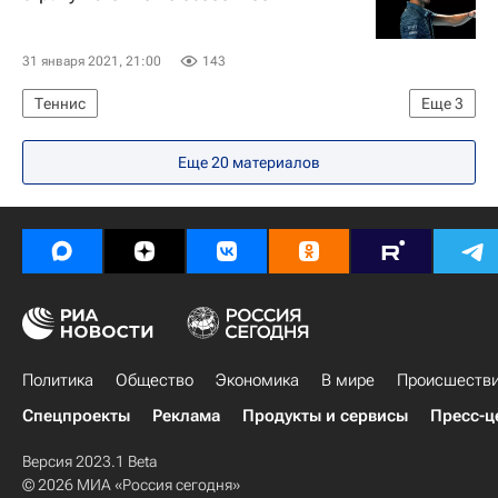
31 января 2021, 21:00
143
Теннис
Еще
3
Ассоциация теннисистов-профессионалов (ATP)
Еще 20 материалов
Даниил Медведев
Андрей Рублев
Политика
Общество
Экономика
В мире
Происшеств
Спецпроекты
Реклама
Продукты и сервисы
Пресс-ц
Версия 2023.1 Beta
© 2026 МИА «Россия сегодня»