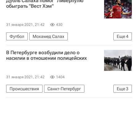
Дубль Салаха помог "Ливерпулю"
обыграть "Вест Хэм"
31 января 2021, 21:42
430
Футбол
Мохамед Салах
Еще
4
Вест Хэм Юнайтед
Ливерпуль
В Петербурге возбудили дело о
Крэйг Доусон
Джорджиньо Вейналдум
насилии в отношении полицейских
31 января 2021, 21:42
1404
Происшествия
Санкт-Петербург
Еще
3
Следственный комитет России (СК РФ)
Министерство внутренних дел РФ (МВД России)
Генеральная прокуратура РФ