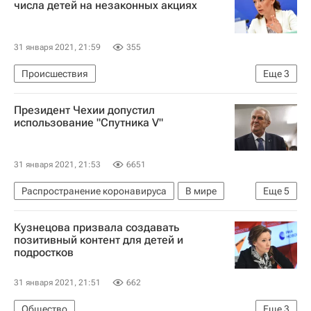
числа детей на незаконных акциях
31 января 2021, 21:59
355
Происшествия
Еще
3
Министерство внутренних дел РФ (МВД России)
Президент Чехии допустил
Генеральная прокуратура РФ
использование "Спутника V"
Анна Кузнецова
31 января 2021, 21:53
6651
Распространение коронавируса
В мире
Еще
5
Чехия
Милош Земан
Россия
Кузнецова призвала создавать
Коронавирус COVID-19
Вакцина "Спутник V"
позитивный контент для детей и
подростков
31 января 2021, 21:51
662
Общество
Еще
3