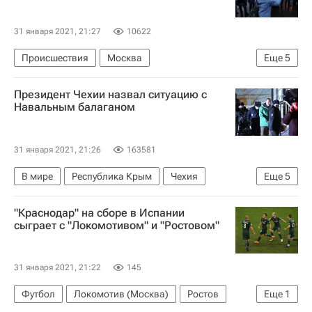
31 января 2021, 21:27
10622
Происшествия
Москва
Еще
5
Матросская тишина
ОМОН России
Президент Чехии назвал ситуацию с
Тверская улица
Россия
Навальным балаганом
Министерство внутренних дел РФ (МВД России)
31 января 2021, 21:26
163581
В мире
Республика Крым
Чехия
Еще
5
Германия
МИД Чехии
"Краснодар" на сборе в Испании
Федеральная служба исполнения наказаний (ФСИН России)
сыграет с "Локомотивом" и "Ростовом"
Алексей Навальный*
Милош Земан
31 января 2021, 21:22
145
Футбол
Локомотив (Москва)
Ростов
Еще
1