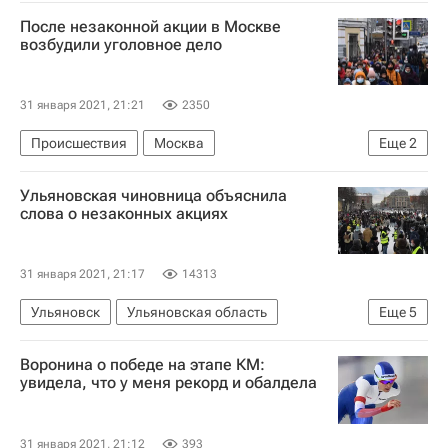
Краснодар
После незаконной акции в Москве
возбудили уголовное дело
31 января 2021, 21:21
2350
Происшествия
Москва
Еще
2
Министерство внутренних дел РФ (МВД России)
Ульяновская чиновница объяснила
Генеральная прокуратура РФ
слова о незаконных акциях
31 января 2021, 21:17
14313
Ульяновск
Ульяновская область
Еще
5
Владимир Путин
Дмитрий Песков
Воронина о победе на этапе КМ:
Генеральная прокуратура РФ
увидела, что у меня рекорд и обалдела
Сергей Морозов (политик)
Россия
31 января 2021, 21:12
393