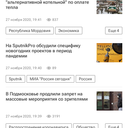
"альтернативной котельной" по оплате
тепла
27 ноября 2020, 19:41
837
Республика Мордовия
Экономика
Еще
4
Саранск
На SputnikPro обсудили специфику
Министерство энергетики РФ (Минэнерго России)
новогодних проектов в период
пандемии
Т Плюс
Артем Здунов
27 ноября 2020, 19:40
89
Sputnik
МИА "Россия сегодня"
Россия
В Подмосковье продлили запрет на
массовые мероприятия со зрителями
27 ноября 2020, 19:39
3191
Распространение коронавируса
Общество
Еще
4