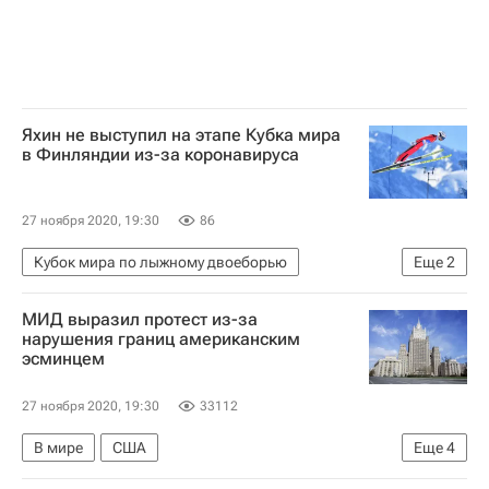
Яхин не выступил на этапе Кубка мира
в Финляндии из-за коронавируса
27 ноября 2020, 19:30
86
Кубок мира по лыжному двоеборью
Еще
2
Эрнест Яхин
МИД выразил протест из-за
Спорт в условиях пандемии коронавируса
нарушения границ американским
эсминцем
27 ноября 2020, 19:30
33112
В мире
США
Еще
4
Министерство иностранных дел Российской Федерации (МИД РФ)