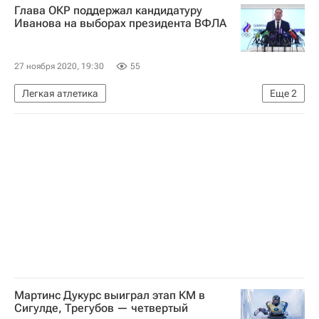
Глава ОКР поддержал кандидатуру
Россия
Москва
Иванова на выборах президента ВФЛА
Военно-морские силы США
27 ноября 2020, 19:30
55
Легкая атлетика
Еще
2
Всероссийская федерация легкой атлетики (ВФЛА)
Станислав Поздняков
Мартинс Дукурс выиграл этап КМ в
Сигулде, Трегубов — четвертый