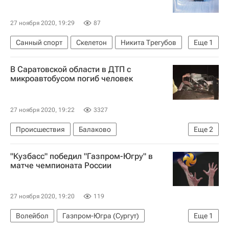
27 ноября 2020, 19:29
87
Санный спорт
Скелетон
Никита Трегубов
Еще
1
Мартинс Дукурс
В Саратовской области в ДТП с
микроавтобусом погиб человек
27 ноября 2020, 19:22
3327
Происшествия
Балаково
Еще
2
Саратовская область
Марксовский район
"Кузбасс" победил "Газпром-Югру" в
матче чемпионата России
27 ноября 2020, 19:20
119
Волейбол
Газпром-Югра (Сургут)
Еще
1