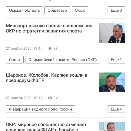
Омская область
Общество
Омск
Еще
3
Омская область
Александр Бурков
Минспорт высоко оценил предложения
Здоровье - Общество
ОКР по стратегии развития спорта
27 ноября 2020, 19:14
33
Спорт
Олимпийский комитет России (ОКР)
Еще
1
Станислав Поздняков
Шаронов, Жолобов, Карпюк вошли в
президиум ФВПР
27 ноября 2020, 19:12
343
Федерация водного поло России
Еще
4
Водные виды
Олег Жолобов
ОКР: мировое сообщество отмечает
Геннадий Карпюк
Водное поло
позицию главы ФТАР в борьбе с