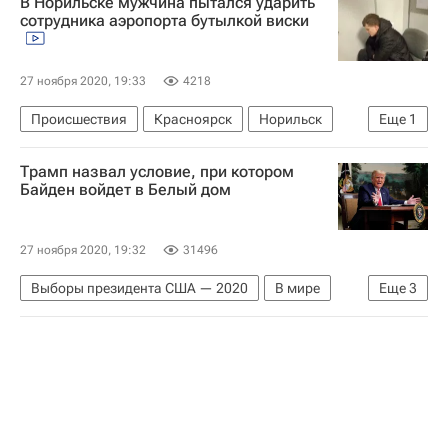
В Норильске мужчина пытался ударить
РПЛ 2026-2027 (Чемпионат России по футболу)
сотрудника аэропорта бутылкой виски
Зенит
ПФК ЦСКА
27 ноября 2020, 19:33
4218
Происшествия
Красноярск
Норильск
Еще
1
Ирина Волк
Трамп назвал условие, при котором
Байден войдет в Белый дом
27 ноября 2020, 19:32
31496
Выборы президента США — 2020
В мире
Еще
3
США
Джо Байден
Дональд Трамп