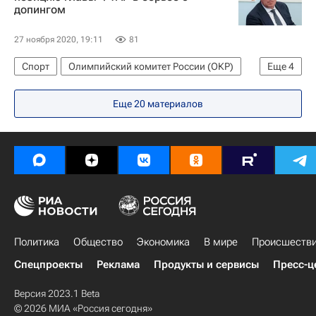
допингом
27 ноября 2020, 19:11
81
Спорт
Олимпийский комитет России (ОКР)
Еще
4
РУСАДА
Еще 20 материалов
Всемирное антидопинговое агентство (WADA)
Станислав Поздняков
Максим Агапитов
Политика
Общество
Экономика
В мире
Происшеств
Спецпроекты
Реклама
Продукты и сервисы
Пресс-ц
Версия 2023.1 Beta
© 2026 МИА «Россия сегодня»