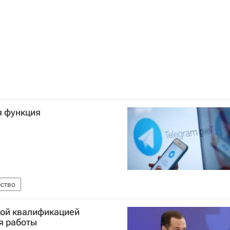
я функция
ство
кой квалификацией
я работы