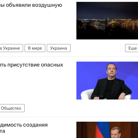
ины объявили воздушную
а Украине
В мире
Украина
Еще
ская область
Вооруженные силы РФ
ть присутствие опасных
Общество
одимость создания
та