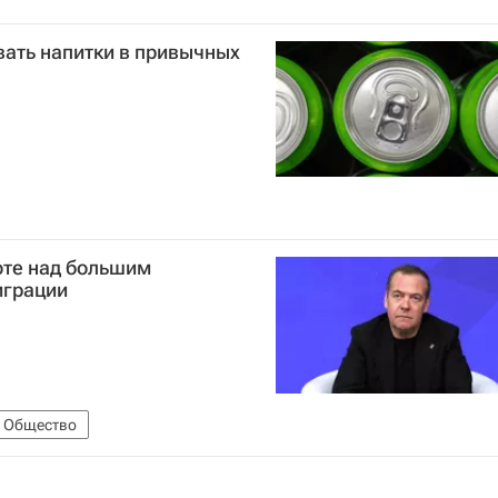
вать напитки в привычных
оте над большим
играции
Общество