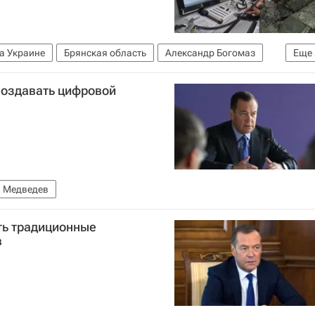
а Украине
Брянская область
Александр Богомаз
Еще
бороны РФ)
Россия
Вооруженные силы Украины
создавать цифровой
сность
 Медведев
ть традиционные
в