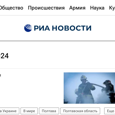
Общество
Происшествия
Армия
Наука
Ку
024
в
а Украине
В мире
Полтава
Полтавская область
Еще