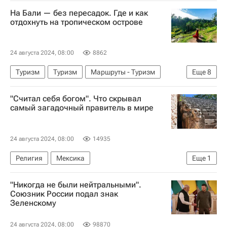
На Бали — без пересадок. Где и как
отдохнуть на тропическом острове
24 августа 2024, 08:00
8862
Туризм
Туризм
Маршруты - Туризм
Еще
8
Бали
Индонезия
Денпасар
Аэрофлот
"Считал себя богом". Что скрывал
Ассоциация туроператоров России (АТОР)
самый загадочный правитель в мире
туристы
куда можно лететь
Визы
24 августа 2024, 08:00
14935
Религия
Мексика
Еще
1
Аналитика - Религия и мировоззрение
"Никогда не были нейтральными".
Союзник России подал знак
Зеленскому
24 августа 2024, 08:00
98870