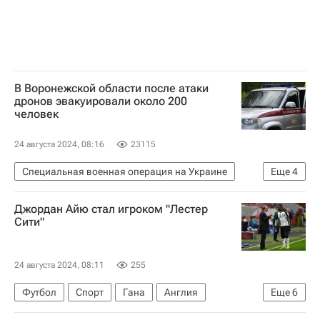
В Воронежской области после атаки
дронов эвакуировали около 200
человек
24 августа 2024, 08:16
23115
Специальная военная операция на Украине
Еще
4
Происшествия
Воронежская область
Джордан Айю стал игроком "Лестер
Острогожский район
Сити"
Александр Гусев (губернатор)
24 августа 2024, 08:11
255
Футбол
Спорт
Гана
Англия
Еще
6
Джордан Айю
Кристал Пэлас
Лестер Сити