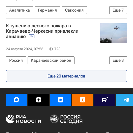
Украинская православная церковь Киевского патриархата
Аналитика
Германия
Саксония
Еще
7
Тюрингия
Сара Вагенкнехт
К тушению лесного пожара в
Фридрих Мерц
Бундестаг Германии
Карачаево-Черкесии привлекли
авиацию
Европарламент
ХДС/ХСС
В мире
24 августа 2024, 07:58
723
Россия
Карачаевский район
Еще
3
МЧС России (Министерство РФ по делам гражданской обороны, чрезвычайным ситуациям и ликвидации последствий стихийных бедствий)
Еще 20 материалов
Ка-32
Происшествия