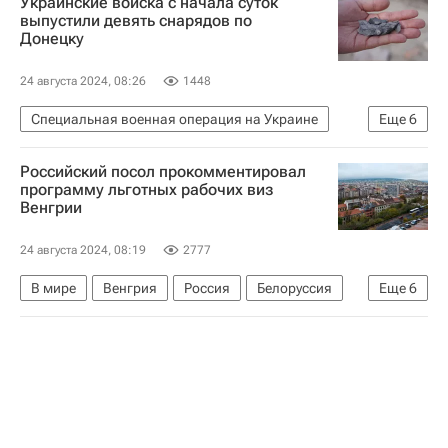
Украинские войска с начала суток
МЧС России (Министерство РФ по делам гражданской обороны, чрезвычайным ситуациям и ликвидации последствий стихийных бедствий)
выпустили девять снарядов по
Донецку
Вооруженные силы Украины
Происшествия
24 августа 2024, 08:26
1448
Специальная военная операция на Украине
Еще
6
Донецк
Донецкая Народная Республика
Российский посол прокомментировал
Кировский район
СЦКК
НАТО
программу льготных рабочих виз
Венгрии
Происшествия
24 августа 2024, 08:19
2777
В мире
Венгрия
Россия
Белоруссия
Еще
6
Манфред Вебер
Петер Сийярто
Эдгарс Ринкевичс
Евросоюз
Шенгенская зона
АЭС "Пакш-2"