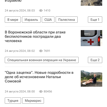
Израилю
24 августа 2024, 08:03
1410
В мире
Израиль
США
Палестина
Еще
1
Рияд аль-Малики
В Воронежской области при атаке
беспилотников пострадали два
человека
24 августа 2024, 08:02
7691
Специальная военная операция на Украине
Еще
2
Воронежская область
Происшествия
"Одна зацепка". Новые подробности в
деле об исчезновении Натальи
Сомовой
24 августа 2024, 08:00
80456
Турция
Мармарис