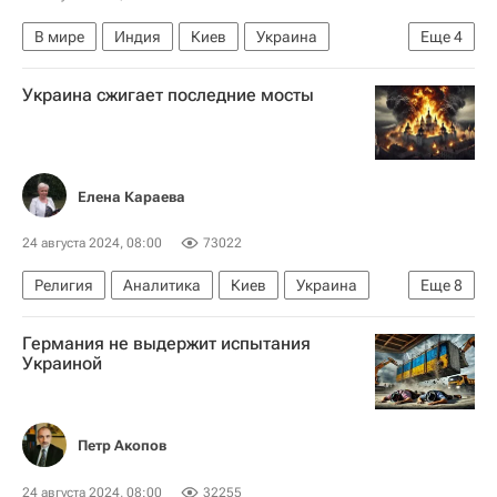
В мире
Индия
Киев
Украина
Еще
4
Нарендра Моди
Владимир Зеленский
Украина сжигает последние мосты
Махатма Ганди
БРИКС
Елена Караева
24 августа 2024, 08:00
73022
Религия
Аналитика
Киев
Украина
Еще
8
Россия
Русская православная церковь
Германия не выдержит испытания
Вооруженные силы Украины
Украиной
Московская Патриархия
Ситуация вокруг УПЦ
Петр Акопов
Православная церковь Украины (ПЦУ)
Украинская православная церковь
24 августа 2024, 08:00
32255