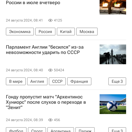
России в июле вчетверо
24 августа 2024, 08:41
4125
Экономика
Россия
Китай
Москва
Парламент Англии "бесился" из-за
невозможности ударить по СССР
24 августа 2024, 08:40
50424
В мире
Англия
СССР
Франция
Еще
3
Невилл Чемберлен
Кир Стармер
НАТО
Гонду пропустит матч "Архентинос
Хуниорс" после слухов о переходе в
"Зенит"
24 августа 2024, 08:39
456
Футбол
Спорт
Аргентина
Париж
Еще
3