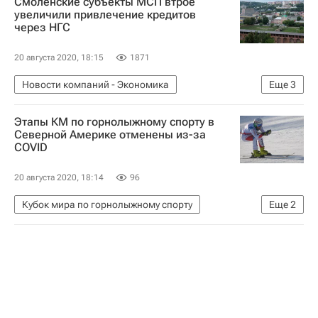
Смоленские субъекты МСП втрое
Андрей Кириленко
Эдуард Сандлер
увеличили привлечение кредитов
через НГС
20 августа 2020, 18:15
1871
Новости компаний - Экономика
Еще
3
Смоленская область
МСП Банк
Этапы КМ по горнолыжному спорту в
Корпорация МСП
Северной Америке отменены из-за
COVID
20 августа 2020, 18:14
96
Кубок мира по горнолыжному спорту
Еще
2
Горнолыжный спорт
Спорт в условиях пандемии коронавируса