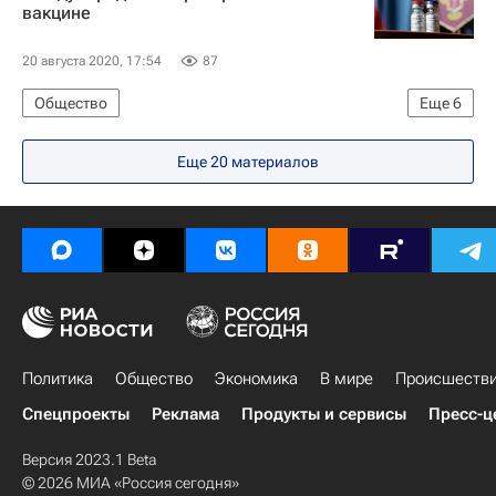
вакцине
20 августа 2020, 17:54
87
Общество
Еще
6
Российский фонд прямых инвестиций
Еще 20 материалов
Кирилл Дмитриев
Коронавирусы
Коронавирус COVID-19
Коронавирус в России
РФПИ против Covid 19
Политика
Общество
Экономика
В мире
Происшеств
Спецпроекты
Реклама
Продукты и сервисы
Пресс-ц
Версия 2023.1 Beta
© 2026 МИА «Россия сегодня»