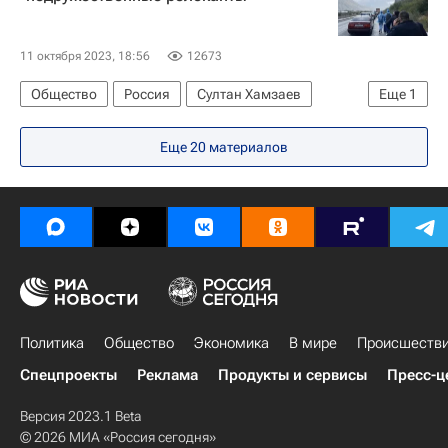
ХАМАС
ООН
11 октября 2023, 18:56
12673
Общество
Россия
Султан Хамзаев
Еще
1
Госдума РФ
Еще 20 материалов
Политика
Общество
Экономика
В мире
Происшеств
Спецпроекты
Реклама
Продукты и сервисы
Пресс-ц
Версия 2023.1 Beta
© 2026 МИА «Россия сегодня»