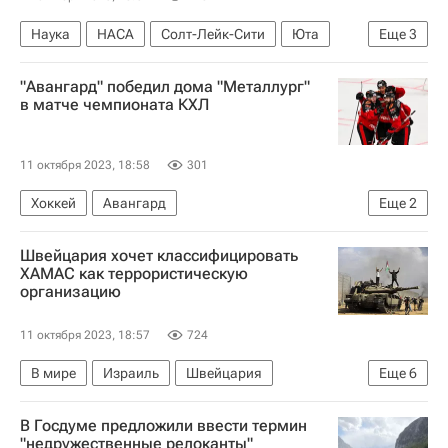
Наука
НАСА
Солт-Лейк-Сити
Юта
Еще
3
Билл Нельсон
Министерство обороны США
"Авангард" победил дома "Металлург"
США
в матче чемпионата КХЛ
11 октября 2023, 18:58
301
Хоккей
Авангард
Еще
2
Металлург (Магнитогорск)
Швейцария хочет классифицировать
Регулярный чемпионат КХЛ
ХАМАС как террористическую
организацию
11 октября 2023, 18:57
724
В мире
Израиль
Швейцария
Еще
6
Ближний Восток
Исраэль Кац
В Госдуме предложили ввести термин
Исмаил Хания
Биньямин Нетаньяху
"недружественные релоканты"