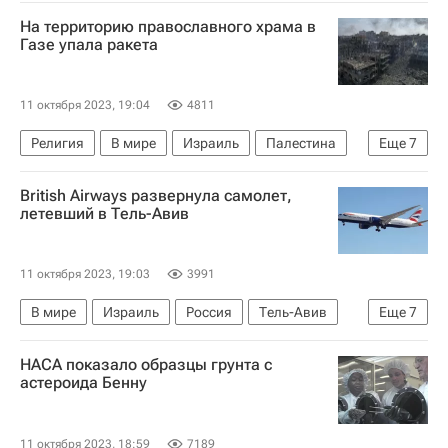
Антониу Гутерреш
Хосейн Амир Абдоллахиан
На территорию православного храма в
Джон Кирби
ХАМАС
ООН
Газе упала ракета
Обострение палестино-израильского конфликта в 2023 году
11 октября 2023, 19:04
4811
Религия
В мире
Израиль
Палестина
Еще
7
Иерусалим
Биньямин Нетаньяху
British Airways развернула самолет,
Николай Балашов
Сергей Лавров
летевший в Тель-Авив
Русская православная церковь
ООН
Обострение палестино-израильского конфликта в 2023 году
11 октября 2023, 19:03
3991
В мире
Израиль
Россия
Тель-Авив
Еще
7
Биньямин Нетаньяху
Исмаил Хания
НАСА показало образцы грунта с
Исраэль Кац
ХАМАС
ООН
астероида Бенну
British Airways
Обострение палестино-израильского конфликта в 2023 году
11 октября 2023, 18:59
7189