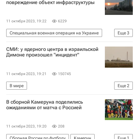
повреждение объект инфраструктуры
11 октября 2023, 19:22
6229
Специальная военная операция на Украине
Еще
3
Днепропетровская область
Украина
СМИ: у ядерного центра в израильской
Вооруженные силы РФ
Димоне произошел "инцидент"
11 октября 2023, 19:21
150745
В мире
Еще
2
Обострение палестино-израильского конфликта в 2023 году
В сборной Камеруна поделились
Израиль
ожиданиями от матча с Россией
11 октября 2023, 19:20
208
Сборная России по футболу
Камерун
Еще
1