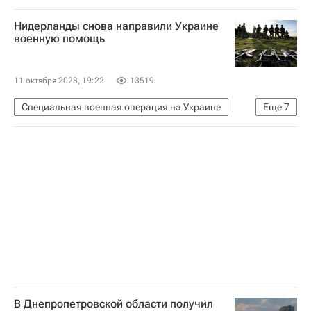
Исраэль Кац
Исмаил Хания
Нидерланды снова направили Украине
Биньямин Нетаньяху
ООН
ХАМАС
военную помощь
Обострение палестино-израильского конфликта в 2023 году
11 октября 2023, 19:22
13519
Специальная военная операция на Украине
Еще
7
В мире
Украина
Нидерланды
Сергей Лавров
НАТО
Т-72 "Урал"
F-16
В Днепропетровской области получил