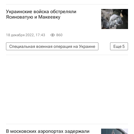
В мире
Киев
Донбасс
Сватово
Украинские войска обстреляли
Вооруженные силы РФ
Украина
Ясиноватую и Макеевку
Вооруженные силы Украины
18 декабря 2022, 17:43
860
Специальная военная операция на Украине
Еще
5
Происшествия
СЦКК
Ясиноватая
Макеевка
Донецкая Народная Республика
В московских аэропортах задержали