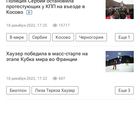
Полиция Сербии остановила
протестующих у КПП на въезде в
Косово
18 декабря 2022, 17:25
15717
В мире
Сербия
Косово
Черногория
Еще
1
НАТО
Хаузер победила в масс-старте на
этапе Кубка мира во Франции
18 декабря 2022, 17:22
607
Биатлон
Лиза Тереза Хаузер
Еще
3
Жюлия Симон
Анаис Шевалье-Буше
Международный союз биатлонистов (IBU)