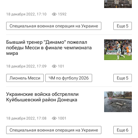
18 декабря 2022, 17:10
1592
Специальная военная операция на Украине
Еще
5
Донецк
Донецкая Народная Республика
Бывший тренер "Динамо" пожелал
В мире
Украина
победы Месси в финале чемпионата
мира
Вооруженные силы Украины
18 декабря 2022, 17:09
101
Лионель Месси
ЧМ по футболу 2026
Еще
5
Сергей Силкин
Килиан Мбаппе
Футбол
Украинские войска обстреляли
Аргентина
Франция
Куйбышевский район Донецка
18 декабря 2022, 17:08
1001
Специальная военная операция на Украине
Еще
6