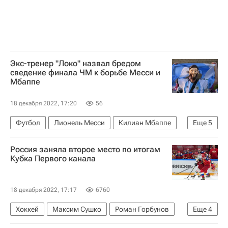
Экс-тренер "Локо" назвал бредом
сведение финала ЧМ к борьбе Месси и
Мбаппе
18 декабря 2022, 17:20
56
Футбол
Лионель Месси
Килиан Мбаппе
Еще
5
Игорь Черевченко
Локомотив (Москва)
Россия заняла второе место по итогам
ЧМ по футболу 2026
Франция
Аргентина
Кубка Первого канала
18 декабря 2022, 17:17
6760
Хоккей
Максим Сушко
Роман Горбунов
Еще
4
Кубок Первого канала