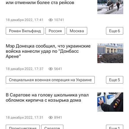
или отменили более ста рейсов
18 декабря 2022, 17:41
10741
Роман Вильфанд
Россия
Москва
Еще
6
Домодедово (аэропорт)
Мэр Донецка сообщил, что украинские
Шереметьево (аэропорт)
Гидрометцентр
войска нанесли удар по "Донбасс
Арене"
Общество
Туризм
Новости - Туризм
18 декабря 2022, 17:37
5641
Специальная военная операция на Украине
Еще
5
Алексей Кулемзин (Донецк)
Донецк
В Саратове на голову школьника упал
Донецкая Народная Республика
СЦКК
обломок кирпича с козырька дома
Происшествия
18 декабря 2022, 17:31
8941
Происшествия
Саратов
Еще
1