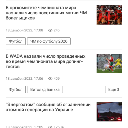
Происшествия
Донецк
В оргкомитете чемпионата мира
Куйбышевский район
назвали число посетивших матчи ЧМ
болельщиков
Донецкая Народная Республика
СЦКК
НАТО
18 декабря 2022, 17:08
245
Футбол
ЧМ по футболу 2026
В WADA назвали число проведенных
во время чемпионата мира допинг-
тестов
18 декабря 2022, 17:06
409
Футбол
Витольд Банька
Еще
3
Всемирное антидопинговое агентство (WADA)
"Энергоатом" сообщил об ограничении
Международная федерация футбола (ФИФА)
атомной генерации на Украине
ЧМ по футболу 2026
18 декабря 2022, 17:05
12604