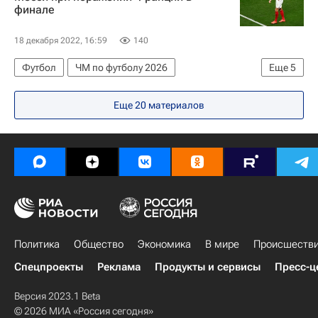
финале
18 декабря 2022, 16:59
140
Футбол
ЧМ по футболу 2026
Еще
5
Лионель Месси
Антуан Гризманн
Еще 20 материалов
Роман Орещук
Франция
Аргентина
Политика
Общество
Экономика
В мире
Происшеств
Спецпроекты
Реклама
Продукты и сервисы
Пресс-ц
Версия 2023.1 Beta
© 2026 МИА «Россия сегодня»