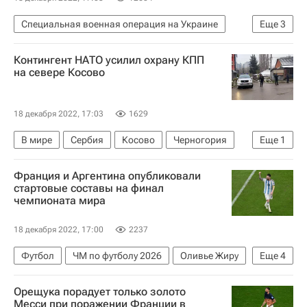
Специальная военная операция на Украине
Еще
3
Украина
Энергоатом
В мире
Контингент НАТО усилил охрану КПП
на севере Косово
18 декабря 2022, 17:03
1629
В мире
Сербия
Косово
Черногория
Еще
1
НАТО
Франция и Аргентина опубликовали
стартовые составы на финал
чемпионата мира
18 декабря 2022, 17:00
2237
Футбол
ЧМ по футболу 2026
Оливье Жиру
Еще
4
Килиан Мбаппе
Уго Льорис
Франция
Орещука порадует только золото
Аргентина
Месси при поражении Франции в