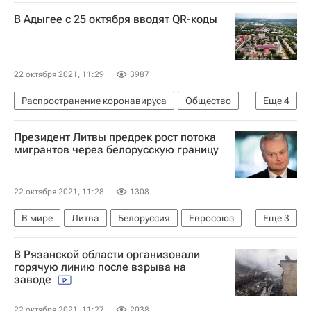
Здоровье - Общество
Коронавирусы
В Адыгее с 25 октября вводят QR-коды
Россия
Коронавирус COVID-19
Коронавирус в России
22 октября 2021, 11:29
3987
Распространение коронавируса
Общество
Еще
4
Республика Адыгея
Коронавирус COVID-19
Президент Литвы предрек рост потока
Здоровье - Общество
Коронавирус в России
мигрантов через белорусскую границу
22 октября 2021, 11:28
1308
В мире
Литва
Белоруссия
Евросоюз
Еще
3
Александр Лукашенко
Мигранты
В Рязанской области организовали
Гитанас Науседа
горячую линию после взрыва на
заводе
22 октября 2021, 11:27
2038