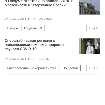
В Госдуме ответили на заявления ВСУ
Общество
Здоровье - Общество
о готовности к "вторжению России"
Коронавирус COVID-19
Коронавирус в России
22 октября 2021, 11:37
23870
В мире
Госдума РФ
Еще
2
Вооруженные силы Украины
Оперштаб назвал регионы с
Леонид Калашников
наименьшими темпами прироста
случаев COVID-19
22 октября 2021, 11:36
716
Распространение коронавируса
Общество
Еще
7
Сахалинская область
Камчатский край
Республика Калмыкия
Здоровье - Общество
Коронавирусы
Коронавирус COVID-19
Коронавирус в России