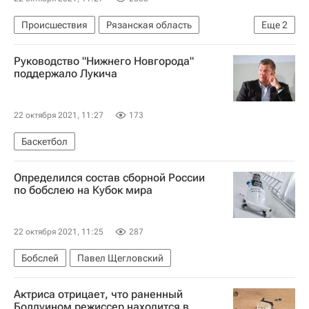
Происшествия
Рязанская область
Еще
2
МЧС России (Министерство РФ по делам гражданской обороны, чрезвычайным ситуациям и ликвидации последствий стихийных бедствий)
Руководство "Нижнего Новгорода"
Взрыв на территории рязанского завода
поддержало Лукича
22 октября 2021, 11:27
173
Баскетбол
Определился состав сборной России
по бобслею на Кубок мира
22 октября 2021, 11:25
287
Бобслей
Павел Щегловский
Актриса отрицает, что раненный
Болдуином режиссер находится в