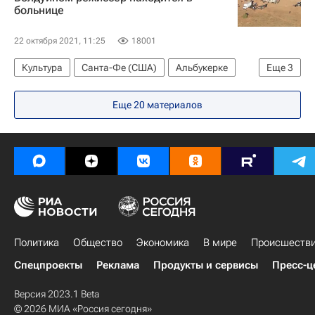
больнице
22 октября 2021, 11:25
18001
Культура
Санта-Фе (США)
Альбукерке
Еще
3
Алек Болдуин (Александр Рэй Болдуин III)
Еще 20 материалов
Новости культуры
Убийство Алеком Болдуином оператора на съемках фильма
Политика
Общество
Экономика
В мире
Происшеств
Спецпроекты
Реклама
Продукты и сервисы
Пресс-ц
Версия 2023.1 Beta
© 2026 МИА «Россия сегодня»