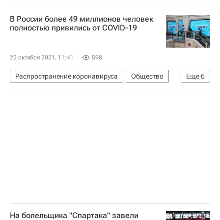
Ленинградская область
В России более 49 миллионов человек
Министерство внутренних дел РФ (МВД России)
полностью привились от COVID-19
22 октября 2021, 11:41
598
Распространение коронавируса
Общество
Еще
6
Вакцинация
Здоровье - Общество
Россия
Коронавирус COVID-19
Коронавирус в России
Вакцинация россиян от COVID-19
На болельщика "Спартака" завели