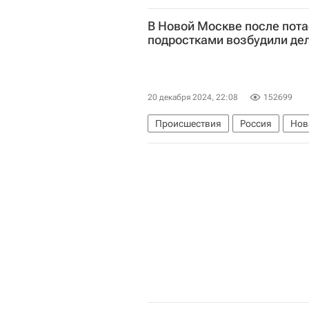
Вооруженные силы Украины
В
В Новой Москве после пота
подростками возбудили де
20 декабря 2024, 22:08
152699
Происшествия
Россия
Нов
Ирина Волк
Следственный ком