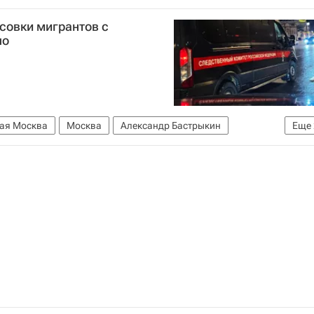
ода Донбасса
совки мигрантов с
ло
ая Москва
Москва
Александр Бастрыкин
Еще
итет России (СК РФ)