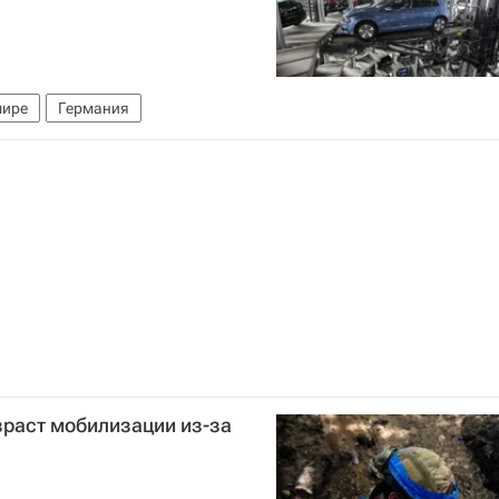
мире
Германия
зраст мобилизации из-за