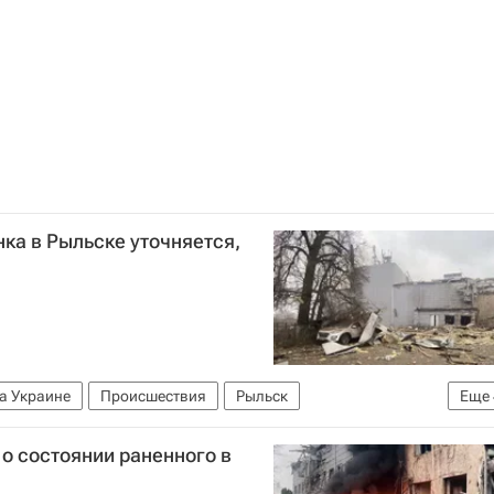
ка в Рыльске уточняется,
а Украине
Происшествия
Рыльск
Еще
ария Львова-Белова
Вооруженные силы Украины
о состоянии раненного в