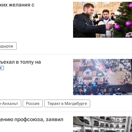
ких желания с
адыров
ъехал в толпу на
я-Анхальт
Россия
Теракт в Магдебурге
щению профсоюза, заявил