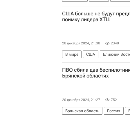
Российское военно-историческое
США больше не будут пред
Детские вопросы
поимку лидера ХТШ
20 декабря 2024, 21:30
2340
В мире
США
Ближний Вост
ПВО сбила два беспилотник
Брянской областях
20 декабря 2024, 21:27
752
Брянская область
Россия
Специальная военная операция н
Безопасность