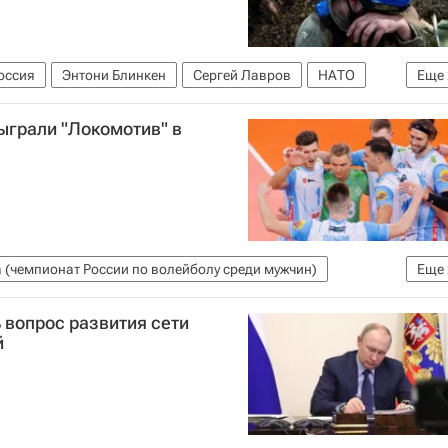
оссия
Энтони Блинкен
Сергей Лавров
НАТО
Еще
руженные силы Украины
ыграли "Локомотив" в
 (чемпионат России по волейболу среди мужчин)
Еще
(Новосибирск)
 вопрос развития сети
й