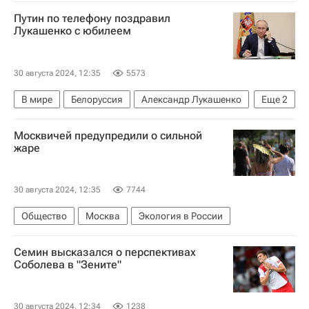
Павел Дуров*
Дмитрий Песков
Путин по телефону поздравил
Владимир Путин
Telegram
Лукашенко с юбилеем
Задержание Павла Дурова во Франции
30 августа 2024, 12:35
5573
В мире
Белоруссия
Александр Лукашенко
Еще
2
Россия
Владимир Путин
Москвичей предупредили о сильной
жаре
30 августа 2024, 12:35
7744
Общество
Москва
Экология в России
Семин высказался о перспективах
Соболева в "Зените"
30 августа 2024, 12:34
1238