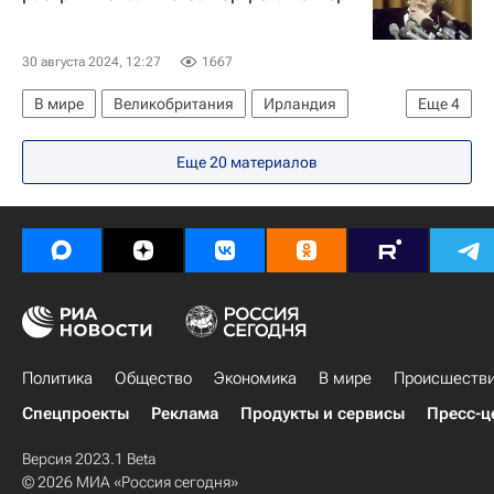
30 августа 2024, 12:27
1667
В мире
Великобритания
Ирландия
Еще
4
Кир Стармер
Маргарет Тэтчер
Еще 20 материалов
Тереза Мэй
Демократическая юнионистская партия
Политика
Общество
Экономика
В мире
Происшеств
Спецпроекты
Реклама
Продукты и сервисы
Пресс-ц
Версия 2023.1 Beta
© 2026 МИА «Россия сегодня»