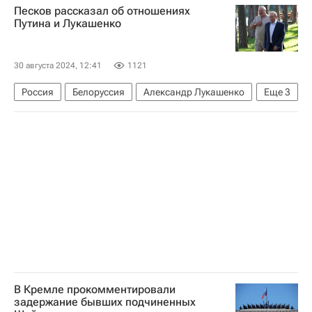
Песков рассказал об отношениях
Владимир Зеленский
Виктор Медведчук
Путина и Лукашенко
Голда Меир
Оппозиционная платформа - За жизнь
30 августа 2024, 12:41
1121
Россия
Белоруссия
Александр Лукашенко
Еще
3
Владимир Путин
Дмитрий Песков
В мире
В Кремле прокомментировали
задержание бывших подчиненных