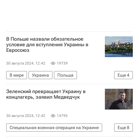
В Польше назвали обязательное
условие для вступления Украины в
Евросоюз
30 августа 2024, 12:42
19739
В мире
Украина
Польша
Еще
4
Дмитрий Кулеба
Владимир Зеленский
Зеленский превращает Украину в
Украинская повстанческая армия*
концлагерь, заявил Медведчук
Волынская резня
30 августа 2024, 12:42
14795
Специальная военная операция на Украине
Еще
8
В мире
Израиль
Украина
США