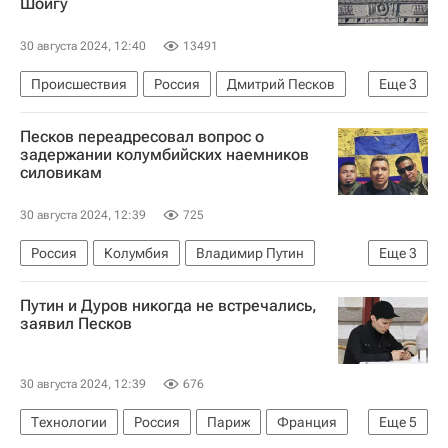
Шойгу
30 августа 2024, 12:40
13491
Происшествия
Россия
Дмитрий Песков
Еще
3
Сергей Шойгу
Песков переадресовал вопрос о
Министерство обороны РФ (Минобороны РФ)
задержании колумбийских наемников
силовикам
Дело замминистра обороны Тимура Иванова
30 августа 2024, 12:39
725
Россия
Колумбия
Владимир Путин
Еще
3
Дмитрий Песков
Вооруженные силы Украины
Путин и Дуров никогда не встречались,
Федеральная служба безопасности РФ (ФСБ России)
заявил Песков
30 августа 2024, 12:39
676
Технологии
Россия
Париж
Франция
Еще
5