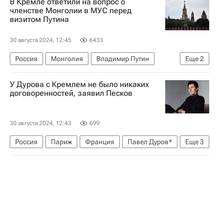
В Кремле ответили на вопрос о
Дмитрий Песков
Вячеслав Федорищев
членстве Монголии в МУС перед
визитом Путина
Владимир Путин
30 августа 2024, 12:45
6433
Россия
Монголия
Владимир Путин
Еще
2
Дмитрий Песков
У Дурова с Кремлем не было никаких
Международный уголовный суд
договоренностей, заявил Песков
30 августа 2024, 12:43
699
Россия
Париж
Франция
Павел Дуров*
Еще
3
Дмитрий Песков
Telegram
Задержание Павла Дурова во Франции