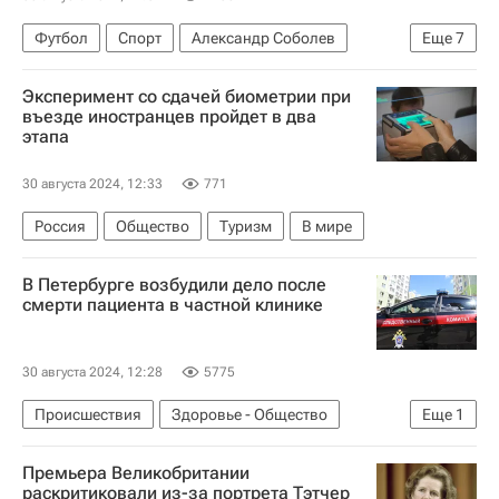
Футбол
Спорт
Александр Соболев
Еще
7
Юрий Семин
Александр Медведев
Эксперимент со сдачей биометрии при
Газпром
Зенит
Спартак Москва
въезде иностранцев пройдет в два
этапа
Трансферы в РПЛ
РПЛ 2026-2027 (Чемпионат России по футболу)
30 августа 2024, 12:33
771
Россия
Общество
Туризм
В мире
В Петербурге возбудили дело после
смерти пациента в частной клинике
30 августа 2024, 12:28
5775
Происшествия
Здоровье - Общество
Еще
1
Санкт-Петербург
Премьера Великобритании
раскритиковали из-за портрета Тэтчер