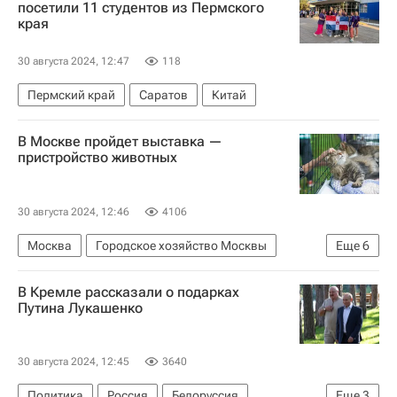
посетили 11 студентов из Пермского
края
30 августа 2024, 12:47
118
Пермский край
Саратов
Китай
В Москве пройдет выставка —
пристройство животных
30 августа 2024, 12:46
4106
Москва
Городское хозяйство Москвы
Еще
6
домашние животные
Собаки
кошки
В Кремле рассказали о подарках
Общество
бездомные животные
Путина Лукашенко
Хорошие новости
30 августа 2024, 12:45
3640
Политика
Россия
Белоруссия
Еще
3