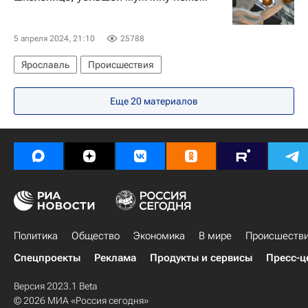
5 апреля 2024, 21:10
25788
Ярославль
Происшествия
Еще 20 материалов
Политика
Общество
Экономика
В мире
Происшеств
Спецпроекты
Реклама
Продукты и сервисы
Пресс-ц
Версия 2023.1 Beta
© 2026 МИА «Россия сегодня»