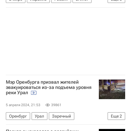
Уильям Бернс
ХАМАС
ООН
Обострение палестино-израильского конфликта в 2023 году
Армия обороны Израиля (ЦАХАЛ)
Мэр Оренбурга призвал жителей
эвакуироваться из-за подъема уровня
реки Урал
5 апреля 2024, 21:53
39861
Оренбург
Урал
Заречный
Еще
2
Происшествия
Прорыв дамбы в Орске