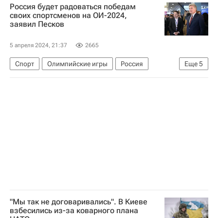
Россия будет радоваться победам
В мире
своих спортсменов на ОИ-2024,
заявил Песков
5 апреля 2024, 21:37
2665
Спорт
Олимпийские игры
Россия
Еще
5
Париж
Дмитрий Песков
Владимир Путин
Международный олимпийский комитет (МОК)
Летние Олимпийские игры 2024
"Мы так не договаривались". В Киеве
взбесились из-за коварного плана