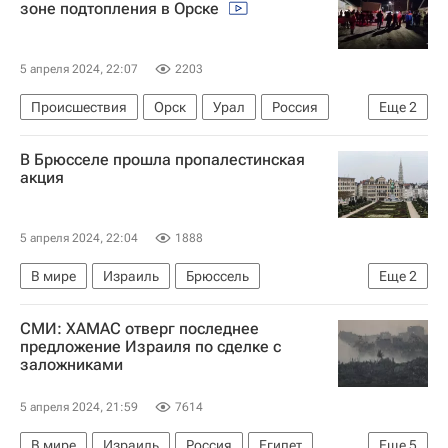
зоне подтопления в Орске
5 апреля 2024, 22:07
2203
Происшествия
Орск
Урал
Россия
Еще
2
МЧС России (Министерство РФ по делам гражданской обороны, чрезвычайным ситуациям и ликвидации последствий стихийных бедствий)
В Брюсселе прошла пропалестинская
Прорыв дамбы в Орске
акция
5 апреля 2024, 22:04
1888
В мире
Израиль
Брюссель
Еще
2
Тегеран (город)
СМИ: ХАМАС отверг последнее
Обострение палестино-израильского конфликта в 2023 году
предложение Израиля по сделке с
заложниками
5 апреля 2024, 21:59
7614
В мире
Израиль
Россия
Египет
Еще
5