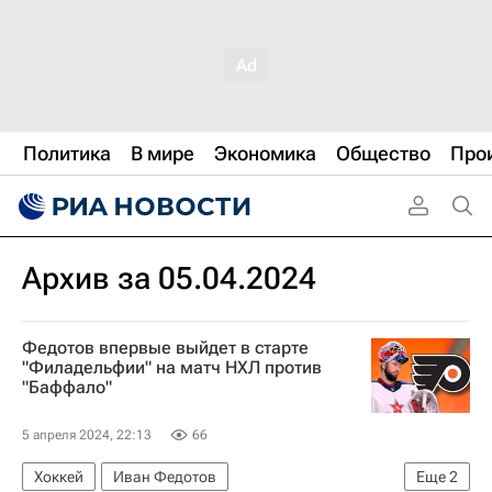
Политика
В мире
Экономика
Общество
Про
Архив за 05.04.2024
Федотов впервые выйдет в старте
"Филадельфии" на матч НХЛ против
"Баффало"
5 апреля 2024, 22:13
66
Хоккей
Иван Федотов
Еще
2