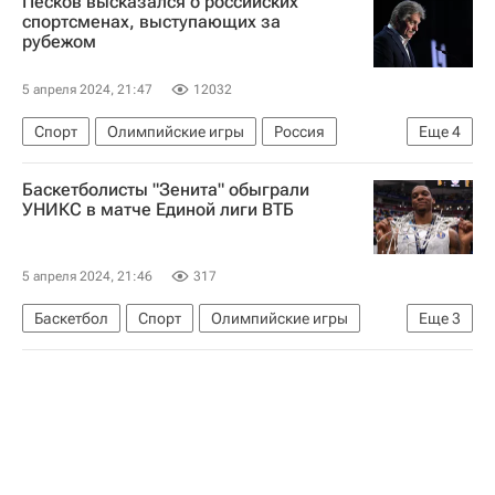
Песков высказался о российских
спортсменах, выступающих за
рубежом
5 апреля 2024, 21:47
12032
Спорт
Олимпийские игры
Россия
Еще
4
Париж
Дмитрий Песков
Владимир Путин
Баскетболисты "Зенита" обыграли
Международный олимпийский комитет (МОК)
УНИКС в матче Единой лиги ВТБ
5 апреля 2024, 21:46
317
Баскетбол
Спорт
Олимпийские игры
Еще
3
Санкт-Петербург
УНИКС
Кубок России по баскетболу