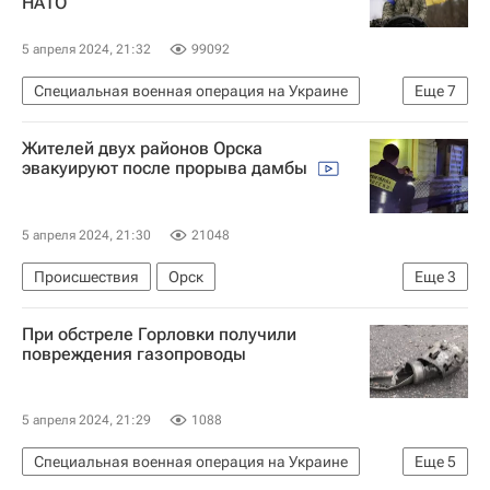
НАТО
5 апреля 2024, 21:32
99092
Специальная военная операция на Украине
Еще
7
В мире
НАТО
Украина
США
Жителей двух районов Орска
Россия
Киев
Йенс Столтенберг
эвакуируют после прорыва дамбы
5 апреля 2024, 21:30
21048
Происшествия
Орск
Еще
3
Оренбургская область
Урал
При обстреле Горловки получили
Прорыв дамбы в Орске
повреждения газопроводы
5 апреля 2024, 21:29
1088
Специальная военная операция на Украине
Еще
5