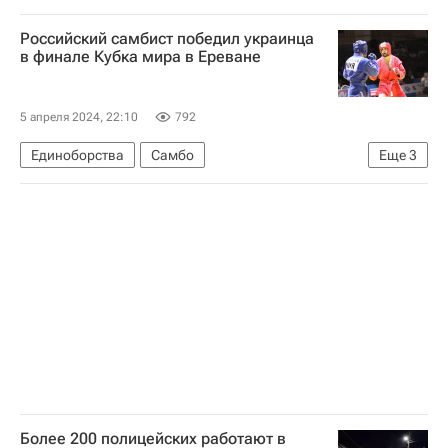
Филадельфия Флайерз
Российский самбист победил украинца
Национальная хоккейная лига (НХЛ)
в финале Кубка мира в Ереване
5 апреля 2024, 22:10
792
Единоборства
Самбо
Еще
3
Сборная России по самбо
Международная Федерация САМБО
Всероссийская федерация самбо
Более 200 полицейских работают в