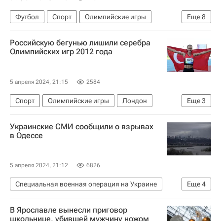
Футбол
Спорт
Олимпийские игры
Еще
8
Россия
Англия
Юрий Жирков
Российскую бегунью лишили серебра
Владислав Игнатьев
Динамо Москва
Олимпийских игр 2012 года
Локомотив (Москва)
Спартак Москва
Евгений Луценко (Укр)
5 апреля 2024, 21:15
2584
Спорт
Олимпийские игры
Лондон
Еще
3
Турция
Мария Савинова
Украинские СМИ сообщили о взрывах
Всероссийская федерация легкой атлетики (ВФЛА)
в Одессе
5 апреля 2024, 21:12
6826
Специальная военная операция на Украине
Еще
4
В мире
Украина
Одесса
В Ярославле вынесли приговор
Кировоградская область
школьнице, убившей мужчину ножом