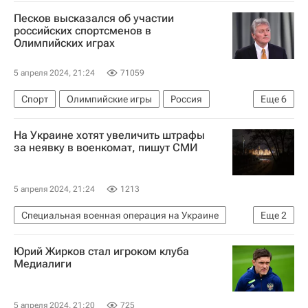
Горловка
Донецкая Народная Республика
Песков высказался об участии
Украина
СЦКК
Происшествия
российских спортсменов в
Олимпийских играх
5 апреля 2024, 21:24
71059
Спорт
Олимпийские игры
Россия
Еще
6
Париж
Дмитрий Песков
Владимир Путин
На Украине хотят увеличить штрафы
Международный олимпийский комитет (МОК)
за неявку в военкомат, пишут СМИ
Летние Олимпийские игры 2024
Мария Захарова
5 апреля 2024, 21:24
1213
Специальная военная операция на Украине
Еще
2
Украина
В мире
Юрий Жирков стал игроком клуба
Медиалиги
5 апреля 2024, 21:20
725