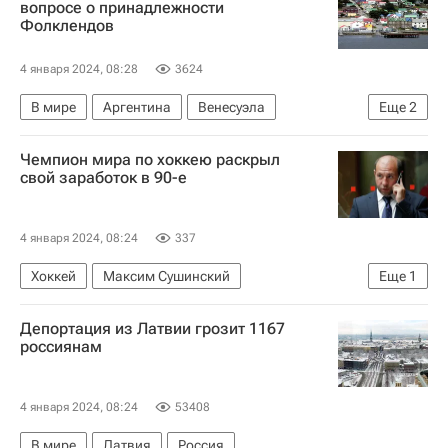
вопросе о принадлежности
Фолклендов
4 января 2024, 08:28
3624
В мире
Аргентина
Венесуэла
Еще
2
Великобритания
Фолклендские острова
Чемпион мира по хоккею раскрыл
свой заработок в 90-е
4 января 2024, 08:24
337
Хоккей
Максим Сушинский
Еще
1
СКА (Санкт-Петербург)
Депортация из Латвии грозит 1167
россиянам
4 января 2024, 08:24
53408
В мире
Латвия
Россия