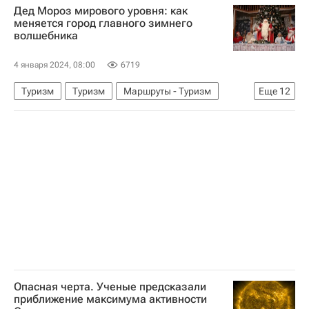
Дед Мороз мирового уровня: как
меняется город главного зимнего
волшебника
4 января 2024, 08:00
6719
Туризм
Туризм
Маршруты - Туризм
Еще
12
туристы
Великий Устюг
куда поехать
куда поехать в выходные
куда можно лететь
Новый год
Дед Мороз
Актуальное - Туризм
РЖД
МС-21
Снегурочка
Достопримечательности
Опасная черта. Ученые предсказали
приближение максимума активности