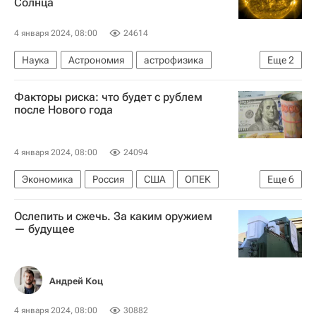
Солнца
4 января 2024, 08:00
24614
Наука
Астрономия
астрофизика
Еще
2
Космос - РИА Наука
Солнце
Факторы риска: что будет с рублем
после Нового года
4 января 2024, 08:00
24094
Экономика
Россия
США
ОПЕК
Еще
6
Центральный Банк РФ (ЦБ РФ)
Курс рубля
Ослепить и сжечь. За каким оружием
Доллар
евро
Курс доллара
Новый год
— будущее
Андрей Коц
4 января 2024, 08:00
30882