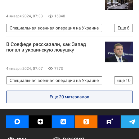
Взрыв в Кермане
4 января 2024, 07:33
15840
Специальная военная операция на Украине
Еще
6
Луганская Народная Республика
В Совфеде рассказали, как Запад
Андрей Марочко
Вооруженные силы США
попал в украинскую ловушку
Вооруженные силы Украины
Безопасность
Украина
4 января 2024, 07:07
7773
Специальная военная операция на Украине
Еще
10
Украина
Россия
Евросоюз
НАТО
Еще 20 материалов
Совет Федерации РФ
Константин Косачев
Политика
Дмитрий Кулеба
Вячеслав Гладков
Белгород