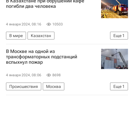
В Казахстане при обрушении кафе
Торонто Мейпл Лифс
погибли два человека
Национальная хоккейная лига (НХЛ)
4 января 2024, 08:16
10503
В мире
Казахстан
Еще
1
Западно-Казахстанская область
В Москве на одной из
трансформаторных подстанций
вспыхнул пожар
4 января 2024, 08:06
8698
Происшествия
Москва
Еще
1
МЧС России (Министерство РФ по делам гражданской обороны, чрезвычайным ситуациям и ликвидации последствий стихийных бедствий)