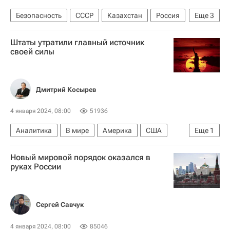
Безопасность
СССР
Казахстан
Россия
Еще
3
Юрий Балуевский
Владимир Путин
Ил-76
Штаты утратили главный источник
своей силы
Дмитрий Косырев
4 января 2024, 08:00
51936
Аналитика
В мире
Америка
США
Еще
1
Китай
Новый мировой порядок оказался в
руках России
Сергей Савчук
4 января 2024, 08:00
85046