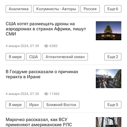
Аналитика
Колумнисты - Авторы
Россия
Еще
6
Саудовская Аравия
БРИКС
США хотят размещать дроны на
Международное энергетическое агентство
аэродромах в странах Африки, пишут
СМИ
ОПЕК
Индия
Санкции в отношении России
4 января 2024, 07:39
6385
В мире
США
Атлантический океан
Еще
2
Гана
Африка
В Госдуме рассказали о причинах
теракта в Иране
4 января 2024, 07:35
11565
В мире
Иран
Ближний Восток
Еще
5
Адальби Шхагошев
Россия
Марочко рассказал, как ВСУ
Касем Сулеймани
Госдума РФ
применяют американские РЛС