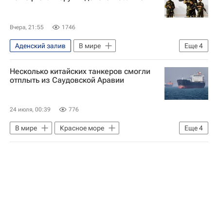
Вчера, 21:55
1746
Аденский залив
В мире
Еще
4
Саудовская Аравия
Сана
Несколько китайских танкеров смогли
Ансар Алла
отплыть из Саудовской Аравии
Военная операция США и Израиля против Ирана
24 июля, 00:39
776
В мире
Красное море
Еще
4
Саудовская Аравия
Гонконг
Ансар Алла
Военная операция США и Израиля против Ирана