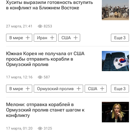
Хуситы выразили готовность вступить
Абдель Фаттах ас-Сиси
Ансар Алла
в конфликт на Ближнем Востоке
Военная операция США и Израиля против Ирана
27 марта, 21:41
8253
В мире
Иран
США
Еще
3
Ближний Восток
Ансар Алла
Южная Корея не получала от США
Военная операция США и Израиля против Ирана
просьбы отправить корабли в
Ормузский пролив
17 марта, 12:16
587
В мире
Ормузский пролив
США
Еще
3
Южная Корея
Дональд Трамп
Мелони: отправка кораблей в
Военная операция США и Израиля против Ирана
Ормузский пролив станет шагом к
конфликту
17 марта, 01:20
3125