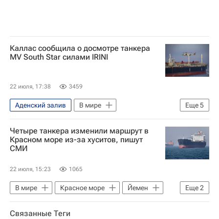
Каллас сообщила о досмотре танкера
MV South Star силами IRINI
22 июля, 17:38
3459
Аденский залив
В мире
Еще
5
Средиземное море
Ливия
Четыре танкера изменили маршрут в
Кайя Каллас
Евросоюз
ООН
Красном море из-за хуситов, пишут
СМИ
22 июля, 15:23
1065
В мире
Красное море
Йемен
Еще
2
Саудовская Аравия
Ансар Алла
Связанные Теги