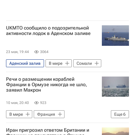
UKMTO сообщило о подозрительной
активности лодок в Аденском заливе
23 мая, 19:44
3064
Аденский залив
В мире
Сомали
Речи о размещении кораблей
Франции в Ормузе никогда не шло,
заявил Макрон
10 мая, 20:40
923
В мире
Франция
Еще
6
Ормузский пролив
Иран
Иран пригрозил ответом Британии и
Эммануэль Макрон
Шарль де Голль