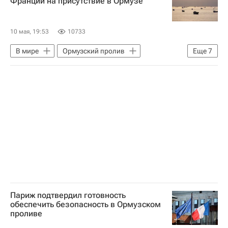
Франции на присутствие в Ормузе
Казем Гариб-Абади
Военная операция США и Израиля против Ирана
10 мая, 19:53
10733
В мире
Ормузский пролив
Еще
7
Франция
Иран
Казем Гариб-Абади
Военная операция США и Израиля против Ирана
МИД Ирана
Великобритания
Эммануэль Макрон
Париж подтвердил готовность
обеспечить безопасность в Ормузском
проливе