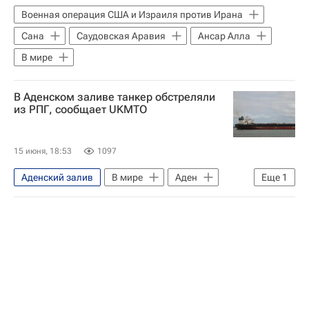
Военная операция США и Израиля против Ирана
Сана
Саудовская Аравия
Ансар Алла
В мире
В Аденском заливе танкер обстреляли
из РПГ, сообщает UKMTO
15 июня, 18:53
1097
Аденский залив
В мире
Аден
Еще
1
Йемен