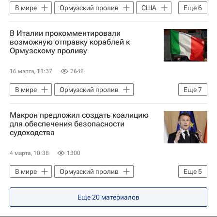
В мире
Ормузский пролив
США
Еще
6
Иран
Дональд Трамп
В Италии прокомментировали
Антонио Таяни
Джорджа Мелони
возможную отправку кораблей к
Ормузскому проливу
Евросоюз
Военная операция США и Израиля против Ирана
16 марта, 18:37
2648
В мире
Ормузский пролив
Еще
7
Италия
США
Маттео Сальвини
Макрон предложил создать коалицию
Дональд Трамп
Антонио Таяни
для обеспечения безопасности
судоходства
Евросоюз
Военная операция США и Израиля против Ирана
4 марта, 10:38
1300
В мире
Ормузский пролив
Еще
5
Персидский залив
Франция
Еще
20
материалов
Эммануэль Макрон
Дональд Трамп
Корпус стражей исламской революции