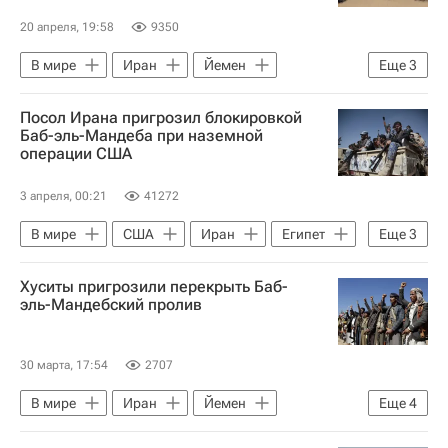
20 апреля, 19:58
9350
В мире
Иран
Йемен
Еще
3
Красное море
Ансар Алла
Посол Ирана пригрозил блокировкой
Хезболла
Баб-эль-Мандеба при наземной
операции США
3 апреля, 00:21
41272
В мире
США
Иран
Египет
Еще
3
Абдель Фаттах ас-Сиси
Ансар Алла
Хуситы пригрозили перекрыть Баб-
Военная операция США и Израиля против Ирана
эль-Мандебский пролив
30 марта, 17:54
2707
В мире
Иран
Йемен
Еще
4
Ормузский пролив