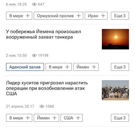
6 мая, 18:25
647
В мире
Ормузский пролив
Иран
Еще
3
Париж
Шарль де Голль
У побережья Йемена произошел
Эммануэль Макрон
вооруженный захват танкера
2 мая, 15:50
19198
Аденский залив
В мире
Йемен
Еще
3
Того
Сомали
Лидер хуситов пригрозил нарастить
Случаи нападения морских пиратов
операции при возобновлении атак
США
21 апреля, 20:17
1088
В мире
Йемен
США
Еще
3
Израиль
Ансар Алла