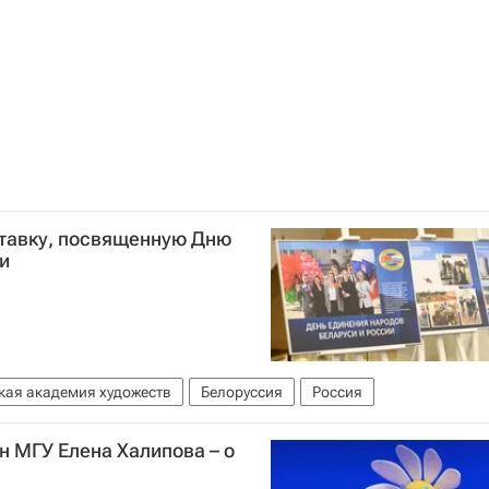
тавку, посвященную Дню
и
кая академия художеств
Белоруссия
Россия
н МГУ Елена Халипова – о