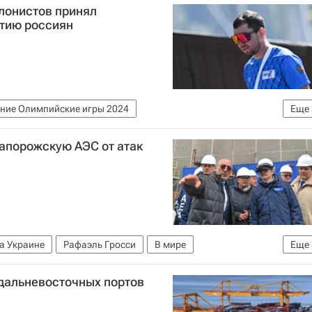
лонистов принял
тию россиян
ние Олимпийские игры 2024
Еще
в (IBU)
Международный олимпийский комитет (МОК)
апорожскую АЭС от атак
а Украине
Рафаэль Гросси
В мире
Еще
том
МАГАТЭ
дальневосточных портов