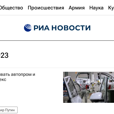
Общество
Происшествия
Армия
Наука
Ку
023
вать автопром и
екс
ир Путин