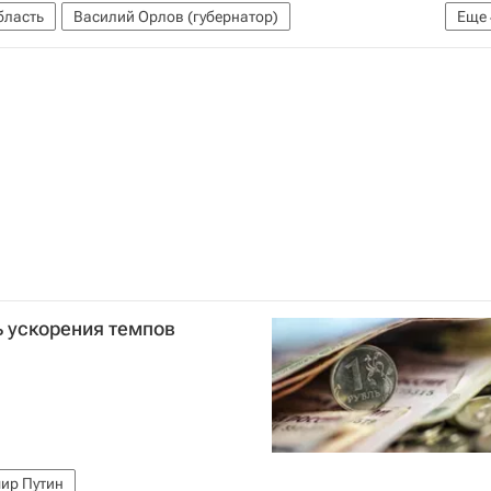
бласть
Василий Орлов (губернатор)
Еще
МЧС России (Министерство РФ по делам гражданской обороны, чрезвычайным ситуациям и ликвидации последствий стихийных бедствий)
России
Россия
ь ускорения темпов
ир Путин