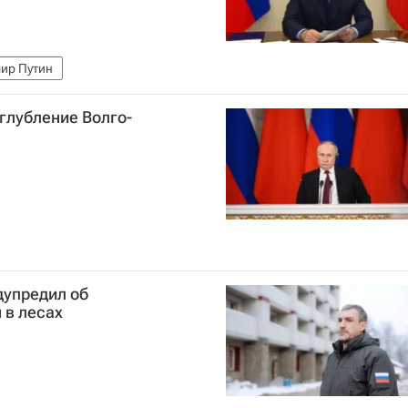
ир Путин
глубление Волго-
дупредил об
 в лесах