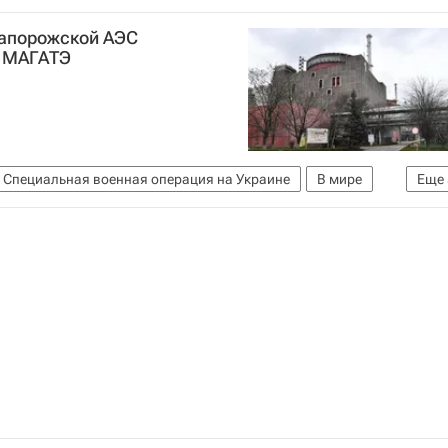
Запорожской АЭС
а МАГАТЭ
Специальная военная операция на Украине
В мире
Еще
и
Украина
Россия
Запорожская область