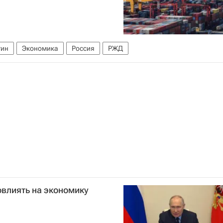
тин
Экономика
Россия
РЖД
овлиять на экономику