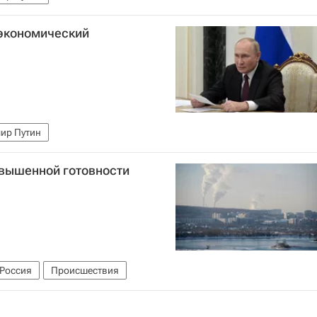
 экономический
ир Путин
овышенной готовности
Россия
Происшествия