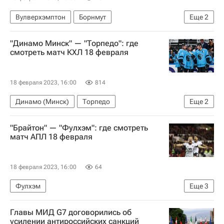
Вулверхэмптон
Борнмут
Еще
2
АПЛ 2026-2027 (Чемпионат Англии по футболу)
"Динамо Минск" — "Торпедо": где
Анонсы и трансляции матчей
смотреть матч КХЛ 18 февраля
18 февраля 2023, 16:00
814
Динамо (Минск)
Торпедо
Еще
2
Регулярный чемпионат КХЛ
"Брайтон" — "Фулхэм": где смотреть
Анонсы и трансляции матчей
матч АПЛ 18 февраля
18 февраля 2023, 16:00
64
Фулхэм
Еще
3
АПЛ 2026-2027 (Чемпионат Англии по футболу)
Главы МИД G7 договорились об
Брайтон энд Хоув Альбион
усилении антироссийских санкций