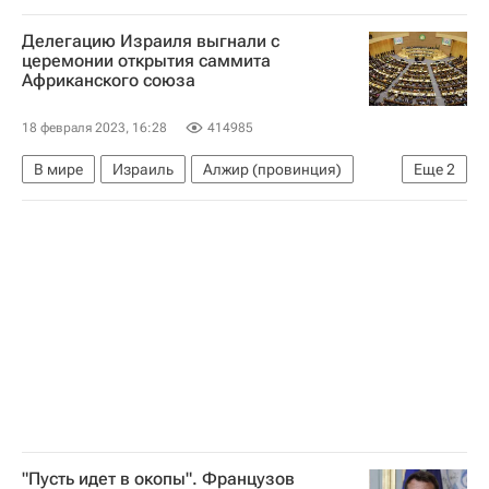
Луганская Народная Республика
Делегацию Израиля выгнали с
Донецкая Народная Республика
церемонии открытия саммита
Африканского союза
Харьковская область
Херсонская область
Спецоперация
Вооруженные силы РФ
18 февраля 2023, 16:28
414985
Вооруженные силы Украины
В мире
Израиль
Алжир (провинция)
Еще
2
Министерство обороны РФ (Минобороны РФ)
ЮАР
Африканский союз
"Пусть идет в окопы". Французов