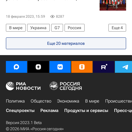
Анонсы и трансляции матчей
18 февраля 2023, 15:59
8287
В мире
Украина
G7
Россия
Еще
4
Санкции в отношении России
Экономика
Еще 20 материалов
Япония
Есимаса Хаяси
Политика
Общество
Экономика
В мире
Происшеств
Спецпроекты
Реклама
Продукты и сервисы
Пресс-ц
Версия 2023.1 Beta
© 2026 МИА «Россия сегодня»