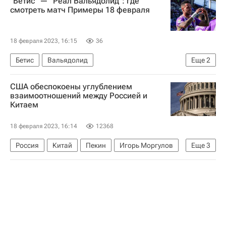
"Бетис" — "Реал Вальядолид": где
Центральный военный округ
смотреть матч Примеры 18 февраля
Южный военный округ
Западный военный округ (ЗВО)
18 февраля 2023, 16:15
36
Вооруженные силы РФ
Бетис
Вальядолид
Еще
2
Чемпионат Испании по футболу
США обеспокоены углублением
Анонсы и трансляции матчей
взаимоотношений между Россией и
Китаем
18 февраля 2023, 16:14
12368
Россия
Китай
Пекин
Игорь Моргулов
Еще
3
Камала Харрис
Дмитрий Песков
В мире