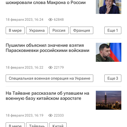
шокировали слова Макрона о России
18 февраля 2023, 16:24
62848
В мире
Украина
Россия
Франция
Еще
1
Эммануэль Макрон
Пушилин объяснил значение взятия
Парасковиевки российскими войсками
18 февраля 2023, 16:22
22179
Специальная военная операция на Украине
Еще
3
Денис Пушилин
На Тайване рассказали об упавшем на
Донецкая Народная Республика
Артемовск
военную базу китайском аэростате
18 февраля 2023, 16:19
22333
В мире
Тайвань
Китай