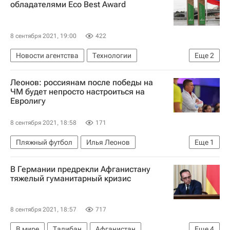
обладателями Eco Best Award
8 сентября 2021, 19:00
422
Новости агентства
Технологии
Еще
2
РИА Новости
МИА "Россия сегодня"
Леонов: россиянам после победы на
ЧМ будет непросто настроиться на
Евролигу
8 сентября 2021, 18:58
171
Пляжный футбол
Илья Леонов
Еще
1
Чемпионат мира по пляжному футболу
В Германии предрекли Афганистану
тяжелый гуманитарный кризис
8 сентября 2021, 18:57
717
В мире
Талибан
Афганистан
Еще
4