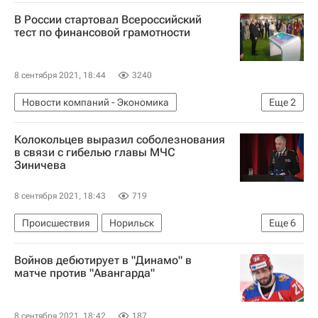
Омская область
Россия
В России стартовал Всероссийский
тест по финансовой грамотности
8 сентября 2021, 18:44
3240
Новости компаний - Экономика
Еще
2
Образование - Общество
Почта банк
Колокольцев выразил соболезнования
в связи с гибелью главы МЧС
Зиничева
8 сентября 2021, 18:43
719
Происшествия
Норильск
Еще
6
Владимир Колокольцев
Войнов дебютирует в "Динамо" в
МЧС России (Министерство РФ по делам гражданской обороны, чрезвычайным ситуациям и ликвидации последствий стихийных бедствий)
матче против "Авангарда"
Министерство внутренних дел РФ (МВД России)
Евгений Зиничев
Россия
8 сентября 2021, 18:42
187