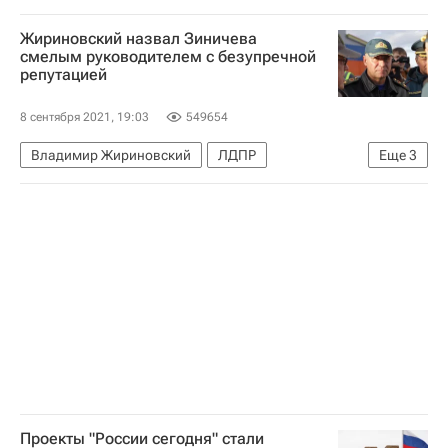
Глеб Зырянов
Алихан Асетов
Жириновский назвал Зиничева
Аркадий Шестаков
Кертис Волк
смелым руководителем с безупречной
репутацией
8 сентября 2021, 19:03
549654
Владимир Жириновский
ЛДПР
Еще
3
Евгений Зиничев
Россия
Погиб глава МЧС Зиничев
Проекты "России сегодня" стали