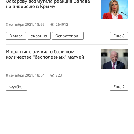
Захарову возмутила реакция Запада
на диверсию в Крыму
8 сентября 2021, 18:55
264012
В мире
Украина
Севастополь
Еще
3
Республика Крым
Мария Захарова
Инфантино заявил о большом
Россия
количестве "бесполезных" матчей
8 сентября 2021, 18:54
823
Футбол
Еще
2
Международная федерация футбола (ФИФА)
Джанни Инфантино