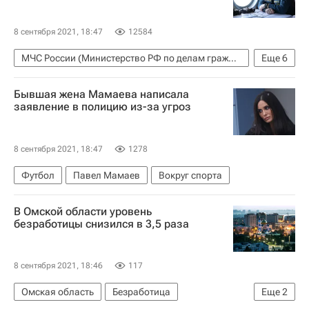
8 сентября 2021, 18:47
12584
МЧС России (Министерство РФ по делам гражданской обороны, чрезвычайным ситуациям и ликвидации последствий стихийных бедствий)
Еще
6
Евгений Зиничев
Россия
Бывшая жена Мамаева написала
Погиб глава МЧС Зиничев
Происшествия
заявление в полицию из-за угроз
Норильск
Москва
8 сентября 2021, 18:47
1278
Футбол
Павел Мамаев
Вокруг спорта
В Омской области уровень
безработицы снизился в 3,5 раза
8 сентября 2021, 18:46
117
Омская область
Безработица
Еще
2