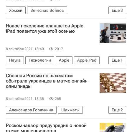
Погиб глава МЧС Зиничев
Хоккей
Вячеслав Войнов
Еще
3
ХК Динамо (Москва)
Авангард
Новое поколение планшетов Apple
Эрик О′Делл
iPad появится уже этой осенью
8 сентября 2021, 18:40
2017
Наука
Технологии
Apple
Apple iPad
Еще
1
Apple iPhone
Сборная России по шахматам
обыграла украинцев в матче онлайн-
олимпиады
8 сентября 2021, 18:35
265
Александра Горячкина
Шахматы
Еще
2
Владислав Артемьев
Андрей Есипенко
Роскомнадзор предупредил о новой
схеме мошенничества