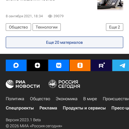
8 сентября 2021, 18:34
39079
Общество
Технологии
Еще
2
Федеральная служба по надзору в сфере связи, информационных технологий и массовых коммуникаций (Роскомнадзор)
Еще 20 материалов
Россия
Политика
Общество
Экономика
В мире
Происшеств
Спецпроекты
Реклама
Продукты и сервисы
Пресс-ц
Версия 2023.1 Beta
© 2026 МИА «Россия сегодня»