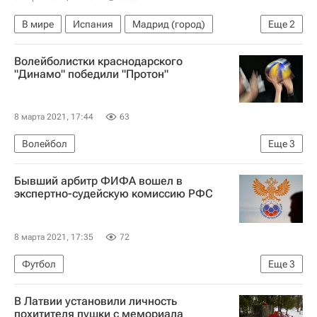
В мире
Испания
Мадрид (город)
Еще
2
Роза Паркс
Фрида Кало
Волейболистки краснодарского
"Динамо" победили "Протон"
8 марта 2021, 17:44
63
Волейбол
Еще
3
Суперлига (чемпионат России по волейболу среди женщин)
Бывший арбитр ФИФА вошел в
Протон (Саратовская область, ж)
экспертно-судейскую комиссию РФС
Динамо (Краснодар, ж)
8 марта 2021, 17:35
72
Футбол
Еще
3
Международная федерация футбола (ФИФА)
В Латвии установили личность
Российский футбольный союз (РФС)
похитителя пушки с мемориала