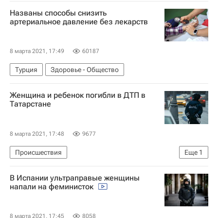
РПЛ 2026-2027 (Чемпионат России по футболу)
Названы способы снизить
Спартак Москва
Зенит
артериальное давление без лекарств
8 марта 2021, 17:49
60187
Турция
Здоровье - Общество
Женщина и ребенок погибли в ДТП в
Татарстане
8 марта 2021, 17:48
9677
Происшествия
Еще
1
Республика Татарстан (Татарстан)
В Испании ультраправые женщины
напали на феминисток
8 марта 2021, 17:45
8058