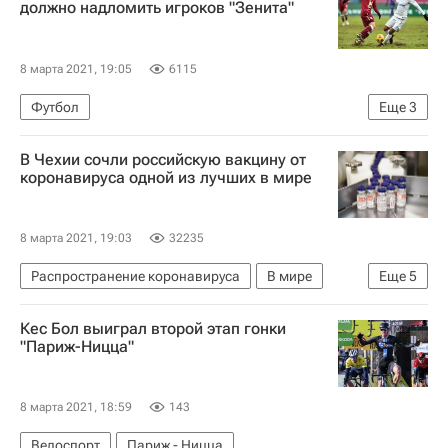
должно надломить игроков "Зенита"
8 марта 2021, 19:05
6115
Футбол
Еще
3
РПЛ 2026-2027 (Чемпионат России по футболу)
В Чехии сочли российскую вакцину от
Рубин
Зенит
коронавируса одной из лучших в мире
8 марта 2021, 19:03
32235
Распространение коронавируса
В мире
Еще
5
Словакия
Чехия
Россия
Кес Бол выиграл второй этап гонки
Коронавирус COVID-19
Вакцина "Спутник V"
"Париж-Ницца"
8 марта 2021, 18:59
143
Велоспорт
Париж - Ницца