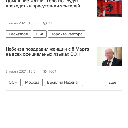
Домашние матчи "Торонто" будут
Рубин
Зенит
Артём Дзюба
проходить в присутствии зрителей
8 марта 2021, 18:38
71
Баскетбол
НБА
Торонто Рэпторс
Небензя поздравил женщин с 8 Марта
на всех официальных языках ООН
8 марта 2021, 18:34
1669
ООН
Москва
Василий Небензя
Еще
1
Международный женский день