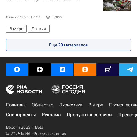
Алан Снодди
8 марта 2021, 17:27
17899
В мире
Латвия
Еще 20 материалов
Политика
Общество
Экономика
В мире
Происшеств
Спецпроекты
Реклама
Продукты и сервисы
Пресс-ц
Версия 2023.1 Beta
© 2026 МИА «Россия сегодня»