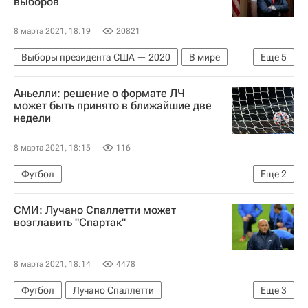
выборов
8 марта 2021, 18:19
20821
Выборы президента США — 2020
В мире
Еще
5
Техас
США
Висконсин
Джо Байден
Аньелли: решение о формате ЛЧ
Дональд Трамп
может быть принято в ближайшие две
недели
8 марта 2021, 18:15
116
Футбол
Еще
2
Союз европейских футбольных ассоциаций (УЕФА)
СМИ: Лучано Спаллетти может
Лига чемпионов УЕФА 2026-2027
возглавить "Спартак"
8 марта 2021, 18:14
4478
Футбол
Лучано Спаллетти
Еще
3