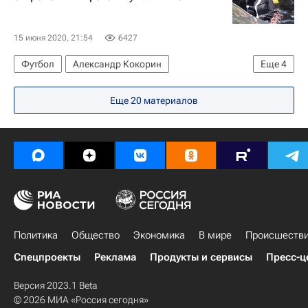
15 июня 2020, 21:54
6427
Футбол
Александр Кокорин
Еще
4
Вокруг спорта
Еще 20 материалов
РПЛ 2026-2027 (Чемпионат России по футболу)
Сочи
Зенит
Политика
Общество
Экономика
В мире
Происшеств
Спецпроекты
Реклама
Продукты и сервисы
Пресс-ц
Версия 2023.1 Beta
© 2026 МИА «Россия сегодня»