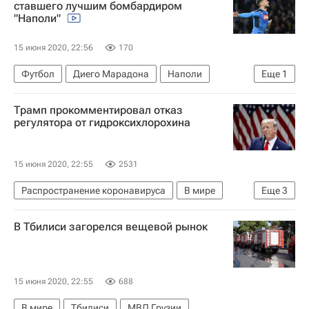
ставшего лучшим бомбардиром
"Наполи"
15 июня 2020, 22:56
170
Футбол
Диего Марадона
Наполи
Еще
1
Дрис Мертенс
Трамп прокомментировал отказ
регулятора от гидроксихлорохина
15 июня 2020, 22:55
2531
Распространение коронавируса
В мире
Еще
3
США
Дональд Трамп
В Тбилиси загорелся вещевой рынок
Коронавирус COVID-19
15 июня 2020, 22:55
688
В мире
Тбилиси
МВД Грузии