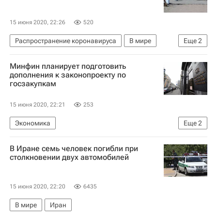
15 июня 2020, 22:26
520
Распространение коронавируса
В мире
Еще
2
Узбекистан
Коронавирус COVID-19
Минфин планирует подготовить
дополнения к законопроекту по
госзакупкам
15 июня 2020, 22:21
253
Экономика
Еще
2
Министерство финансов РФ (Минфин России)
В Иране семь человек погибли при
Алексей Лавров
столкновении двух автомобилей
15 июня 2020, 22:20
6435
В мире
Иран