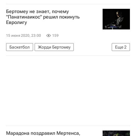
Джон Болтон
Уильям Барр
Бертомеу не знает, почему
"Панатинаикос" решил покинуть
Евролигу
15 июня 2020, 23:00
159
Баскетбол
Жорди Бертомеу
Еще
2
Димитрис Яннакопулос
Панатинаикос
Марадона поздравил Мертенса,