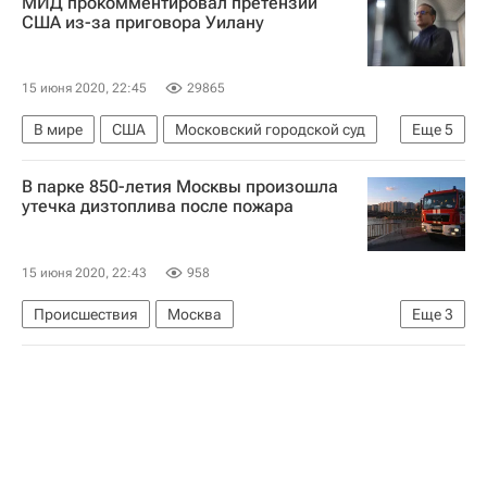
МИД прокомментировал претензии
США из-за приговора Уилану
15 июня 2020, 22:45
29865
В мире
США
Московский городской суд
Еще
5
Федеральная служба безопасности РФ (ФСБ России)
В парке 850-летия Москвы произошла
Министерство иностранных дел Российской Федерации (МИД РФ)
утечка дизтоплива после пожара
Пол Уилан
Россия
Дело Пола Уилана
15 июня 2020, 22:43
958
Происшествия
Москва
Еще
3
МЧС России (Министерство РФ по делам гражданской обороны, чрезвычайным ситуациям и ликвидации последствий стихийных бедствий)
Капотня
Мосводосток