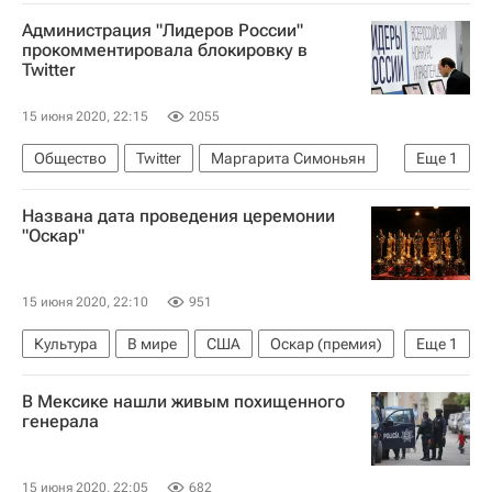
Администрация "Лидеров России"
прокомментировала блокировку в
Twitter
15 июня 2020, 22:15
2055
Общество
Twitter
Маргарита Симоньян
Еще
1
"Лидеры России"
Названа дата проведения церемонии
"Оскар"
15 июня 2020, 22:10
951
Культура
В мире
США
Оскар (премия)
Еще
1
Коронавирус COVID-19
В Мексике нашли живым похищенного
генерала
15 июня 2020, 22:05
682