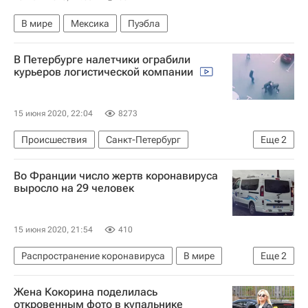
В мире
Мексика
Пуэбла
В Петербурге налетчики ограбили
курьеров логистической компании
15 июня 2020, 22:04
8273
Происшествия
Санкт-Петербург
Еще
2
Ленинградская область
Во Франции число жертв коронавируса
Министерство внутренних дел РФ (МВД России)
выросло на 29 человек
15 июня 2020, 21:54
410
Распространение коронавируса
В мире
Еще
2
Франция
Коронавирус COVID-19
Жена Кокорина поделилась
откровенным фото в купальнике